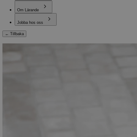
Om Lärande
Jobba hos oss
←
Tillbaka