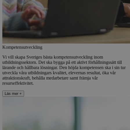
Kompetensutveckling​​​​‌ ‍ ​‍​‍‌‍ ‌ ​‍‌‍‍‌‌‍‌ ‌‍‍‌‌‍ ‍​‍​‍​ ‍‍​‍​‍‌ ​ ‌‍​‌‌‍ ‍‌‍‍‌‌ ‌​‌ ‍‌​‍ ‍‌‍‍‌‌‍ ​‍​‍​‍ ​​‍​‍‌‍‍​‌ ​‍‌‍‌‌‌‍‌‍​‍​‍​ ‍‍​‍​‍​‍ ‌ ​ ‌ ‌​‌ ‌‌‌‍‌​‌‍‍‌‌‍ ​‍ ‌‍‍‌‌‍ ‍‌ ‌​‌‍‌‌‌‍ ‍‌ ‌​​‍ ‌‍‌‌‌‍‌​‌‍‍‌‌ ‌​​‍ ‌‍ ‌‌‍ ‌‍‌​‌‍‌‌​ ‌‌ ​​‌ ​‍‌‍‌‌‌ ​ ‌‍‌‌‌‍ ‍‌ ‌​‌‍​‌‌ ‌​‌‍‍‌‌‍ ‌‍ ‍​ ‍ ‌‍‍‌‌‍‌​​ ‌​ ​‌​ ​‌​ ‌‌‌‍‌‍​ ​‌‌‍‌‌‌‍​‍​ ‌‌​‍ ‌​ ‌​​ ‌​‌‍​‌‌‍‌‍​‍ ‌​ ‌​​ ​ ​ ‌ ‌‍‌‌​‍ ‌‌‍​‍​ ​‍‌‍​‍​ ‌‍​‍ ‌‌‍‌‍‌‍​ ​ ‍‌‌‍‌​​ ​‌‌‍​‌​ ‌ ​ ‌‍​ ‍​​ ​ ‌‍​‌​ ​‌​ ‍ ‌ ‌​‌ ‍‌‌ ​​‌‍‌‌​ ‌‌‍​‌‌ ​‍‌ ‌​‌‍‍‌‌‍​ ‌‍ ​‌‍‌‌‌‌​​‌‍​‌‌‍‌ ‌‍‌‌​ ‍ ‌ ​​‌‍​‌‌ ‌​‌‍‍​​ ‌‌ ​​‌‍​‌‌‍‌ ‌‍‌‌‌​​‍‌ ‌‌‌‍‍‌‌‍ ​‌‍‌​‌‍‌‌‌ ​‍​‍‌‌​ ‌‌‌​​‍‌‌ ‌‍‍ ‌‍‌‌‌ ‍‌​‍‌‌​ ​ ‌​‌​​‍‌‌​ ​ ‌​‌​​‍‌‌​ ​‍​ ​‍​ ‌ ‌‍‌‍‌‍​‍‌‍‌​​ ‍‌​ ‌​‌‍‌‍‌‍‌​‌‍​ ​ ‌ ​ ‍‌‌‍‌​​‍‌‌​ ​‍​ ​‍​‍‌‌​ ‌‌‌​‌​​‍ ‍‌ ‌ ‌‍‌‌‌‍‌‌‌‍‍ ‌ ​ ​‍‌‌​ ‌‌‌​​‍‌‌ ‌‍‍ ‌‍‌‌‌ ‍‌​‍‌‌​ ​ ‌​‌​​‍‌‌​ ​ ‌​‌​​‍‌‌​ ​‍​ ​‍​ ‌ ‌‍‌‍‌‍‌‌​ ​​‌‍​‍‌‍‌‌​ ​​​ ​‍​ ​ ​ ​‍​ ‍‌​ ​​​‍‌‌​ ​‍​ ​‍​‍‌‌​ ‌‌‌​‌​​‍ ‍‌ ​ ‌‍​ ‌‍‍​‌‍‌‌‌‍‌​‌ ‌‌‌‍ ​‌‍‌‌​‍‌‌​ ‌‌‌​​‍‌‌ ‌‍‍ ‌‍‌‌‌ ‍‌​‍‌‌​ ​ ‌​‌​​‍‌‌​ ​ ‌​‌​​‍‌‌​ ​‍​ ​‍‌‍‌‌‌‍‌​‌‍‌‍​ ​‍​ ‌‍‌‍​‍​ ‌​‌‍​‌‌‍‌‌‌‍‌‌​ ​‌‌‍​‌​‍‌‌​ ​‍​ ​‍​‍‌‌​ ‌‌‌​‌​​‍ ‍‌‍‍​‌‍‌‌‌‍​‌‌‍‌​‌‍‍‌‌‍ ‍‌‍‌ ​ ‌‍​‍‌‍​‌‌ ​ ‌‍‌‌‌‌‌‌‌ ​‍‌‍ ​​ ‌​‍‌‌​ ​‍‌​‌‍‌ ​ ‌ ‌​‌ ‌‌‌‍‌​‌‍‍‌‌‍ ​‍‌‍‌‍‍‌‌‍‌​​ ‌​ ​‌​ ​‌​ ‌‌‌‍‌‍​ ​‌‌‍‌‌‌‍​‍​ ‌‌​‍ ‌​ ‌​​ ‌​‌‍​‌‌‍‌‍​‍ ‌​ ‌​​ ​ ​ ‌ ‌‍‌‌​‍ ‌‌‍​‍​ ​‍‌‍​‍​ ‌‍​‍ ‌‌‍‌‍‌‍​ ​ ‍‌‌‍‌​​ ​‌‌‍​‌​ ‌ ​ ‌‍​ ‍​​ ​ ‌‍​‌​ ​‌​‍‌‍‌ ‌​‌ ‍‌‌ ​​‌‍‌‌​ ‌‌‍​‌‌ ​‍‌ ‌​‌‍‍‌‌‍​ ‌‍ ​‌‍‌‌‌‌​​‌‍​‌‌‍‌ ‌‍‌‌​‍‌‍‌ ​​‌‍​‌‌ ‌​‌‍‍​​ ‌‌ ​​‌‍​‌‌‍‌ ‌‍‌‌‌​​‍‌ ‌‌‌‍‍‌‌‍ ​‌‍‌​‌‍‌‌‌ ​‍​‍‌‌​ ‌‌‌​​‍‌‌ ‌‍‍ ‌‍‌‌‌ ‍‌​‍‌‌​ ​ ‌​‌​​‍‌‌​ ​ ‌​‌​​‍‌‌​ ​‍​ ​‍​ ‌ ‌‍‌‍‌‍​‍‌‍‌​​ ‍‌​ ‌​‌‍‌‍‌‍‌​‌‍​ ​ ‌ ​ ‍‌‌‍‌​​‍‌‌​ ​‍​ ​‍​‍‌‌​ ‌‌‌​‌​​‍ ‍‌ ‌ ‌‍‌‌‌‍‌‌‌‍‍ ‌ ​ ​‍‌‌​ ‌‌‌​​‍‌‌ ‌‍‍ ‌‍‌‌‌ ‍‌​‍‌‌​ ​ ‌​‌​​‍‌‌​ ​ ‌​‌​​‍‌‌​ ​‍​ ​‍​ ‌ ‌‍‌‍‌‍‌‌​ ​​‌‍​‍‌‍‌‌​ ​​​ ​‍​ ​ ​ ​‍​ ‍‌​ ​​​‍‌‌​ ​‍​ ​‍​‍‌‌​ ‌‌‌​‌​​‍ ‍‌ ​ ‌‍​ ‌‍‍​‌‍‌‌‌‍‌​‌ ‌‌‌‍ ​‌‍‌‌​‍‌‌​ ‌‌‌​​‍‌‌ ‌‍‍ ‌‍‌‌‌ ‍‌​‍‌‌​ ​ ‌​‌​​‍‌‌​ ​ ‌​‌​​‍‌‌​ ​‍​ ​‍‌‍‌‌‌‍‌​‌‍‌‍​ ​‍​ ‌‍‌‍​‍​ ‌​‌‍​‌‌‍‌‌‌‍‌‌​ ​‌‌‍​‌​‍‌‌​ ​‍​ ​‍​‍‌‌​ ‌‌‌​‌​​‍ ‍‌‍‍​‌‍‌‌‌‍​‌‌‍‌​‌‍‍‌‌‍ ‍‌‍‌ ​‍‌‍‌ ​​‌‍‌‌‌ ​‍‌ ​ ‌ ​​‌‍‌‌‌‍​ ‌ ‌​‌‍‍‌‌ ‌‍‌‍‌‌​ ‌‌ ​​‌ ‌‌‌‍​‍‌‍ ​‌‍‍‌‌ ​ ‌‍‍​‌‍‌‌‌‍‌​​‍​‍‌ ‌
Vi vill skapa Sveriges bästa kompetensutveckling inom
utbildningssektorn. Det ska bygga på ett aktivt förhållningssätt till
lärande och hållbara lösningar. Den höjda kompetensen ska i sin tur
utveckla våra utbildningars kvalitet, elevernas resultat, öka vår
attraktionskraft, behålla medarbetare samt främja vår
resurseffektivitet.​​​​‌ ‍ ​‍​‍‌‍ ‌ ​‍‌‍‍‌‌‍‌ ‌‍‍‌‌‍ ‍​‍​‍​ ‍‍​‍​‍‌ ​ ‌‍​‌‌‍ ‍‌‍‍‌‌ ‌​‌ ‍‌​‍ ‍‌‍‍‌‌‍ ​‍​‍​‍ ​​‍​‍‌‍‍​‌ ​‍‌‍‌‌‌‍‌‍​‍​‍​ ‍‍​‍​‍​‍ ‌ ​ ‌ ‌​‌ ‌‌‌‍‌​‌‍‍‌‌‍ ​‍ ‌‍‍‌‌‍ ‍‌ ‌​‌‍‌‌‌‍ ‍‌ ‌​​‍ ‌‍‌‌‌‍‌​‌‍‍‌‌ ‌​​‍ ‌‍ ‌‌‍ ‌‍‌​‌‍‌‌​ ‌‌ ​​‌ ​‍‌‍‌‌‌ ​ ‌‍‌‌‌‍ ‍‌ ‌​‌‍​‌‌ ‌​‌‍‍‌‌‍ ‌‍ ‍​ ‍ ‌‍‍‌‌‍‌​​ ‌​ ​‌​ ​‌​ ‌‌‌‍‌‍​ ​‌‌‍‌‌‌‍​‍​ ‌‌​‍ ‌​ ‌​​ ‌​‌‍​‌‌‍‌‍​‍ ‌​ ‌​​ ​ ​ ‌ ‌‍‌‌​‍ ‌‌‍​‍​ ​‍‌‍​‍​ ‌‍​‍ ‌‌‍‌‍‌‍​ ​ ‍‌‌‍‌​​ ​‌‌‍​‌​ ‌ ​ ‌‍​ ‍​​ ​ ‌‍​‌​ ​‌​ ‍ ‌ ‌​‌ ‍‌‌ ​​‌‍‌‌​ ‌‌‍​‌‌ ​‍‌ ‌​‌‍‍‌‌‍​ ‌‍ ​‌‍‌‌‌‌​​‌‍​‌‌‍‌ ‌‍‌‌​ ‍ ‌ ​​‌‍​‌‌ ‌​‌‍‍​​ ‌‌ ​​‌‍​‌‌‍‌ ‌‍‌‌‌​​‍‌ ‌‌‌‍‍‌‌‍ ​‌‍‌​‌‍‌‌‌ ​‍​‍‌‌​ ‌‌‌​​‍‌‌ ‌‍‍ ‌‍‌‌‌ ‍‌​‍‌‌​ ​ ‌​‌​​‍‌‌​ ​ ‌​‌​​‍‌‌​ ​‍​ ​‍​ ‌ ‌‍‌‍‌‍​‍‌‍‌​​ ‍‌​ ‌​‌‍‌‍‌‍‌​‌‍​ ​ ‌ ​ ‍‌‌‍‌​​‍‌‌​ ​‍​ ​‍​‍‌‌​ ‌‌‌​‌​​‍ ‍‌ ‌ ‌‍‌‌‌‍‌‌‌‍‍ ‌ ​ ​‍‌‌​ ‌‌‌​​‍‌‌ ‌‍‍ ‌‍‌‌‌ ‍‌​‍‌‌​ ​ ‌​‌​​‍‌‌​ ​ ‌​‌​​‍‌‌​ ​‍​ ​‍​ ‌ ‌‍‌‍‌‍‌‌​ ​​‌‍​‍‌‍‌‌​ ​​​ ​‍​ ​ ​ ​‍​ ‍‌​ ​​​‍‌‌​ ​‍​ ​‍​‍‌‌​ ‌‌‌​‌​​‍ ‍‌ ​ ‌‍​ ‌‍‍​‌‍‌‌‌‍‌​‌ ‌‌‌‍ ​‌‍‌‌​‍‌‌​ ‌‌‌​​‍‌‌ ‌‍‍ ‌‍‌‌‌ ‍‌​‍‌‌​ ​ ‌​‌​​‍‌‌​ ​ ‌​‌​​‍‌‌​ ​‍​ ​‍‌‍‌‌‌‍‌​‌‍‌‍​ ​‍​ ‌‍‌‍​‍​ ‌​‌‍​‌‌‍‌‌‌‍‌‌​ ​‌‌‍​‌​‍‌‌​ ​‍​ ​‍​‍‌‌​ ‌‌‌​‌​​‍ ‍‌ ‌​‌‍‌‌‌ ‍​‌ ‌​​ ‌‍​‍‌‍​‌‌ ​ ‌‍‌‌‌‌‌‌‌ ​‍‌‍ ​​ ‌​‍‌‌​ ​‍‌​‌‍‌ ​ ‌ ‌​‌ ‌‌‌‍‌​‌‍‍‌‌‍ ​‍‌‍‌‍‍‌‌‍‌​​ ‌​ ​‌​ ​‌​ ‌‌‌‍‌‍​ ​‌‌‍‌‌‌‍​‍​ ‌‌​‍ ‌​ ‌​​ ‌​‌‍​‌‌‍‌‍​‍ ‌​ ‌​​ ​ ​ ‌ ‌‍‌‌​‍ ‌‌‍​‍​ ​‍‌‍​‍​ ‌‍​‍ ‌‌‍‌‍‌‍​ ​ ‍‌‌‍‌​​ ​‌‌‍​‌​ ‌ ​ ‌‍​ ‍​​ ​ ‌‍​‌​ ​‌​‍‌‍‌ ‌​‌ ‍‌‌ ​​‌‍‌‌​ ‌‌‍​‌‌ ​‍‌ ‌​‌‍‍‌‌‍​ ‌‍ ​‌‍‌‌‌‌​​‌‍​‌‌‍‌ ‌‍‌‌​‍‌‍‌ ​​‌‍​‌‌ ‌​‌‍‍​​ ‌‌ ​​‌‍​‌‌‍‌ ‌‍‌‌‌​​‍‌ ‌‌‌‍‍‌‌‍ ​‌‍‌​‌‍‌‌‌ ​‍​‍‌‌​ ‌‌‌​​‍‌‌ ‌‍‍ ‌‍‌‌‌ ‍‌​‍‌‌​ ​ ‌​‌​​‍‌‌​ ​ ‌​‌​​‍‌‌​ ​‍​ ​‍​ ‌ ‌‍‌‍‌‍​‍‌‍‌​​ ‍‌​ ‌​‌‍‌‍‌‍‌​‌‍​ ​ ‌ ​ ‍‌‌‍‌​​‍‌‌​ ​‍​ ​‍​‍‌‌​ ‌‌‌​‌​​‍ ‍‌ ‌ ‌‍‌‌‌‍‌‌‌‍‍ ‌ ​ ​‍‌‌​ ‌‌‌​​‍‌‌ ‌‍‍ ‌‍‌‌‌ ‍‌​‍‌‌​ ​ ‌​‌​​‍‌‌​ ​ ‌​‌​​‍‌‌​ ​‍​ ​‍​ ‌ ‌‍‌‍‌‍‌‌​ ​​‌‍​‍‌‍‌‌​ ​​​ ​‍​ ​ ​ ​‍​ ‍‌​ ​​​‍‌‌​ ​‍​ ​‍​‍‌‌​ ‌‌‌​‌​​‍ ‍‌ ​ ‌‍​ ‌‍‍​‌‍‌‌‌‍‌​‌ ‌‌‌‍ ​‌‍‌‌​‍‌‌​ ‌‌‌​​‍‌‌ ‌‍‍ ‌‍‌‌‌ ‍‌​‍‌‌​ ​ ‌​‌​​‍‌‌​ ​ ‌​‌​​‍‌‌​ ​‍​ ​‍‌‍‌‌‌‍‌​‌‍‌‍​ ​‍​ ‌‍‌‍​‍​ ‌​‌‍​‌‌‍‌‌‌‍‌‌​ ​‌‌‍​‌​‍‌‌​ ​‍​ ​‍​‍‌‌​ ‌‌‌​‌​​‍ ‍‌ ‌​‌‍‌‌‌ ‍​‌ ‌​​‍‌‍‌ ​​‌‍‌‌‌ ​‍‌ ​ ‌ ​​‌‍‌‌‌‍​ ‌ ‌​‌‍‍‌‌ ‌‍‌‍‌‌​ ‌‌ ​​‌ ‌‌‌‍​‍‌‍ ​‌‍‍‌‌ ​ ‌‍‍​‌‍‌‌‌‍‌​​‍​‍‌ ‌
Läs mer
+