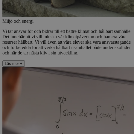
Miljö och energi​​​​‌ ‍ ​‍​‍‌‍ ‌ ​‍‌‍‍‌‌‍‌ ‌‍‍‌‌‍ ‍​‍​‍​ ‍‍​‍​‍‌ ​ ‌‍​‌‌‍ ‍‌‍‍‌‌ ‌​‌ ‍‌​‍ ‍‌‍‍‌‌‍ ​‍​‍​‍ ​​‍​‍‌‍‍​‌ ​‍‌‍‌‌‌‍‌‍​‍​‍​ ‍‍​‍​‍​‍ ‌ ​ ‌ ‌​‌ ‌‌‌‍‌​‌‍‍‌‌‍ ​‍ ‌‍‍‌‌‍ ‍‌ ‌​‌‍‌‌‌‍ ‍‌ ‌​​‍ ‌‍‌‌‌‍‌​‌‍‍‌‌ ‌​​‍ ‌‍ ‌‌‍ ‌‍‌​‌‍‌‌​ ‌‌ ​​‌ ​‍‌‍‌‌‌ ​ ‌‍‌‌‌‍ ‍‌ ‌​‌‍​‌‌ ‌​‌‍‍‌‌‍ ‌‍ ‍​ ‍ ‌‍‍‌‌‍‌​​ ‌​ ​‌​ ​‌​ ‌‌‌‍‌‍​ ​‌‌‍‌‌‌‍​‍​ ‌‌​‍ ‌​ ‌​​ ‌​‌‍​‌‌‍‌‍​‍ ‌​ ‌​​ ​ ​ ‌ ‌‍‌‌​‍ ‌‌‍​‍​ ​‍‌‍​‍​ ‌‍​‍ ‌‌‍‌‍‌‍​ ​ ‍‌‌‍‌​​ ​‌‌‍​‌​ ‌ ​ ‌‍​ ‍​​ ​ ‌‍​‌​ ​‌​ ‍ ‌ ‌​‌ ‍‌‌ ​​‌‍‌‌​ ‌‌‍​‌‌ ​‍‌ ‌​‌‍‍‌‌‍​ ‌‍ ​‌‍‌‌‌‌​​‌‍​‌‌‍‌ ‌‍‌‌​ ‍ ‌ ​​‌‍​‌‌ ‌​‌‍‍​​ ‌‌ ​​‌‍​‌‌‍‌ ‌‍‌‌‌​​‍‌ ‌‌‌‍‍‌‌‍ ​‌‍‌​‌‍‌‌‌ ​‍​‍‌‌​ ‌‌‌​​‍‌‌ ‌‍‍ ‌‍‌‌‌ ‍‌​‍‌‌​ ​ ‌​‌​​‍‌‌​ ​ ‌​‌​​‍‌‌​ ​‍​ ​‍​ ‌ ‌‍‌‍‌‍​‍‌‍‌​​ ‍‌​ ‌​‌‍‌‍‌‍‌​‌‍​ ​ ‌ ​ ‍‌‌‍‌​​‍‌‌​ ​‍​ ​‍​‍‌‌​ ‌‌‌​‌​​‍ ‍‌ ‌ ‌‍‌‌‌‍‌‌‌‍‍ ‌ ​ ​‍‌‌​ ‌‌‌​​‍‌‌ ‌‍‍ ‌‍‌‌‌ ‍‌​‍‌‌​ ​ ‌​‌​​‍‌‌​ ​ ‌​‌​​‍‌‌​ ​‍​ ​‍​ ‌ ‌‍‌‍‌‍‌‌​ ​​‌‍​‍‌‍‌‌​ ​​​ ​‍​ ​ ​ ​‍​ ‍‌​ ​​​‍‌‌​ ​‍​ ​‍​‍‌‌​ ‌‌‌​‌​​‍ ‍‌ ​ ‌‍​ ‌‍‍​‌‍‌‌‌‍‌​‌ ‌‌‌‍ ​‌‍‌‌​‍‌‌​ ‌‌‌​​‍‌‌ ‌‍‍ ‌‍‌‌‌ ‍‌​‍‌‌​ ​ ‌​‌​​‍‌‌​ ​ ‌​‌​​‍‌‌​ ​‍​ ​‍‌‍‌​​ ​​​ ‌‍​ ‌‍‌‍​ ​ ​ ​ ‌‌​ ​ ‌‍​ ​ ‌​​ ‌‌​ ‌‍​‍‌‌​ ​‍​ ​‍​‍‌‌​ ‌‌‌​‌​​‍ ‍‌‍‍​‌‍‌‌‌‍​‌‌‍‌​‌‍‍‌‌‍ ‍‌‍‌ ​ ‌‍​‍‌‍​‌‌ ​ ‌‍‌‌‌‌‌‌‌ ​‍‌‍ ​​ ‌​‍‌‌​ ​‍‌​‌‍‌ ​ ‌ ‌​‌ ‌‌‌‍‌​‌‍‍‌‌‍ ​‍‌‍‌‍‍‌‌‍‌​​ ‌​ ​‌​ ​‌​ ‌‌‌‍‌‍​ ​‌‌‍‌‌‌‍​‍​ ‌‌​‍ ‌​ ‌​​ ‌​‌‍​‌‌‍‌‍​‍ ‌​ ‌​​ ​ ​ ‌ ‌‍‌‌​‍ ‌‌‍​‍​ ​‍‌‍​‍​ ‌‍​‍ ‌‌‍‌‍‌‍​ ​ ‍‌‌‍‌​​ ​‌‌‍​‌​ ‌ ​ ‌‍​ ‍​​ ​ ‌‍​‌​ ​‌​‍‌‍‌ ‌​‌ ‍‌‌ ​​‌‍‌‌​ ‌‌‍​‌‌ ​‍‌ ‌​‌‍‍‌‌‍​ ‌‍ ​‌‍‌‌‌‌​​‌‍​‌‌‍‌ ‌‍‌‌​‍‌‍‌ ​​‌‍​‌‌ ‌​‌‍‍​​ ‌‌ ​​‌‍​‌‌‍‌ ‌‍‌‌‌​​‍‌ ‌‌‌‍‍‌‌‍ ​‌‍‌​‌‍‌‌‌ ​‍​‍‌‌​ ‌‌‌​​‍‌‌ ‌‍‍ ‌‍‌‌‌ ‍‌​‍‌‌​ ​ ‌​‌​​‍‌‌​ ​ ‌​‌​​‍‌‌​ ​‍​ ​‍​ ‌ ‌‍‌‍‌‍​‍‌‍‌​​ ‍‌​ ‌​‌‍‌‍‌‍‌​‌‍​ ​ ‌ ​ ‍‌‌‍‌​​‍‌‌​ ​‍​ ​‍​‍‌‌​ ‌‌‌​‌​​‍ ‍‌ ‌ ‌‍‌‌‌‍‌‌‌‍‍ ‌ ​ ​‍‌‌​ ‌‌‌​​‍‌‌ ‌‍‍ ‌‍‌‌‌ ‍‌​‍‌‌​ ​ ‌​‌​​‍‌‌​ ​ ‌​‌​​‍‌‌​ ​‍​ ​‍​ ‌ ‌‍‌‍‌‍‌‌​ ​​‌‍​‍‌‍‌‌​ ​​​ ​‍​ ​ ​ ​‍​ ‍‌​ ​​​‍‌‌​ ​‍​ ​‍​‍‌‌​ ‌‌‌​‌​​‍ ‍‌ ​ ‌‍​ ‌‍‍​‌‍‌‌‌‍‌​‌ ‌‌‌‍ ​‌‍‌‌​‍‌‌​ ‌‌‌​​‍‌‌ ‌‍‍ ‌‍‌‌‌ ‍‌​‍‌‌​ ​ ‌​‌​​‍‌‌​ ​ ‌​‌​​‍‌‌​ ​‍​ ​‍‌‍‌​​ ​​​ ‌‍​ ‌‍‌‍​ ​ ​ ​ ‌‌​ ​ ‌‍​ ​ ‌​​ ‌‌​ ‌‍​‍‌‌​ ​‍​ ​‍​‍‌‌​ ‌‌‌​‌​​‍ ‍‌‍‍​‌‍‌‌‌‍​‌‌‍‌​‌‍‍‌‌‍ ‍‌‍‌ ​‍‌‍‌ ​​‌‍‌‌‌ ​‍‌ ​ ‌ ​​‌‍‌‌‌‍​ ‌ ‌​‌‍‍‌‌ ‌‍‌‍‌‌​ ‌‌ ​​‌ ‌‌‌‍​‍‌‍ ​‌‍‍‌‌ ​ ‌‍‍​‌‍‌‌‌‍‌​​‍​‍‌ ‌
Vi tar ansvar för och bidrar till ett bättre klimat och hållbart samhälle.
Det innebär att vi vill minska vår klimatpåverkan och hantera våra
resurser hållbart. Vi vill även att våra elever ska vara ansvarstagande
och förberedda för att verka hållbart i samhället både under skoltiden
och när de tar nästa kliv i sin utveckling.​​​​‌ ‍ ​‍​‍‌‍ ‌ ​‍‌‍‍‌‌‍‌ ‌‍‍‌‌‍ ‍​‍​‍​ ‍‍​‍​‍‌ ​ ‌‍​‌‌‍ ‍‌‍‍‌‌ ‌​‌ ‍‌​‍ ‍‌‍‍‌‌‍ ​‍​‍​‍ ​​‍​‍‌‍‍​‌ ​‍‌‍‌‌‌‍‌‍​‍​‍​ ‍‍​‍​‍​‍ ‌ ​ ‌ ‌​‌ ‌‌‌‍‌​‌‍‍‌‌‍ ​‍ ‌‍‍‌‌‍ ‍‌ ‌​‌‍‌‌‌‍ ‍‌ ‌​​‍ ‌‍‌‌‌‍‌​‌‍‍‌‌ ‌​​‍ ‌‍ ‌‌‍ ‌‍‌​‌‍‌‌​ ‌‌ ​​‌ ​‍‌‍‌‌‌ ​ ‌‍‌‌‌‍ ‍‌ ‌​‌‍​‌‌ ‌​‌‍‍‌‌‍ ‌‍ ‍​ ‍ ‌‍‍‌‌‍‌​​ ‌​ ​‌​ ​‌​ ‌‌‌‍‌‍​ ​‌‌‍‌‌‌‍​‍​ ‌‌​‍ ‌​ ‌​​ ‌​‌‍​‌‌‍‌‍​‍ ‌​ ‌​​ ​ ​ ‌ ‌‍‌‌​‍ ‌‌‍​‍​ ​‍‌‍​‍​ ‌‍​‍ ‌‌‍‌‍‌‍​ ​ ‍‌‌‍‌​​ ​‌‌‍​‌​ ‌ ​ ‌‍​ ‍​​ ​ ‌‍​‌​ ​‌​ ‍ ‌ ‌​‌ ‍‌‌ ​​‌‍‌‌​ ‌‌‍​‌‌ ​‍‌ ‌​‌‍‍‌‌‍​ ‌‍ ​‌‍‌‌‌‌​​‌‍​‌‌‍‌ ‌‍‌‌​ ‍ ‌ ​​‌‍​‌‌ ‌​‌‍‍​​ ‌‌ ​​‌‍​‌‌‍‌ ‌‍‌‌‌​​‍‌ ‌‌‌‍‍‌‌‍ ​‌‍‌​‌‍‌‌‌ ​‍​‍‌‌​ ‌‌‌​​‍‌‌ ‌‍‍ ‌‍‌‌‌ ‍‌​‍‌‌​ ​ ‌​‌​​‍‌‌​ ​ ‌​‌​​‍‌‌​ ​‍​ ​‍​ ‌ ‌‍‌‍‌‍​‍‌‍‌​​ ‍‌​ ‌​‌‍‌‍‌‍‌​‌‍​ ​ ‌ ​ ‍‌‌‍‌​​‍‌‌​ ​‍​ ​‍​‍‌‌​ ‌‌‌​‌​​‍ ‍‌ ‌ ‌‍‌‌‌‍‌‌‌‍‍ ‌ ​ ​‍‌‌​ ‌‌‌​​‍‌‌ ‌‍‍ ‌‍‌‌‌ ‍‌​‍‌‌​ ​ ‌​‌​​‍‌‌​ ​ ‌​‌​​‍‌‌​ ​‍​ ​‍​ ‌ ‌‍‌‍‌‍‌‌​ ​​‌‍​‍‌‍‌‌​ ​​​ ​‍​ ​ ​ ​‍​ ‍‌​ ​​​‍‌‌​ ​‍​ ​‍​‍‌‌​ ‌‌‌​‌​​‍ ‍‌ ​ ‌‍​ ‌‍‍​‌‍‌‌‌‍‌​‌ ‌‌‌‍ ​‌‍‌‌​‍‌‌​ ‌‌‌​​‍‌‌ ‌‍‍ ‌‍‌‌‌ ‍‌​‍‌‌​ ​ ‌​‌​​‍‌‌​ ​ ‌​‌​​‍‌‌​ ​‍​ ​‍‌‍‌​​ ​​​ ‌‍​ ‌‍‌‍​ ​ ​ ​ ‌‌​ ​ ‌‍​ ​ ‌​​ ‌‌​ ‌‍​‍‌‌​ ​‍​ ​‍​‍‌‌​ ‌‌‌​‌​​‍ ‍‌ ‌​‌‍‌‌‌ ‍​‌ ‌​​ ‌‍​‍‌‍​‌‌ ​ ‌‍‌‌‌‌‌‌‌ ​‍‌‍ ​​ ‌​‍‌‌​ ​‍‌​‌‍‌ ​ ‌ ‌​‌ ‌‌‌‍‌​‌‍‍‌‌‍ ​‍‌‍‌‍‍‌‌‍‌​​ ‌​ ​‌​ ​‌​ ‌‌‌‍‌‍​ ​‌‌‍‌‌‌‍​‍​ ‌‌​‍ ‌​ ‌​​ ‌​‌‍​‌‌‍‌‍​‍ ‌​ ‌​​ ​ ​ ‌ ‌‍‌‌​‍ ‌‌‍​‍​ ​‍‌‍​‍​ ‌‍​‍ ‌‌‍‌‍‌‍​ ​ ‍‌‌‍‌​​ ​‌‌‍​‌​ ‌ ​ ‌‍​ ‍​​ ​ ‌‍​‌​ ​‌​‍‌‍‌ ‌​‌ ‍‌‌ ​​‌‍‌‌​ ‌‌‍​‌‌ ​‍‌ ‌​‌‍‍‌‌‍​ ‌‍ ​‌‍‌‌‌‌​​‌‍​‌‌‍‌ ‌‍‌‌​‍‌‍‌ ​​‌‍​‌‌ ‌​‌‍‍​​ ‌‌ ​​‌‍​‌‌‍‌ ‌‍‌‌‌​​‍‌ ‌‌‌‍‍‌‌‍ ​‌‍‌​‌‍‌‌‌ ​‍​‍‌‌​ ‌‌‌​​‍‌‌ ‌‍‍ ‌‍‌‌‌ ‍‌​‍‌‌​ ​ ‌​‌​​‍‌‌​ ​ ‌​‌​​‍‌‌​ ​‍​ ​‍​ ‌ ‌‍‌‍‌‍​‍‌‍‌​​ ‍‌​ ‌​‌‍‌‍‌‍‌​‌‍​ ​ ‌ ​ ‍‌‌‍‌​​‍‌‌​ ​‍​ ​‍​‍‌‌​ ‌‌‌​‌​​‍ ‍‌ ‌ ‌‍‌‌‌‍‌‌‌‍‍ ‌ ​ ​‍‌‌​ ‌‌‌​​‍‌‌ ‌‍‍ ‌‍‌‌‌ ‍‌​‍‌‌​ ​ ‌​‌​​‍‌‌​ ​ ‌​‌​​‍‌‌​ ​‍​ ​‍​ ‌ ‌‍‌‍‌‍‌‌​ ​​‌‍​‍‌‍‌‌​ ​​​ ​‍​ ​ ​ ​‍​ ‍‌​ ​​​‍‌‌​ ​‍​ ​‍​‍‌‌​ ‌‌‌​‌​​‍ ‍‌ ​ ‌‍​ ‌‍‍​‌‍‌‌‌‍‌​‌ ‌‌‌‍ ​‌‍‌‌​‍‌‌​ ‌‌‌​​‍‌‌ ‌‍‍ ‌‍‌‌‌ ‍‌​‍‌‌​ ​ ‌​‌​​‍‌‌​ ​ ‌​‌​​‍‌‌​ ​‍​ ​‍‌‍‌​​ ​​​ ‌‍​ ‌‍‌‍​ ​ ​ ​ ‌‌​ ​ ‌‍​ ​ ‌​​ ‌‌​ ‌‍​‍‌‌​ ​‍​ ​‍​‍‌‌​ ‌‌‌​‌​​‍ ‍‌ ‌​‌‍‌‌‌ ‍​‌ ‌​​‍‌‍‌ ​​‌‍‌‌‌ ​‍‌ ​ ‌ ​​‌‍‌‌‌‍​ ‌ ‌​‌‍‍‌‌ ‌‍‌‍‌‌​ ‌‌ ​​‌ ‌‌‌‍​‍‌‍ ​‌‍‍‌‌ ​ ‌‍‍​‌‍‌‌‌‍‌​​‍​‍‌ ‌
Läs mer
+