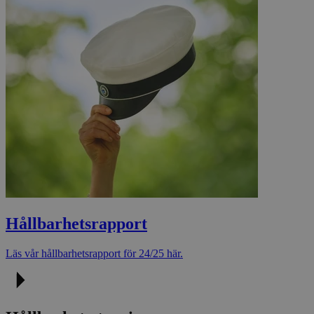
Hållbarhetsrapport​​​​‌ ‍ ​‍​‍‌‍ ‌ ​‍‌‍‍‌‌‍‌ ‌‍‍‌‌‍ ‍​‍​‍​ ‍‍​‍​‍‌ ​ ‌‍​‌‌‍ ‍‌‍‍‌‌ ‌​‌ ‍‌​‍ ‍‌‍‍‌‌‍ ​‍​‍​‍ ​​‍​‍‌‍‍​‌ ​‍‌‍‌‌‌‍‌‍​‍​‍​ ‍‍​‍​‍​‍ ‌ ​ ‌ ‌​‌ ‌‌‌‍‌​‌‍‍‌‌‍ ​‍ ‌‍‍‌‌‍ ‍‌ ‌​‌‍‌‌‌‍ ‍‌ ‌​​‍ ‌‍‌‌‌‍‌​‌‍‍‌‌ ‌​​‍ ‌‍ ‌‌‍ ‌‍‌​‌‍‌‌​ ‌‌ ​​‌ ​‍‌‍‌‌‌ ​ ‌‍‌‌‌‍ ‍‌ ‌​‌‍​‌‌ ‌​‌‍‍‌‌‍ ‌‍ ‍​ ‍ ‌‍‍‌‌‍‌​​ ‌​ ​‌​ ​‌​ ‌‌‌‍‌‍​ ​‌‌‍‌‌‌‍​‍​ ‌‌​‍ ‌​ ‌​​ ‌​‌‍​‌‌‍‌‍​‍ ‌​ ‌​​ ​ ​ ‌ ‌‍‌‌​‍ ‌‌‍​‍​ ​‍‌‍​‍​ ‌‍​‍ ‌‌‍‌‍‌‍​ ​ ‍‌‌‍‌​​ ​‌‌‍​‌​ ‌ ​ ‌‍​ ‍​​ ​ ‌‍​‌​ ​‌​ ‍ ‌ ‌​‌ ‍‌‌ ​​‌‍‌‌​ ‌‌‍​‌‌ ​‍‌ ‌​‌‍‍‌‌‍​ ‌‍ ​‌‍‌‌‌‌​​‌‍​‌‌‍‌ ‌‍‌‌​ ‍ ‌ ​​‌‍​‌‌ ‌​‌‍‍​​ ‌‌ ​​‌‍​‌‌‍‌ ‌‍‌‌‌​​‍‌ ‌‌‌‍‍‌‌‍ ​‌‍‌​‌‍‌‌‌ ​‍​‍‌‌​ ‌‌‌​​‍‌‌ ‌‍‍ ‌‍‌‌‌ ‍‌​‍‌‌​ ​ ‌​‌​​‍‌‌​ ​ ‌​‌​​‍‌‌​ ​‍​ ​‍‌‍‌‌​ ​​​ ‌​​ ‍​​ ‌‍‌‍‌‌‌‍​ ‌‍​‌‌‍​‍‌‍‌‌‌‍​‍​ ​‌​‍‌‌​ ​‍​ ​‍​‍‌‌​ ‌‌‌​‌​​‍ ‍‌‍​ ‌‍​‌‌ ​‍‌‍‌​‌ ​ ​‍‌‌​ ‌‌‌​​‍‌‌ ‌‍‍ ‌‍‌‌‌ ‍‌​‍‌‌​ ​ ‌​‌​​‍‌‌​ ​ ‌​‌​​‍‌‌​ ​‍​ ​‍​ ‍​‌‍‌​​ ‌‍‌‍‌​​ ​ ​ ‌‍‌‍‌‌​ ‌ ​ ‌‌​ ​ ​ ​ ​ ‌​​‍‌‌​ ​‍​ ​‍​‍‌‌​ ‌‌‌​‌​​‍ ‍‌‍‍​‌‍‌‌‌‍​‌‌‍‌​‌‍‍‌‌‍ ‍‌‍‌ ​ ‌‍​‍‌‍​‌‌ ​ ‌‍‌‌‌‌‌‌‌ ​‍‌‍ ​​ ‌​‍‌‌​ ​‍‌​‌‍‌ ​ ‌ ‌​‌ ‌‌‌‍‌​‌‍‍‌‌‍ ​‍‌‍‌‍‍‌‌‍‌​​ ‌​ ​‌​ ​‌​ ‌‌‌‍‌‍​ ​‌‌‍‌‌‌‍​‍​ ‌‌​‍ ‌​ ‌​​ ‌​‌‍​‌‌‍‌‍​‍ ‌​ ‌​​ ​ ​ ‌ ‌‍‌‌​‍ ‌‌‍​‍​ ​‍‌‍​‍​ ‌‍​‍ ‌‌‍‌‍‌‍​ ​ ‍‌‌‍‌​​ ​‌‌‍​‌​ ‌ ​ ‌‍​ ‍​​ ​ ‌‍​‌​ ​‌​‍‌‍‌ ‌​‌ ‍‌‌ ​​‌‍‌‌​ ‌‌‍​‌‌ ​‍‌ ‌​‌‍‍‌‌‍​ ‌‍ ​‌‍‌‌‌‌​​‌‍​‌‌‍‌ ‌‍‌‌​‍‌‍‌ ​​‌‍​‌‌ ‌​‌‍‍​​ ‌‌ ​​‌‍​‌‌‍‌ ‌‍‌‌‌​​‍‌ ‌‌‌‍‍‌‌‍ ​‌‍‌​‌‍‌‌‌ ​‍​‍‌‌​ ‌‌‌​​‍‌‌ ‌‍‍ ‌‍‌‌‌ ‍‌​‍‌‌​ ​ ‌​‌​​‍‌‌​ ​ ‌​‌​​‍‌‌​ ​‍​ ​‍‌‍‌‌​ ​​​ ‌​​ ‍​​ ‌‍‌‍‌‌‌‍​ ‌‍​‌‌‍​‍‌‍‌‌‌‍​‍​ ​‌​‍‌‌​ ​‍​ ​‍​‍‌‌​ ‌‌‌​‌​​‍ ‍‌‍​ ‌‍​‌‌ ​‍‌‍‌​‌ ​ ​‍‌‌​ ‌‌‌​​‍‌‌ ‌‍‍ ‌‍‌‌‌ ‍‌​‍‌‌​ ​ ‌​‌​​‍‌‌​ ​ ‌​‌​​‍‌‌​ ​‍​ ​‍​ ‍​‌‍‌​​ ‌‍‌‍‌​​ ​ ​ ‌‍‌‍‌‌​ ‌ ​ ‌‌​ ​ ​ ​ ​ ‌​​‍‌‌​ ​‍​ ​‍​‍‌‌​ ‌‌‌​‌​​‍ ‍‌‍‍​‌‍‌‌‌‍​‌‌‍‌​‌‍‍‌‌‍ ‍‌‍‌ ​‍‌‍‌ ​​‌‍‌‌‌ ​‍‌ ​ ‌ ​​‌‍‌‌‌‍​ ‌ ‌​‌‍‍‌‌ ‌‍‌‍‌‌​ ‌‌ ​​‌ ‌‌‌‍​‍‌‍ ​‌‍‍‌‌ ​ ‌‍‍​‌‍‌‌‌‍‌​​‍​‍‌ ‌
Läs vår hållbarhetsrapport för 24/25 här.​​​​‌ ‍ ​‍​‍‌‍ ‌ ​‍‌‍‍‌‌‍‌ ‌‍‍‌‌‍ ‍​‍​‍​ ‍‍​‍​‍‌ ​ ‌‍​‌‌‍ ‍‌‍‍‌‌ ‌​‌ ‍‌​‍ ‍‌‍‍‌‌‍ ​‍​‍​‍ ​​‍​‍‌‍‍​‌ ​‍‌‍‌‌‌‍‌‍​‍​‍​ ‍‍​‍​‍​‍ ‌ ​ ‌ ‌​‌ ‌‌‌‍‌​‌‍‍‌‌‍ ​‍ ‌‍‍‌‌‍ ‍‌ ‌​‌‍‌‌‌‍ ‍‌ ‌​​‍ ‌‍‌‌‌‍‌​‌‍‍‌‌ ‌​​‍ ‌‍ ‌‌‍ ‌‍‌​‌‍‌‌​ ‌‌ ​​‌ ​‍‌‍‌‌‌ ​ ‌‍‌‌‌‍ ‍‌ ‌​‌‍​‌‌ ‌​‌‍‍‌‌‍ ‌‍ ‍​ ‍ ‌‍‍‌‌‍‌​​ ‌​ ​‌​ ​‌​ ‌‌‌‍‌‍​ ​‌‌‍‌‌‌‍​‍​ ‌‌​‍ ‌​ ‌​​ ‌​‌‍​‌‌‍‌‍​‍ ‌​ ‌​​ ​ ​ ‌ ‌‍‌‌​‍ ‌‌‍​‍​ ​‍‌‍​‍​ ‌‍​‍ ‌‌‍‌‍‌‍​ ​ ‍‌‌‍‌​​ ​‌‌‍​‌​ ‌ ​ ‌‍​ ‍​​ ​ ‌‍​‌​ ​‌​ ‍ ‌ ‌​‌ ‍‌‌ ​​‌‍‌‌​ ‌‌‍​‌‌ ​‍‌ ‌​‌‍‍‌‌‍​ ‌‍ ​‌‍‌‌‌‌​​‌‍​‌‌‍‌ ‌‍‌‌​ ‍ ‌ ​​‌‍​‌‌ ‌​‌‍‍​​ ‌‌ ​​‌‍​‌‌‍‌ ‌‍‌‌‌​​‍‌ ‌‌‌‍‍‌‌‍ ​‌‍‌​‌‍‌‌‌ ​‍​‍‌‌​ ‌‌‌​​‍‌‌ ‌‍‍ ‌‍‌‌‌ ‍‌​‍‌‌​ ​ ‌​‌​​‍‌‌​ ​ ‌​‌​​‍‌‌​ ​‍​ ​‍‌‍‌‌​ ​​​ ‌​​ ‍​​ ‌‍‌‍‌‌‌‍​ ‌‍​‌‌‍​‍‌‍‌‌‌‍​‍​ ​‌​‍‌‌​ ​‍​ ​‍​‍‌‌​ ‌‌‌​‌​​‍ ‍‌‍​ ‌‍​‌‌ ​‍‌‍‌​‌ ​ ​‍‌‌​ ‌‌‌​​‍‌‌ ‌‍‍ ‌‍‌‌‌ ‍‌​‍‌‌​ ​ ‌​‌​​‍‌‌​ ​ ‌​‌​​‍‌‌​ ​‍​ ​‍​ ‍​‌‍‌​​ ‌‍‌‍‌​​ ​ ​ ‌‍‌‍‌‌​ ‌ ​ ‌‌​ ​ ​ ​ ​ ‌​​‍‌‌​ ​‍​ ​‍​‍‌‌​ ‌‌‌​‌​​‍ ‍‌ ‌​‌‍‌‌‌ ‍​‌ ‌​​ ‌‍​‍‌‍​‌‌ ​ ‌‍‌‌‌‌‌‌‌ ​‍‌‍ ​​ ‌​‍‌‌​ ​‍‌​‌‍‌ ​ ‌ ‌​‌ ‌‌‌‍‌​‌‍‍‌‌‍ ​‍‌‍‌‍‍‌‌‍‌​​ ‌​ ​‌​ ​‌​ ‌‌‌‍‌‍​ ​‌‌‍‌‌‌‍​‍​ ‌‌​‍ ‌​ ‌​​ ‌​‌‍​‌‌‍‌‍​‍ ‌​ ‌​​ ​ ​ ‌ ‌‍‌‌​‍ ‌‌‍​‍​ ​‍‌‍​‍​ ‌‍​‍ ‌‌‍‌‍‌‍​ ​ ‍‌‌‍‌​​ ​‌‌‍​‌​ ‌ ​ ‌‍​ ‍​​ ​ ‌‍​‌​ ​‌​‍‌‍‌ ‌​‌ ‍‌‌ ​​‌‍‌‌​ ‌‌‍​‌‌ ​‍‌ ‌​‌‍‍‌‌‍​ ‌‍ ​‌‍‌‌‌‌​​‌‍​‌‌‍‌ ‌‍‌‌​‍‌‍‌ ​​‌‍​‌‌ ‌​‌‍‍​​ ‌‌ ​​‌‍​‌‌‍‌ ‌‍‌‌‌​​‍‌ ‌‌‌‍‍‌‌‍ ​‌‍‌​‌‍‌‌‌ ​‍​‍‌‌​ ‌‌‌​​‍‌‌ ‌‍‍ ‌‍‌‌‌ ‍‌​‍‌‌​ ​ ‌​‌​​‍‌‌​ ​ ‌​‌​​‍‌‌​ ​‍​ ​‍‌‍‌‌​ ​​​ ‌​​ ‍​​ ‌‍‌‍‌‌‌‍​ ‌‍​‌‌‍​‍‌‍‌‌‌‍​‍​ ​‌​‍‌‌​ ​‍​ ​‍​‍‌‌​ ‌‌‌​‌​​‍ ‍‌‍​ ‌‍​‌‌ ​‍‌‍‌​‌ ​ ​‍‌‌​ ‌‌‌​​‍‌‌ ‌‍‍ ‌‍‌‌‌ ‍‌​‍‌‌​ ​ ‌​‌​​‍‌‌​ ​ ‌​‌​​‍‌‌​ ​‍​ ​‍​ ‍​‌‍‌​​ ‌‍‌‍‌​​ ​ ​ ‌‍‌‍‌‌​ ‌ ​ ‌‌​ ​ ​ ​ ​ ‌​​‍‌‌​ ​‍​ ​‍​‍‌‌​ ‌‌‌​‌​​‍ ‍‌ ‌​‌‍‌‌‌ ‍​‌ ‌​​‍‌‍‌ ​​‌‍‌‌‌ ​‍‌ ​ ‌ ​​‌‍‌‌‌‍​ ‌ ‌​‌‍‍‌‌ ‌‍‌‍‌‌​ ‌‌ ​​‌ ‌‌‌‍​‍‌‍ ​‌‍‍‌‌ ​ ‌‍‍​‌‍‌‌‌‍‌​​‍​‍‌ ‌