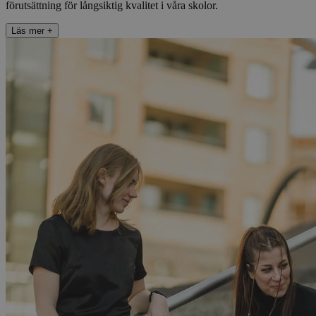
förutsättning för långsiktig kvalitet i våra skolor. ​​​​‌ ‍ ​‍​‍‌‍ ‌ ​‍‌‍‍‌‌‍‌ ‌‍‍‌‌‍ ‍​‍​‍​ ‍‍​‍​‍‌ ​ ‌‍​‌‌‍ ‍‌‍‍‌‌ ‌​‌ ‍‌​‍ ‍‌‍‍‌‌‍ ​‍​‍​‍ ​​‍​‍‌‍‍​‌ ​‍‌‍‌‌‌‍‌‍​‍​‍​ ‍‍​‍​‍​‍ ‌ ​ ‌ ‌​‌ ‌‌‌‍‌​‌‍‍‌‌‍ ​‍ ‌‍‍‌‌‍ ‍‌ ‌​‌‍‌‌‌‍ ‍‌ ‌​​‍ ‌‍‌‌‌‍‌​‌‍‍‌‌ ‌​​‍ ‌‍ ‌‌‍ ‌‍‌​‌‍‌‌​ ‌‌ ​​‌ ​‍‌‍‌‌‌ ​ ‌‍‌‌‌‍ ‍‌ ‌​‌‍​‌‌ ‌​‌‍‍‌‌‍ ‌‍ ‍​ ‍ ‌‍‍‌‌‍‌​​ ‌​ ​‌​ ​‌​ ‌‌‌‍‌‍​ ​‌‌‍‌‌‌‍​‍​ ‌‌​‍ ‌​ ‌​​ ‌​‌‍​‌‌‍‌‍​‍ ‌​ ‌​​ ​ ​ ‌ ‌‍‌‌​‍ ‌‌‍​‍​ ​‍‌‍​‍​ ‌‍​‍ ‌‌‍‌‍‌‍​ ​ ‍‌‌‍‌​​ ​‌‌‍​‌​ ‌ ​ ‌‍​ ‍​​ ​ ‌‍​‌​ ​‌​ ‍ ‌ ‌​‌ ‍‌‌ ​​‌‍‌‌​ ‌‌‍​‌‌ ​‍‌ ‌​‌‍‍‌‌‍​ ‌‍ ​‌‍‌‌‌‌​​‌‍​‌‌‍‌ ‌‍‌‌​ ‍ ‌ ​​‌‍​‌‌ ‌​‌‍‍​​ ‌‌ ​​‌‍​‌‌‍‌ ‌‍‌‌‌​​‍‌ ‌‌‌‍‍‌‌‍ ​‌‍‌​‌‍‌‌‌ ​‍​‍‌‌​ ‌‌‌​​‍‌‌ ‌‍‍ ‌‍‌‌‌ ‍‌​‍‌‌​ ​ ‌​‌​​‍‌‌​ ​ ‌​‌​​‍‌‌​ ​‍​ ​‍​ ‌ ‌‍‌‍‌‍​‍‌‍‌​​ ‍‌​ ‌​‌‍‌‍‌‍‌​‌‍​ ​ ‌ ​ ‍‌‌‍‌​​‍‌‌​ ​‍​ ​‍​‍‌‌​ ‌‌‌​‌​​‍ ‍‌ ‌ ‌‍‌‌‌‍‌‌‌‍‍ ‌ ​ ​‍‌‌​ ‌‌‌​​‍‌‌ ‌‍‍ ‌‍‌‌‌ ‍‌​‍‌‌​ ​ ‌​‌​​‍‌‌​ ​ ‌​‌​​‍‌‌​ ​‍​ ​‍​ ‌ ‌‍‌‍‌‍‌‌​ ​​‌‍​‍‌‍‌‌​ ​​​ ​‍​ ​ ​ ​‍​ ‍‌​ ​​​‍‌‌​ ​‍​ ​‍​‍‌‌​ ‌‌‌​‌​​‍ ‍‌ ​ ‌‍​ ‌‍‍​‌‍‌‌‌‍‌​‌ ‌‌‌‍ ​‌‍‌‌​‍‌‌​ ‌‌‌​​‍‌‌ ‌‍‍ ‌‍‌‌‌ ‍‌​‍‌‌​ ​ ‌​‌​​‍‌‌​ ​ ‌​‌​​‍‌‌​ ​‍​ ​‍‌‍‌​​ ‌‍‌‍‌​​ ‌‌‌‍​ ‌‍​‍​ ‍‌​ ‍​​ ​ ‌‍​‌‌‍​‍​ ​​​‍‌‌​ ​‍​ ​‍​‍‌‌​ ‌‌‌​‌​​‍ ‍‌ ‌​‌‍‌‌‌ ‍​‌ ‌​​ ‌‍​‍‌‍​‌‌ ​ ‌‍‌‌‌‌‌‌‌ ​‍‌‍ ​​ ‌​‍‌‌​ ​‍‌​‌‍‌ ​ ‌ ‌​‌ ‌‌‌‍‌​‌‍‍‌‌‍ ​‍‌‍‌‍‍‌‌‍‌​​ ‌​ ​‌​ ​‌​ ‌‌‌‍‌‍​ ​‌‌‍‌‌‌‍​‍​ ‌‌​‍ ‌​ ‌​​ ‌​‌‍​‌‌‍‌‍​‍ ‌​ ‌​​ ​ ​ ‌ ‌‍‌‌​‍ ‌‌‍​‍​ ​‍‌‍​‍​ ‌‍​‍ ‌‌‍‌‍‌‍​ ​ ‍‌‌‍‌​​ ​‌‌‍​‌​ ‌ ​ ‌‍​ ‍​​ ​ ‌‍​‌​ ​‌​‍‌‍‌ ‌​‌ ‍‌‌ ​​‌‍‌‌​ ‌‌‍​‌‌ ​‍‌ ‌​‌‍‍‌‌‍​ ‌‍ ​‌‍‌‌‌‌​​‌‍​‌‌‍‌ ‌‍‌‌​‍‌‍‌ ​​‌‍​‌‌ ‌​‌‍‍​​ ‌‌ ​​‌‍​‌‌‍‌ ‌‍‌‌‌​​‍‌ ‌‌‌‍‍‌‌‍ ​‌‍‌​‌‍‌‌‌ ​‍​‍‌‌​ ‌‌‌​​‍‌‌ ‌‍‍ ‌‍‌‌‌ ‍‌​‍‌‌​ ​ ‌​‌​​‍‌‌​ ​ ‌​‌​​‍‌‌​ ​‍​ ​‍​ ‌ ‌‍‌‍‌‍​‍‌‍‌​​ ‍‌​ ‌​‌‍‌‍‌‍‌​‌‍​ ​ ‌ ​ ‍‌‌‍‌​​‍‌‌​ ​‍​ ​‍​‍‌‌​ ‌‌‌​‌​​‍ ‍‌ ‌ ‌‍‌‌‌‍‌‌‌‍‍ ‌ ​ ​‍‌‌​ ‌‌‌​​‍‌‌ ‌‍‍ ‌‍‌‌‌ ‍‌​‍‌‌​ ​ ‌​‌​​‍‌‌​ ​ ‌​‌​​‍‌‌​ ​‍​ ​‍​ ‌ ‌‍‌‍‌‍‌‌​ ​​‌‍​‍‌‍‌‌​ ​​​ ​‍​ ​ ​ ​‍​ ‍‌​ ​​​‍‌‌​ ​‍​ ​‍​‍‌‌​ ‌‌‌​‌​​‍ ‍‌ ​ ‌‍​ ‌‍‍​‌‍‌‌‌‍‌​‌ ‌‌‌‍ ​‌‍‌‌​‍‌‌​ ‌‌‌​​‍‌‌ ‌‍‍ ‌‍‌‌‌ ‍‌​‍‌‌​ ​ ‌​‌​​‍‌‌​ ​ ‌​‌​​‍‌‌​ ​‍​ ​‍‌‍‌​​ ‌‍‌‍‌​​ ‌‌‌‍​ ‌‍​‍​ ‍‌​ ‍​​ ​ ‌‍​‌‌‍​‍​ ​​​‍‌‌​ ​‍​ ​‍​‍‌‌​ ‌‌‌​‌​​‍ ‍‌ ‌​‌‍‌‌‌ ‍​‌ ‌​​‍‌‍‌ ​​‌‍‌‌‌ ​‍‌ ​ ‌ ​​‌‍‌‌‌‍​ ‌ ‌​‌‍‍‌‌ ‌‍‌‍‌‌​ ‌‌ ​​‌ ‌‌‌‍​‍‌‍ ​‌‍‍‌‌ ​ ‌‍‍​‌‍‌‌‌‍‌​​‍​‍‌ ‌
Läs mer
+