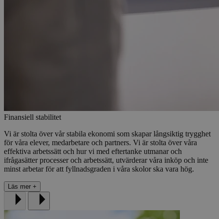
Finansiell stabilitet​​​​‌ ‍ ​‍​‍‌‍ ‌ ​‍‌‍‍‌‌‍‌ ‌‍‍‌‌‍ ‍​‍​‍​ ‍‍​‍​‍‌ ​ ‌‍​‌‌‍ ‍‌‍‍‌‌ ‌​‌ ‍‌​‍ ‍‌‍‍‌‌‍ ​‍​‍​‍ ​​‍​‍‌‍‍​‌ ​‍‌‍‌‌‌‍‌‍​‍​‍​ ‍‍​‍​‍​‍ ‌ ​ ‌ ‌​‌ ‌‌‌‍‌​‌‍‍‌‌‍ ​‍ ‌‍‍‌‌‍ ‍‌ ‌​‌‍‌‌‌‍ ‍‌ ‌​​‍ ‌‍‌‌‌‍‌​‌‍‍‌‌ ‌​​‍ ‌‍ ‌‌‍ ‌‍‌​‌‍‌‌​ ‌‌ ​​‌ ​‍‌‍‌‌‌ ​ ‌‍‌‌‌‍ ‍‌ ‌​‌‍​‌‌ ‌​‌‍‍‌‌‍ ‌‍ ‍​ ‍ ‌‍‍‌‌‍‌​​ ‌​ ​‌​ ​‌​ ‌‌‌‍‌‍​ ​‌‌‍‌‌‌‍​‍​ ‌‌​‍ ‌​ ‌​​ ‌​‌‍​‌‌‍‌‍​‍ ‌​ ‌​​ ​ ​ ‌ ‌‍‌‌​‍ ‌‌‍​‍​ ​‍‌‍​‍​ ‌‍​‍ ‌‌‍‌‍‌‍​ ​ ‍‌‌‍‌​​ ​‌‌‍​‌​ ‌ ​ ‌‍​ ‍​​ ​ ‌‍​‌​ ​‌​ ‍ ‌ ‌​‌ ‍‌‌ ​​‌‍‌‌​ ‌‌‍​‌‌ ​‍‌ ‌​‌‍‍‌‌‍​ ‌‍ ​‌‍‌‌‌‌​​‌‍​‌‌‍‌ ‌‍‌‌​ ‍ ‌ ​​‌‍​‌‌ ‌​‌‍‍​​ ‌‌ ​​‌‍​‌‌‍‌ ‌‍‌‌‌​​‍‌ ‌‌‌‍‍‌‌‍ ​‌‍‌​‌‍‌‌‌ ​‍​‍‌‌​ ‌‌‌​​‍‌‌ ‌‍‍ ‌‍‌‌‌ ‍‌​‍‌‌​ ​ ‌​‌​​‍‌‌​ ​ ‌​‌​​‍‌‌​ ​‍​ ​‍​ ‌ ‌‍‌‍‌‍​‍‌‍‌​​ ‍‌​ ‌​‌‍‌‍‌‍‌​‌‍​ ​ ‌ ​ ‍‌‌‍‌​​‍‌‌​ ​‍​ ​‍​‍‌‌​ ‌‌‌​‌​​‍ ‍‌ ‌ ‌‍‌‌‌‍‌‌‌‍‍ ‌ ​ ​‍‌‌​ ‌‌‌​​‍‌‌ ‌‍‍ ‌‍‌‌‌ ‍‌​‍‌‌​ ​ ‌​‌​​‍‌‌​ ​ ‌​‌​​‍‌‌​ ​‍​ ​‍​ ‌ ‌‍‌‍‌‍‌‌​ ​​‌‍​‍‌‍‌‌​ ​​​ ​‍​ ​ ​ ​‍​ ‍‌​ ​​​‍‌‌​ ​‍​ ​‍​‍‌‌​ ‌‌‌​‌​​‍ ‍‌ ​ ‌‍​ ‌‍‍​‌‍‌‌‌‍‌​‌ ‌‌‌‍ ​‌‍‌‌​‍‌‌​ ‌‌‌​​‍‌‌ ‌‍‍ ‌‍‌‌‌ ‍‌​‍‌‌​ ​ ‌​‌​​‍‌‌​ ​ ‌​‌​​‍‌‌​ ​‍​ ​‍​ ‌ ​ ​ ​ ​‍​ ​‌​ ​​​ ​ ‌‍‌​​ ‌ ​ ‌‍​ ​‍‌‍​ ‌‍​ ​‍‌‌​ ​‍​ ​‍​‍‌‌​ ‌‌‌​‌​​‍ ‍‌‍‍​‌‍‌‌‌‍​‌‌‍‌​‌‍‍‌‌‍ ‍‌‍‌ ​ ‌‍​‍‌‍​‌‌ ​ ‌‍‌‌‌‌‌‌‌ ​‍‌‍ ​​ ‌​‍‌‌​ ​‍‌​‌‍‌ ​ ‌ ‌​‌ ‌‌‌‍‌​‌‍‍‌‌‍ ​‍‌‍‌‍‍‌‌‍‌​​ ‌​ ​‌​ ​‌​ ‌‌‌‍‌‍​ ​‌‌‍‌‌‌‍​‍​ ‌‌​‍ ‌​ ‌​​ ‌​‌‍​‌‌‍‌‍​‍ ‌​ ‌​​ ​ ​ ‌ ‌‍‌‌​‍ ‌‌‍​‍​ ​‍‌‍​‍​ ‌‍​‍ ‌‌‍‌‍‌‍​ ​ ‍‌‌‍‌​​ ​‌‌‍​‌​ ‌ ​ ‌‍​ ‍​​ ​ ‌‍​‌​ ​‌​‍‌‍‌ ‌​‌ ‍‌‌ ​​‌‍‌‌​ ‌‌‍​‌‌ ​‍‌ ‌​‌‍‍‌‌‍​ ‌‍ ​‌‍‌‌‌‌​​‌‍​‌‌‍‌ ‌‍‌‌​‍‌‍‌ ​​‌‍​‌‌ ‌​‌‍‍​​ ‌‌ ​​‌‍​‌‌‍‌ ‌‍‌‌‌​​‍‌ ‌‌‌‍‍‌‌‍ ​‌‍‌​‌‍‌‌‌ ​‍​‍‌‌​ ‌‌‌​​‍‌‌ ‌‍‍ ‌‍‌‌‌ ‍‌​‍‌‌​ ​ ‌​‌​​‍‌‌​ ​ ‌​‌​​‍‌‌​ ​‍​ ​‍​ ‌ ‌‍‌‍‌‍​‍‌‍‌​​ ‍‌​ ‌​‌‍‌‍‌‍‌​‌‍​ ​ ‌ ​ ‍‌‌‍‌​​‍‌‌​ ​‍​ ​‍​‍‌‌​ ‌‌‌​‌​​‍ ‍‌ ‌ ‌‍‌‌‌‍‌‌‌‍‍ ‌ ​ ​‍‌‌​ ‌‌‌​​‍‌‌ ‌‍‍ ‌‍‌‌‌ ‍‌​‍‌‌​ ​ ‌​‌​​‍‌‌​ ​ ‌​‌​​‍‌‌​ ​‍​ ​‍​ ‌ ‌‍‌‍‌‍‌‌​ ​​‌‍​‍‌‍‌‌​ ​​​ ​‍​ ​ ​ ​‍​ ‍‌​ ​​​‍‌‌​ ​‍​ ​‍​‍‌‌​ ‌‌‌​‌​​‍ ‍‌ ​ ‌‍​ ‌‍‍​‌‍‌‌‌‍‌​‌ ‌‌‌‍ ​‌‍‌‌​‍‌‌​ ‌‌‌​​‍‌‌ ‌‍‍ ‌‍‌‌‌ ‍‌​‍‌‌​ ​ ‌​‌​​‍‌‌​ ​ ‌​‌​​‍‌‌​ ​‍​ ​‍​ ‌ ​ ​ ​ ​‍​ ​‌​ ​​​ ​ ‌‍‌​​ ‌ ​ ‌‍​ ​‍‌‍​ ‌‍​ ​‍‌‌​ ​‍​ ​‍​‍‌‌​ ‌‌‌​‌​​‍ ‍‌‍‍​‌‍‌‌‌‍​‌‌‍‌​‌‍‍‌‌‍ ‍‌‍‌ ​‍‌‍‌ ​​‌‍‌‌‌ ​‍‌ ​ ‌ ​​‌‍‌‌‌‍​ ‌ ‌​‌‍‍‌‌ ‌‍‌‍‌‌​ ‌‌ ​​‌ ‌‌‌‍​‍‌‍ ​‌‍‍‌‌ ​ ‌‍‍​‌‍‌‌‌‍‌​​‍​‍‌ ‌
Vi är stolta över vår stabila ekonomi som skapar långsiktig trygghet
för våra elever, medarbetare och partners. Vi är stolta över våra
effektiva arbetssätt och hur vi med eftertanke utmanar och
ifrågasätter processer och arbetssätt, utvärderar våra inköp och inte
minst arbetar för att fyllnadsgraden i våra skolor ska vara hög.​​​​‌ ‍ ​‍​‍‌‍ ‌ ​‍‌‍‍‌‌‍‌ ‌‍‍‌‌‍ ‍​‍​‍​ ‍‍​‍​‍‌ ​ ‌‍​‌‌‍ ‍‌‍‍‌‌ ‌​‌ ‍‌​‍ ‍‌‍‍‌‌‍ ​‍​‍​‍ ​​‍​‍‌‍‍​‌ ​‍‌‍‌‌‌‍‌‍​‍​‍​ ‍‍​‍​‍​‍ ‌ ​ ‌ ‌​‌ ‌‌‌‍‌​‌‍‍‌‌‍ ​‍ ‌‍‍‌‌‍ ‍‌ ‌​‌‍‌‌‌‍ ‍‌ ‌​​‍ ‌‍‌‌‌‍‌​‌‍‍‌‌ ‌​​‍ ‌‍ ‌‌‍ ‌‍‌​‌‍‌‌​ ‌‌ ​​‌ ​‍‌‍‌‌‌ ​ ‌‍‌‌‌‍ ‍‌ ‌​‌‍​‌‌ ‌​‌‍‍‌‌‍ ‌‍ ‍​ ‍ ‌‍‍‌‌‍‌​​ ‌​ ​‌​ ​‌​ ‌‌‌‍‌‍​ ​‌‌‍‌‌‌‍​‍​ ‌‌​‍ ‌​ ‌​​ ‌​‌‍​‌‌‍‌‍​‍ ‌​ ‌​​ ​ ​ ‌ ‌‍‌‌​‍ ‌‌‍​‍​ ​‍‌‍​‍​ ‌‍​‍ ‌‌‍‌‍‌‍​ ​ ‍‌‌‍‌​​ ​‌‌‍​‌​ ‌ ​ ‌‍​ ‍​​ ​ ‌‍​‌​ ​‌​ ‍ ‌ ‌​‌ ‍‌‌ ​​‌‍‌‌​ ‌‌‍​‌‌ ​‍‌ ‌​‌‍‍‌‌‍​ ‌‍ ​‌‍‌‌‌‌​​‌‍​‌‌‍‌ ‌‍‌‌​ ‍ ‌ ​​‌‍​‌‌ ‌​‌‍‍​​ ‌‌ ​​‌‍​‌‌‍‌ ‌‍‌‌‌​​‍‌ ‌‌‌‍‍‌‌‍ ​‌‍‌​‌‍‌‌‌ ​‍​‍‌‌​ ‌‌‌​​‍‌‌ ‌‍‍ ‌‍‌‌‌ ‍‌​‍‌‌​ ​ ‌​‌​​‍‌‌​ ​ ‌​‌​​‍‌‌​ ​‍​ ​‍​ ‌ ‌‍‌‍‌‍​‍‌‍‌​​ ‍‌​ ‌​‌‍‌‍‌‍‌​‌‍​ ​ ‌ ​ ‍‌‌‍‌​​‍‌‌​ ​‍​ ​‍​‍‌‌​ ‌‌‌​‌​​‍ ‍‌ ‌ ‌‍‌‌‌‍‌‌‌‍‍ ‌ ​ ​‍‌‌​ ‌‌‌​​‍‌‌ ‌‍‍ ‌‍‌‌‌ ‍‌​‍‌‌​ ​ ‌​‌​​‍‌‌​ ​ ‌​‌​​‍‌‌​ ​‍​ ​‍​ ‌ ‌‍‌‍‌‍‌‌​ ​​‌‍​‍‌‍‌‌​ ​​​ ​‍​ ​ ​ ​‍​ ‍‌​ ​​​‍‌‌​ ​‍​ ​‍​‍‌‌​ ‌‌‌​‌​​‍ ‍‌ ​ ‌‍​ ‌‍‍​‌‍‌‌‌‍‌​‌ ‌‌‌‍ ​‌‍‌‌​‍‌‌​ ‌‌‌​​‍‌‌ ‌‍‍ ‌‍‌‌‌ ‍‌​‍‌‌​ ​ ‌​‌​​‍‌‌​ ​ ‌​‌​​‍‌‌​ ​‍​ ​‍​ ‌ ​ ​ ​ ​‍​ ​‌​ ​​​ ​ ‌‍‌​​ ‌ ​ ‌‍​ ​‍‌‍​ ‌‍​ ​‍‌‌​ ​‍​ ​‍​‍‌‌​ ‌‌‌​‌​​‍ ‍‌ ‌​‌‍‌‌‌ ‍​‌ ‌​​ ‌‍​‍‌‍​‌‌ ​ ‌‍‌‌‌‌‌‌‌ ​‍‌‍ ​​ ‌​‍‌‌​ ​‍‌​‌‍‌ ​ ‌ ‌​‌ ‌‌‌‍‌​‌‍‍‌‌‍ ​‍‌‍‌‍‍‌‌‍‌​​ ‌​ ​‌​ ​‌​ ‌‌‌‍‌‍​ ​‌‌‍‌‌‌‍​‍​ ‌‌​‍ ‌​ ‌​​ ‌​‌‍​‌‌‍‌‍​‍ ‌​ ‌​​ ​ ​ ‌ ‌‍‌‌​‍ ‌‌‍​‍​ ​‍‌‍​‍​ ‌‍​‍ ‌‌‍‌‍‌‍​ ​ ‍‌‌‍‌​​ ​‌‌‍​‌​ ‌ ​ ‌‍​ ‍​​ ​ ‌‍​‌​ ​‌​‍‌‍‌ ‌​‌ ‍‌‌ ​​‌‍‌‌​ ‌‌‍​‌‌ ​‍‌ ‌​‌‍‍‌‌‍​ ‌‍ ​‌‍‌‌‌‌​​‌‍​‌‌‍‌ ‌‍‌‌​‍‌‍‌ ​​‌‍​‌‌ ‌​‌‍‍​​ ‌‌ ​​‌‍​‌‌‍‌ ‌‍‌‌‌​​‍‌ ‌‌‌‍‍‌‌‍ ​‌‍‌​‌‍‌‌‌ ​‍​‍‌‌​ ‌‌‌​​‍‌‌ ‌‍‍ ‌‍‌‌‌ ‍‌​‍‌‌​ ​ ‌​‌​​‍‌‌​ ​ ‌​‌​​‍‌‌​ ​‍​ ​‍​ ‌ ‌‍‌‍‌‍​‍‌‍‌​​ ‍‌​ ‌​‌‍‌‍‌‍‌​‌‍​ ​ ‌ ​ ‍‌‌‍‌​​‍‌‌​ ​‍​ ​‍​‍‌‌​ ‌‌‌​‌​​‍ ‍‌ ‌ ‌‍‌‌‌‍‌‌‌‍‍ ‌ ​ ​‍‌‌​ ‌‌‌​​‍‌‌ ‌‍‍ ‌‍‌‌‌ ‍‌​‍‌‌​ ​ ‌​‌​​‍‌‌​ ​ ‌​‌​​‍‌‌​ ​‍​ ​‍​ ‌ ‌‍‌‍‌‍‌‌​ ​​‌‍​‍‌‍‌‌​ ​​​ ​‍​ ​ ​ ​‍​ ‍‌​ ​​​‍‌‌​ ​‍​ ​‍​‍‌‌​ ‌‌‌​‌​​‍ ‍‌ ​ ‌‍​ ‌‍‍​‌‍‌‌‌‍‌​‌ ‌‌‌‍ ​‌‍‌‌​‍‌‌​ ‌‌‌​​‍‌‌ ‌‍‍ ‌‍‌‌‌ ‍‌​‍‌‌​ ​ ‌​‌​​‍‌‌​ ​ ‌​‌​​‍‌‌​ ​‍​ ​‍​ ‌ ​ ​ ​ ​‍​ ​‌​ ​​​ ​ ‌‍‌​​ ‌ ​ ‌‍​ ​‍‌‍​ ‌‍​ ​‍‌‌​ ​‍​ ​‍​‍‌‌​ ‌‌‌​‌​​‍ ‍‌ ‌​‌‍‌‌‌ ‍​‌ ‌​​‍‌‍‌ ​​‌‍‌‌‌ ​‍‌ ​ ‌ ​​‌‍‌‌‌‍​ ‌ ‌​‌‍‍‌‌ ‌‍‌‍‌‌​ ‌‌ ​​‌ ‌‌‌‍​‍‌‍ ​‌‍‍‌‌ ​ ‌‍‍​‌‍‌‌‌‍‌​​‍​‍‌ ‌
Läs mer
+