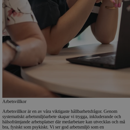
Arbetsvillkor​​​​‌ ‍ ​‍​‍‌‍ ‌ ​‍‌‍‍‌‌‍‌ ‌‍‍‌‌‍ ‍​‍​‍​ ‍‍​‍​‍‌ ​ ‌‍​‌‌‍ ‍‌‍‍‌‌ ‌​‌ ‍‌​‍ ‍‌‍‍‌‌‍ ​‍​‍​‍ ​​‍​‍‌‍‍​‌ ​‍‌‍‌‌‌‍‌‍​‍​‍​ ‍‍​‍​‍​‍ ‌ ​ ‌ ‌​‌ ‌‌‌‍‌​‌‍‍‌‌‍ ​‍ ‌‍‍‌‌‍ ‍‌ ‌​‌‍‌‌‌‍ ‍‌ ‌​​‍ ‌‍‌‌‌‍‌​‌‍‍‌‌ ‌​​‍ ‌‍ ‌‌‍ ‌‍‌​‌‍‌‌​ ‌‌ ​​‌ ​‍‌‍‌‌‌ ​ ‌‍‌‌‌‍ ‍‌ ‌​‌‍​‌‌ ‌​‌‍‍‌‌‍ ‌‍ ‍​ ‍ ‌‍‍‌‌‍‌​​ ‌​ ​‌​ ​‌​ ‌‌‌‍‌‍​ ​‌‌‍‌‌‌‍​‍​ ‌‌​‍ ‌​ ‌​​ ‌​‌‍​‌‌‍‌‍​‍ ‌​ ‌​​ ​ ​ ‌ ‌‍‌‌​‍ ‌‌‍​‍​ ​‍‌‍​‍​ ‌‍​‍ ‌‌‍‌‍‌‍​ ​ ‍‌‌‍‌​​ ​‌‌‍​‌​ ‌ ​ ‌‍​ ‍​​ ​ ‌‍​‌​ ​‌​ ‍ ‌ ‌​‌ ‍‌‌ ​​‌‍‌‌​ ‌‌‍​‌‌ ​‍‌ ‌​‌‍‍‌‌‍​ ‌‍ ​‌‍‌‌‌‌​​‌‍​‌‌‍‌ ‌‍‌‌​ ‍ ‌ ​​‌‍​‌‌ ‌​‌‍‍​​ ‌‌ ​​‌‍​‌‌‍‌ ‌‍‌‌‌​​‍‌ ‌‌‌‍‍‌‌‍ ​‌‍‌​‌‍‌‌‌ ​‍​‍‌‌​ ‌‌‌​​‍‌‌ ‌‍‍ ‌‍‌‌‌ ‍‌​‍‌‌​ ​ ‌​‌​​‍‌‌​ ​ ‌​‌​​‍‌‌​ ​‍​ ​‍​ ‌ ‌‍‌‍‌‍​‍‌‍‌​​ ‍‌​ ‌​‌‍‌‍‌‍‌​‌‍​ ​ ‌ ​ ‍‌‌‍‌​​‍‌‌​ ​‍​ ​‍​‍‌‌​ ‌‌‌​‌​​‍ ‍‌ ‌ ‌‍‌‌‌‍‌‌‌‍‍ ‌ ​ ​‍‌‌​ ‌‌‌​​‍‌‌ ‌‍‍ ‌‍‌‌‌ ‍‌​‍‌‌​ ​ ‌​‌​​‍‌‌​ ​ ‌​‌​​‍‌‌​ ​‍​ ​‍​ ‌ ‌‍‌‍‌‍‌‌​ ​​‌‍​‍‌‍‌‌​ ​​​ ​‍​ ​ ​ ​‍​ ‍‌​ ​​​‍‌‌​ ​‍​ ​‍​‍‌‌​ ‌‌‌​‌​​‍ ‍‌ ​ ‌‍​ ‌‍‍​‌‍‌‌‌‍‌​‌ ‌‌‌‍ ​‌‍‌‌​‍‌‌​ ‌‌‌​​‍‌‌ ‌‍‍ ‌‍‌‌‌ ‍‌​‍‌‌​ ​ ‌​‌​​‍‌‌​ ​ ‌​‌​​‍‌‌​ ​‍​ ​‍‌‍‌​​ ‌‍‌‍‌​​ ‌‌‌‍​ ‌‍​‍​ ‍‌​ ‍​​ ​ ‌‍​‌‌‍​‍​ ​​​‍‌‌​ ​‍​ ​‍​‍‌‌​ ‌‌‌​‌​​‍ ‍‌‍‍​‌‍‌‌‌‍​‌‌‍‌​‌‍‍‌‌‍ ‍‌‍‌ ​ ‌‍​‍‌‍​‌‌ ​ ‌‍‌‌‌‌‌‌‌ ​‍‌‍ ​​ ‌​‍‌‌​ ​‍‌​‌‍‌ ​ ‌ ‌​‌ ‌‌‌‍‌​‌‍‍‌‌‍ ​‍‌‍‌‍‍‌‌‍‌​​ ‌​ ​‌​ ​‌​ ‌‌‌‍‌‍​ ​‌‌‍‌‌‌‍​‍​ ‌‌​‍ ‌​ ‌​​ ‌​‌‍​‌‌‍‌‍​‍ ‌​ ‌​​ ​ ​ ‌ ‌‍‌‌​‍ ‌‌‍​‍​ ​‍‌‍​‍​ ‌‍​‍ ‌‌‍‌‍‌‍​ ​ ‍‌‌‍‌​​ ​‌‌‍​‌​ ‌ ​ ‌‍​ ‍​​ ​ ‌‍​‌​ ​‌​‍‌‍‌ ‌​‌ ‍‌‌ ​​‌‍‌‌​ ‌‌‍​‌‌ ​‍‌ ‌​‌‍‍‌‌‍​ ‌‍ ​‌‍‌‌‌‌​​‌‍​‌‌‍‌ ‌‍‌‌​‍‌‍‌ ​​‌‍​‌‌ ‌​‌‍‍​​ ‌‌ ​​‌‍​‌‌‍‌ ‌‍‌‌‌​​‍‌ ‌‌‌‍‍‌‌‍ ​‌‍‌​‌‍‌‌‌ ​‍​‍‌‌​ ‌‌‌​​‍‌‌ ‌‍‍ ‌‍‌‌‌ ‍‌​‍‌‌​ ​ ‌​‌​​‍‌‌​ ​ ‌​‌​​‍‌‌​ ​‍​ ​‍​ ‌ ‌‍‌‍‌‍​‍‌‍‌​​ ‍‌​ ‌​‌‍‌‍‌‍‌​‌‍​ ​ ‌ ​ ‍‌‌‍‌​​‍‌‌​ ​‍​ ​‍​‍‌‌​ ‌‌‌​‌​​‍ ‍‌ ‌ ‌‍‌‌‌‍‌‌‌‍‍ ‌ ​ ​‍‌‌​ ‌‌‌​​‍‌‌ ‌‍‍ ‌‍‌‌‌ ‍‌​‍‌‌​ ​ ‌​‌​​‍‌‌​ ​ ‌​‌​​‍‌‌​ ​‍​ ​‍​ ‌ ‌‍‌‍‌‍‌‌​ ​​‌‍​‍‌‍‌‌​ ​​​ ​‍​ ​ ​ ​‍​ ‍‌​ ​​​‍‌‌​ ​‍​ ​‍​‍‌‌​ ‌‌‌​‌​​‍ ‍‌ ​ ‌‍​ ‌‍‍​‌‍‌‌‌‍‌​‌ ‌‌‌‍ ​‌‍‌‌​‍‌‌​ ‌‌‌​​‍‌‌ ‌‍‍ ‌‍‌‌‌ ‍‌​‍‌‌​ ​ ‌​‌​​‍‌‌​ ​ ‌​‌​​‍‌‌​ ​‍​ ​‍‌‍‌​​ ‌‍‌‍‌​​ ‌‌‌‍​ ‌‍​‍​ ‍‌​ ‍​​ ​ ‌‍​‌‌‍​‍​ ​​​‍‌‌​ ​‍​ ​‍​‍‌‌​ ‌‌‌​‌​​‍ ‍‌‍‍​‌‍‌‌‌‍​‌‌‍‌​‌‍‍‌‌‍ ‍‌‍‌ ​‍‌‍‌ ​​‌‍‌‌‌ ​‍‌ ​ ‌ ​​‌‍‌‌‌‍​ ‌ ‌​‌‍‍‌‌ ‌‍‌‍‌‌​ ‌‌ ​​‌ ‌‌‌‍​‍‌‍ ​‌‍‍‌‌ ​ ‌‍‍​‌‍‌‌‌‍‌​​‍​‍‌ ‌
Arbetsvillkor är en av våra viktigaste hållbarhetsfrågor. Genom
systematiskt arbetsmiljöarbete skapar vi trygga, inkluderande och
hälsofrämjande arbetsplatser där medarbetare kan utvecklas och må
bra, fysiskt som psykiskt. Vi ser god arbetsmiljö som en