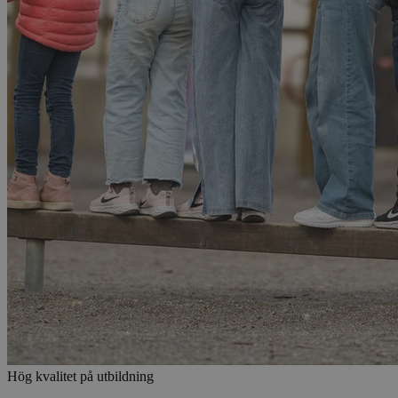
Hög kvalitet på utbildning​​​​‌ ‍ ​‍​‍‌‍ ‌ ​‍‌‍‍‌‌‍‌ ‌‍‍‌‌‍ ‍​‍​‍​ ‍‍​‍​‍‌ ​ ‌‍​‌‌‍ ‍‌‍‍‌‌ ‌​‌ ‍‌​‍ ‍‌‍‍‌‌‍ ​‍​‍​‍ ​​‍​‍‌‍‍​‌ ​‍‌‍‌‌‌‍‌‍​‍​‍​ ‍‍​‍​‍​‍ ‌ ​ ‌ ‌​‌ ‌‌‌‍‌​‌‍‍‌‌‍ ​‍ ‌‍‍‌‌‍ ‍‌ ‌​‌‍‌‌‌‍ ‍‌ ‌​​‍ ‌‍‌‌‌‍‌​‌‍‍‌‌ ‌​​‍ ‌‍ ‌‌‍ ‌‍‌​‌‍‌‌​ ‌‌ ​​‌ ​‍‌‍‌‌‌ ​ ‌‍‌‌‌‍ ‍‌ ‌​‌‍​‌‌ ‌​‌‍‍‌‌‍ ‌‍ ‍​ ‍ ‌‍‍‌‌‍‌​​ ‌​ ​‌​ ​‌​ ‌‌‌‍‌‍​ ​‌‌‍‌‌‌‍​‍​ ‌‌​‍ ‌​ ‌​​ ‌​‌‍​‌‌‍‌‍​‍ ‌​ ‌​​ ​ ​ ‌ ‌‍‌‌​‍ ‌‌‍​‍​ ​‍‌‍​‍​ ‌‍​‍ ‌‌‍‌‍‌‍​ ​ ‍‌‌‍‌​​ ​‌‌‍​‌​ ‌ ​ ‌‍​ ‍​​ ​ ‌‍​‌​ ​‌​ ‍ ‌ ‌​‌ ‍‌‌ ​​‌‍‌‌​ ‌‌‍​‌‌ ​‍‌ ‌​‌‍‍‌‌‍​ ‌‍ ​‌‍‌‌‌‌​​‌‍​‌‌‍‌ ‌‍‌‌​ ‍ ‌ ​​‌‍​‌‌ ‌​‌‍‍​​ ‌‌ ​​‌‍​‌‌‍‌ ‌‍‌‌‌​​‍‌ ‌‌‌‍‍‌‌‍ ​‌‍‌​‌‍‌‌‌ ​‍​‍‌‌​ ‌‌‌​​‍‌‌ ‌‍‍ ‌‍‌‌‌ ‍‌​‍‌‌​ ​ ‌​‌​​‍‌‌​ ​ ‌​‌​​‍‌‌​ ​‍​ ​‍​ ‌ ‌‍‌‍‌‍​‍‌‍‌​​ ‍‌​ ‌​‌‍‌‍‌‍‌​‌‍​ ​ ‌ ​ ‍‌‌‍‌​​‍‌‌​ ​‍​ ​‍​‍‌‌​ ‌‌‌​‌​​‍ ‍‌ ‌ ‌‍‌‌‌‍‌‌‌‍‍ ‌ ​ ​‍‌‌​ ‌‌‌​​‍‌‌ ‌‍‍ ‌‍‌‌‌ ‍‌​‍‌‌​ ​ ‌​‌​​‍‌‌​ ​ ‌​‌​​‍‌‌​ ​‍​ ​‍​ ‌ ‌‍‌‍‌‍‌‌​ ​​‌‍​‍‌‍‌‌​ ​​​ ​‍​ ​ ​ ​‍​ ‍‌​ ​​​‍‌‌​ ​‍​ ​‍​‍‌‌​ ‌‌‌​‌​​‍ ‍‌ ​ ‌‍​ ‌‍‍​‌‍‌‌‌‍‌​‌ ‌‌‌‍ ​‌‍‌‌​‍‌‌​ ‌‌‌​​‍‌‌ ‌‍‍ ‌‍‌‌‌ ‍‌​‍‌‌​ ​ ‌​‌​​‍‌‌​ ​ ‌​‌​​‍‌‌​ ​‍​ ​‍​ ‍​​ ‌​‌‍​ ​ ‌‌​ ‌‍​ ‍​​ ‍​​ ​‍​ ​‍‌‍‌‍​ ‌‌​ ‌‌​‍‌‌​ ​‍​ ​‍​‍‌‌​ ‌‌‌​‌​​‍ ‍‌‍‍​‌‍‌‌‌‍​‌‌‍‌​‌‍‍‌‌‍ ‍‌‍‌ ​ ‌‍​‍‌‍​‌‌ ​ ‌‍‌‌‌‌‌‌‌ ​‍‌‍ ​​ ‌​‍‌‌​ ​‍‌​‌‍‌ ​ ‌ ‌​‌ ‌‌‌‍‌​‌‍‍‌‌‍ ​‍‌‍‌‍‍‌‌‍‌​​ ‌​ ​‌​ ​‌​ ‌‌‌‍‌‍​ ​‌‌‍‌‌‌‍​‍​ ‌‌​‍ ‌​ ‌​​ ‌​‌‍​‌‌‍‌‍​‍ ‌​ ‌​​ ​ ​ ‌ ‌‍‌‌​‍ ‌‌‍​‍​ ​‍‌‍​‍​ ‌‍​‍ ‌‌‍‌‍‌‍​ ​ ‍‌‌‍‌​​ ​‌‌‍​‌​ ‌ ​ ‌‍​ ‍​​ ​ ‌‍​‌​ ​‌​‍‌‍‌ ‌​‌ ‍‌‌ ​​‌‍‌‌​ ‌‌‍​‌‌ ​‍‌ ‌​‌‍‍‌‌‍​ ‌‍ ​‌‍‌‌‌‌​​‌‍​‌‌‍‌ ‌‍‌‌​‍‌‍‌ ​​‌‍​‌‌ ‌​‌‍‍​​ ‌‌ ​​‌‍​‌‌‍‌ ‌‍‌‌‌​​‍‌ ‌‌‌‍‍‌‌‍ ​‌‍‌​‌‍‌‌‌ ​‍​‍‌‌​ ‌‌‌​​‍‌‌ ‌‍‍ ‌‍‌‌‌ ‍‌​‍‌‌​ ​ ‌​‌​​‍‌‌​ ​ ‌​‌​​‍‌‌​ ​‍​ ​‍​ ‌ ‌‍‌‍‌‍​‍‌‍‌​​ ‍‌​ ‌​‌‍‌‍‌‍‌​‌‍​ ​ ‌ ​ ‍‌‌‍‌​​‍‌‌​ ​‍​ ​‍​‍‌‌​ ‌‌‌​‌​​‍ ‍‌ ‌ ‌‍‌‌‌‍‌‌‌‍‍ ‌ ​ ​‍‌‌​ ‌‌‌​​‍‌‌ ‌‍‍ ‌‍‌‌‌ ‍‌​‍‌‌​ ​ ‌​‌​​‍‌‌​ ​ ‌​‌​​‍‌‌​ ​‍​ ​‍​ ‌ ‌‍‌‍‌‍‌‌​ ​​‌‍​‍‌‍‌‌​ ​​​ ​‍​ ​ ​ ​‍​ ‍‌​ ​​​‍‌‌​ ​‍​ ​‍​‍‌‌​ ‌‌‌​‌​​‍ ‍‌ ​ ‌‍​ ‌‍‍​‌‍‌‌‌‍‌​‌ ‌‌‌‍ ​‌‍‌‌​‍‌‌​ ‌‌‌​​‍‌‌ ‌‍‍ ‌‍‌‌‌ ‍‌​‍‌‌​ ​ ‌​‌​​‍‌‌​ ​ ‌​‌​​‍‌‌​ ​‍​ ​‍​ ‍​​ ‌​‌‍​ ​ ‌‌​ ‌‍​ ‍​​ ‍​​ ​‍​ ​‍‌‍‌‍​ ‌‌​ ‌‌​‍‌‌​ ​‍​ ​‍​‍‌‌​ ‌‌‌​‌​​‍ ‍‌‍‍​‌‍‌‌‌‍​‌‌‍‌​‌‍‍‌‌‍ ‍‌‍‌ ​‍‌‍‌ ​​‌‍‌‌‌ ​‍‌ ​ ‌ ​​‌‍‌‌‌‍​ ‌ ‌​‌‍‍‌‌ ‌‍‌‍‌‌​ ‌‌ ​​‌ ‌‌‌‍​‍‌‍ ​‌‍‍‌‌ ​ ‌‍‍​‌‍‌‌‌‍‌​​‍​‍‌ ‌