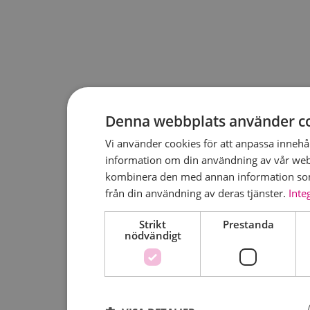
Denna webbplats använder c
Vi använder cookies för att anpassa innehåll
information om din användning av vår web
kombinera den med annan information som 
från din användning av deras tjänster.
Inte
Strikt
Prestanda
nödvändigt