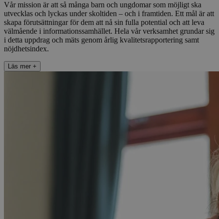
Vår mission är att så många barn och ungdomar som möjligt ska
utvecklas och lyckas under skoltiden – och i framtiden. Ett mål är att
skapa förutsättningar för dem att nå sin fulla potential och att leva
välmående i informationssamhället. Hela vår verksamhet grundar sig
i detta uppdrag och mäts genom årlig kvalitetsrapportering samt
nöjdhetsindex.​​​​‌ ‍ ​‍​‍‌‍ ‌ ​‍‌‍‍‌‌‍‌ ‌‍‍‌‌‍ ‍​‍​‍​ ‍‍​‍​‍‌ ​ ‌‍​‌‌‍ ‍‌‍‍‌‌ ‌​‌ ‍‌​‍ ‍‌‍‍‌‌‍ ​‍​‍​‍ ​​‍​‍‌‍‍​‌ ​‍‌‍‌‌‌‍‌‍​‍​‍​ ‍‍​‍​‍​‍ ‌ ​ ‌ ‌​‌ ‌‌‌‍‌​‌‍‍‌‌‍ ​‍ ‌‍‍‌‌‍ ‍‌ ‌​‌‍‌‌‌‍ ‍‌ ‌​​‍ ‌‍‌‌‌‍‌​‌‍‍‌‌ ‌​​‍ ‌‍ ‌‌‍ ‌‍‌​‌‍‌‌​ ‌‌ ​​‌ ​‍‌‍‌‌‌ ​ ‌‍‌‌‌‍ ‍‌ ‌​‌‍​‌‌ ‌​‌‍‍‌‌‍ ‌‍ ‍​ ‍ ‌‍‍‌‌‍‌​​ ‌​ ​‌​ ​‌​ ‌‌‌‍‌‍​ ​‌‌‍‌‌‌‍​‍​ ‌‌​‍ ‌​ ‌​​ ‌​‌‍​‌‌‍‌‍​‍ ‌​ ‌​​ ​ ​ ‌ ‌‍‌‌​‍ ‌‌‍​‍​ ​‍‌‍​‍​ ‌‍​‍ ‌‌‍‌‍‌‍​ ​ ‍‌‌‍‌​​ ​‌‌‍​‌​ ‌ ​ ‌‍​ ‍​​ ​ ‌‍​‌​ ​‌​ ‍ ‌ ‌​‌ ‍‌‌ ​​‌‍‌‌​ ‌‌‍​‌‌ ​‍‌ ‌​‌‍‍‌‌‍​ ‌‍ ​‌‍‌‌‌‌​​‌‍​‌‌‍‌ ‌‍‌‌​ ‍ ‌ ​​‌‍​‌‌ ‌​‌‍‍​​ ‌‌ ​​‌‍​‌‌‍‌ ‌‍‌‌‌​​‍‌ ‌‌‌‍‍‌‌‍ ​‌‍‌​‌‍‌‌‌ ​‍​‍‌‌​ ‌‌‌​​‍‌‌ ‌‍‍ ‌‍‌‌‌ ‍‌​‍‌‌​ ​ ‌​‌​​‍‌‌​ ​ ‌​‌​​‍‌‌​ ​‍​ ​‍​ ‌ ‌‍‌‍‌‍​‍‌‍‌​​ ‍‌​ ‌​‌‍‌‍‌‍‌​‌‍​ ​ ‌ ​ ‍‌‌‍‌​​‍‌‌​ ​‍​ ​‍​‍‌‌​ ‌‌‌​‌​​‍ ‍‌ ‌ ‌‍‌‌‌‍‌‌‌‍‍ ‌ ​ ​‍‌‌​ ‌‌‌​​‍‌‌ ‌‍‍ ‌‍‌‌‌ ‍‌​‍‌‌​ ​ ‌​‌​​‍‌‌​ ​ ‌​‌​​‍‌‌​ ​‍​ ​‍​ ‌ ‌‍‌‍‌‍‌‌​ ​​‌‍​‍‌‍‌‌​ ​​​ ​‍​ ​ ​ ​‍​ ‍‌​ ​​​‍‌‌​ ​‍​ ​‍​‍‌‌​ ‌‌‌​‌​​‍ ‍‌ ​ ‌‍​ ‌‍‍​‌‍‌‌‌‍‌​‌ ‌‌‌‍ ​‌‍‌‌​‍‌‌​ ‌‌‌​​‍‌‌ ‌‍‍ ‌‍‌‌‌ ‍‌​‍‌‌​ ​ ‌​‌​​‍‌‌​ ​ ‌​‌​​‍‌‌​ ​‍​ ​‍​ ‍​​ ‌​‌‍​ ​ ‌‌​ ‌‍​ ‍​​ ‍​​ ​‍​ ​‍‌‍‌‍​ ‌‌​ ‌‌​‍‌‌​ ​‍​ ​‍​‍‌‌​ ‌‌‌​‌​​‍ ‍‌ ‌​‌‍‌‌‌ ‍​‌ ‌​​ ‌‍​‍‌‍​‌‌ ​ ‌‍‌‌‌‌‌‌‌ ​‍‌‍ ​​ ‌​‍‌‌​ ​‍‌​‌‍‌ ​ ‌ ‌​‌ ‌‌‌‍‌​‌‍‍‌‌‍ ​‍‌‍‌‍‍‌‌‍‌​​ ‌​ ​‌​ ​‌​ ‌‌‌‍‌‍​ ​‌‌‍‌‌‌‍​‍​ ‌‌​‍ ‌​ ‌​​ ‌​‌‍​‌‌‍‌‍​‍ ‌​ ‌​​ ​ ​ ‌ ‌‍‌‌​‍ ‌‌‍​‍​ ​‍‌‍​‍​ ‌‍​‍ ‌‌‍‌‍‌‍​ ​ ‍‌‌‍‌​​ ​‌‌‍​‌​ ‌ ​ ‌‍​ ‍​​ ​ ‌‍​‌​ ​‌​‍‌‍‌ ‌​‌ ‍‌‌ ​​‌‍‌‌​ ‌‌‍​‌‌ ​‍‌ ‌​‌‍‍‌‌‍​ ‌‍ ​‌‍‌‌‌‌​​‌‍​‌‌‍‌ ‌‍‌‌​‍‌‍‌ ​​‌‍​‌‌ ‌​‌‍‍​​ ‌‌ ​​‌‍​‌‌‍‌ ‌‍‌‌‌​​‍‌ ‌‌‌‍‍‌‌‍ ​‌‍‌​‌‍‌‌‌ ​‍​‍‌‌​ ‌‌‌​​‍‌‌ ‌‍‍ ‌‍‌‌‌ ‍‌​‍‌‌​ ​ ‌​‌​​‍‌‌​ ​ ‌​‌​​‍‌‌​ ​‍​ ​‍​ ‌ ‌‍‌‍‌‍​‍‌‍‌​​ ‍‌​ ‌​‌‍‌‍‌‍‌​‌‍​ ​ ‌ ​ ‍‌‌‍‌​​‍‌‌​ ​‍​ ​‍​‍‌‌​ ‌‌‌​‌​​‍ ‍‌ ‌ ‌‍‌‌‌‍‌‌‌‍‍ ‌ ​ ​‍‌‌​ ‌‌‌​​‍‌‌ ‌‍‍ ‌‍‌‌‌ ‍‌​‍‌‌​ ​ ‌​‌​​‍‌‌​ ​ ‌​‌​​‍‌‌​ ​‍​ ​‍​ ‌ ‌‍‌‍‌‍‌‌​ ​​‌‍​‍‌‍‌‌​ ​​​ ​‍​ ​ ​ ​‍​ ‍‌​ ​​​‍‌‌​ ​‍​ ​‍​‍‌‌​ ‌‌‌​‌​​‍ ‍‌ ​ ‌‍​ ‌‍‍​‌‍‌‌‌‍‌​‌ ‌‌‌‍ ​‌‍‌‌​‍‌‌​ ‌‌‌​​‍‌‌ ‌‍‍ ‌‍‌‌‌ ‍‌​‍‌‌​ ​ ‌​‌​​‍‌‌​ ​ ‌​‌​​‍‌‌​ ​‍​ ​‍​ ‍​​ ‌​‌‍​ ​ ‌‌​ ‌‍​ ‍​​ ‍​​ ​‍​ ​‍‌‍‌‍​ ‌‌​ ‌‌​‍‌‌​ ​‍​ ​‍​‍‌‌​ ‌‌‌​‌​​‍ ‍‌ ‌​‌‍‌‌‌ ‍​‌ ‌​​‍‌‍‌ ​​‌‍‌‌‌ ​‍‌ ​ ‌ ​​‌‍‌‌‌‍​ ‌ ‌​‌‍‍‌‌ ‌‍‌‍‌‌​ ‌‌ ​​‌ ‌‌‌‍​‍‌‍ ​‌‍‍‌‌ ​ ‌‍‍​‌‍‌‌‌‍‌​​‍​‍‌ ‌
Läs mer
+