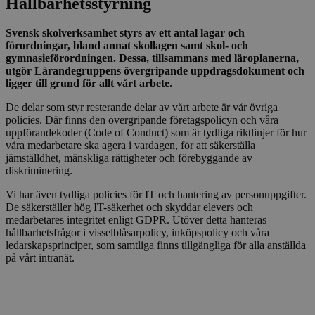
Hållbarhetsstyrning​​​​‌ ‍ ​‍​‍‌‍ ‌ ​‍‌‍‍‌‌‍‌ ‌‍‍‌‌‍ ‍​‍​‍​ ‍‍​‍​‍‌ ​ ‌‍​‌‌‍ ‍‌‍‍‌‌ ‌​‌ ‍‌​‍ ‍‌‍‍‌‌‍ ​‍​‍​‍ ​​‍​‍‌‍‍​‌ ​‍‌‍‌‌‌‍‌‍​‍​‍​ ‍‍​‍​‍​‍ ‌ ​ ‌ ‌​‌ ‌‌‌‍‌​‌‍‍‌‌‍ ​‍ ‌‍‍‌‌‍ ‍‌ ‌​‌‍‌‌‌‍ ‍‌ ‌​​‍ ‌‍‌‌‌‍‌​‌‍‍‌‌ ‌​​‍ ‌‍ ‌‌‍ ‌‍‌​‌‍‌‌​ ‌‌ ​​‌ ​‍‌‍‌‌‌ ​ ‌‍‌‌‌‍ ‍‌ ‌​‌‍​‌‌ ‌​‌‍‍‌‌‍ ‌‍ ‍​ ‍ ‌‍‍‌‌‍‌​​ ‌​ ​‌​ ​‌​ ‌‌‌‍‌‍​ ​‌‌‍‌‌‌‍​‍​ ‌‌​‍ ‌​ ‌​​ ‌​‌‍​‌‌‍‌‍​‍ ‌​ ‌​​ ​ ​ ‌ ‌‍‌‌​‍ ‌‌‍​‍​ ​‍‌‍​‍​ ‌‍​‍ ‌‌‍‌‍‌‍​ ​ ‍‌‌‍‌​​ ​‌‌‍​‌​ ‌ ​ ‌‍​ ‍​​ ​ ‌‍​‌​ ​‌​ ‍ ‌ ‌​‌ ‍‌‌ ​​‌‍‌‌​ ‌‌‍​‌‌ ​‍‌ ‌​‌‍‍‌‌‍​ ‌‍ ​‌‍‌‌‌‌​​‌‍​‌‌‍‌ ‌‍‌‌​ ‍ ‌ ​​‌‍​‌‌ ‌​‌‍‍​​ ‌‌ ​​‌‍​‌‌‍‌ ‌‍‌‌‌​​‍‌ ‌‌‌‍‍‌‌‍ ​‌‍‌​‌‍‌‌‌ ​‍​‍‌‌​ ‌‌‌​​‍‌‌ ‌‍‍ ‌‍‌‌‌ ‍‌​‍‌‌​ ​ ‌​‌​​‍‌‌​ ​ ‌​‌​​‍‌‌​ ​‍​ ​‍​ ‌‍​ ​‍​ ​‌​ ‍​​ ‌‍​ ​‍​ ‌‍‌‍‌‍​ ​ ​ ​‌​ ​ ​ ​‌​‍‌‌​ ​‍​ ​‍​‍‌‌​ ‌‌‌​‌​​‍ ‍‌‍​ ‌‍ ‌‍ ‍‌ ‌​‌‍‌‌‌‍ ‍‌ ‌​​‍‌‌​ ‌‌‌​​‍‌‌ ‌‍‍ ‌‍‌‌‌ ‍‌​‍‌‌​ ​ ‌​‌​​‍‌‌​ ​ ‌​‌​​‍‌‌​ ​‍​ ​‍‌‍‌​‌‍‌‍‌‍​ ‌‍‌‌​ ‌ ​ ​​​ ‌‌​ ‍​​ ​​‌‍​ ‌‍‌‍​ ​ ​‍‌‌​ ​‍​ ​‍​‍‌‌​ ‌‌‌​‌​​‍ ‍‌‍​ ‌‍‍​‌‍‍‌‌‍ ​‌‍‌​‌ ​‍‌‍‌‌‌‍ ‍​‍‌‌​ ‌‌‌​​‍‌‌ ‌‍‍ ‌‍‌‌‌ ‍‌​‍‌‌​ ​ ‌​‌​​‍‌‌​ ​ ‌​‌​​‍‌‌​ ​‍​ ​‍‌‍‌‌​ ‌‌​ ‍​​ ​‍‌‍​‌​ ​ ​ ​‌​ ‍​‌‍‌‍‌‍​ ‌‍​ ​ ​‍​‍‌‌​ ​‍​ ​‍​‍‌‌​ ‌‌‌​‌​​‍ ‍‌ ‌​‌‍‌‌‌ ‍​‌ ‌​​ ‌‍​‍‌‍​‌‌ ​ ‌‍‌‌‌‌‌‌‌ ​‍‌‍ ​​ ‌​‍‌‌​ ​‍‌​‌‍‌ ​ ‌ ‌​‌ ‌‌‌‍‌​‌‍‍‌‌‍ ​‍‌‍‌‍‍‌‌‍‌​​ ‌​ ​‌​ ​‌​ ‌‌‌‍‌‍​ ​‌‌‍‌‌‌‍​‍​ ‌‌​‍ ‌​ ‌​​ ‌​‌‍​‌‌‍‌‍​‍ ‌​ ‌​​ ​ ​ ‌ ‌‍‌‌​‍ ‌‌‍​‍​ ​‍‌‍​‍​ ‌‍​‍ ‌‌‍‌‍‌‍​ ​ ‍‌‌‍‌​​ ​‌‌‍​‌​ ‌ ​ ‌‍​ ‍​​ ​ ‌‍​‌​ ​‌​‍‌‍‌ ‌​‌ ‍‌‌ ​​‌‍‌‌​ ‌‌‍​‌‌ ​‍‌ ‌​‌‍‍‌‌‍​ ‌‍ ​‌‍‌‌‌‌​​‌‍​‌‌‍‌ ‌‍‌‌​‍‌‍‌ ​​‌‍​‌‌ ‌​‌‍‍​​ ‌‌ ​​‌‍​‌‌‍‌ ‌‍‌‌‌​​‍‌ ‌‌‌‍‍‌‌‍ ​‌‍‌​‌‍‌‌‌ ​‍​‍‌‌​ ‌‌‌​​‍‌‌ ‌‍‍ ‌‍‌‌‌ ‍‌​‍‌‌​ ​ ‌​‌​​‍‌‌​ ​ ‌​‌​​‍‌‌​ ​‍​ ​‍​ ‌‍​ ​‍​ ​‌​ ‍​​ ‌‍​ ​‍​ ‌‍‌‍‌‍​ ​ ​ ​‌​ ​ ​ ​‌​‍‌‌​ ​‍​ ​‍​‍‌‌​ ‌‌‌​‌​​‍ ‍‌‍​ ‌‍ ‌‍ ‍‌ ‌​‌‍‌‌‌‍ ‍‌ ‌​​‍‌‌​ ‌‌‌​​‍‌‌ ‌‍‍ ‌‍‌‌‌ ‍‌​‍‌‌​ ​ ‌​‌​​‍‌‌​ ​ ‌​‌​​‍‌‌​ ​‍​ ​‍‌‍‌​‌‍‌‍‌‍​ ‌‍‌‌​ ‌ ​ ​​​ ‌‌​ ‍​​ ​​‌‍​ ‌‍‌‍​ ​ ​‍‌‌​ ​‍​ ​‍​‍‌‌​ ‌‌‌​‌​​‍ ‍‌‍​ ‌‍‍​‌‍‍‌‌‍ ​‌‍‌​‌ ​‍‌‍‌‌‌‍ ‍​‍‌‌​ ‌‌‌​​‍‌‌ ‌‍‍ ‌‍‌‌‌ ‍‌​‍‌‌​ ​ ‌​‌​​‍‌‌​ ​ ‌​‌​​‍‌‌​ ​‍​ ​‍‌‍‌‌​ ‌‌​ ‍​​ ​‍‌‍​‌​ ​ ​ ​‌​ ‍​‌‍‌‍‌‍​ ‌‍​ ​ ​‍​‍‌‌​ ​‍​ ​‍​‍‌‌​ ‌‌‌​‌​​‍ ‍‌ ‌​‌‍‌‌‌ ‍​‌ ‌​​‍‌‍‌ ​​‌‍‌‌‌ ​‍‌ ​ ‌ ​​‌‍‌‌‌‍​ ‌ ‌​‌‍‍‌‌ ‌‍‌‍‌‌​ ‌‌ ​​‌ ‌‌‌‍​‍‌‍ ​‌‍‍‌‌ ​ ‌‍‍​‌‍‌‌‌‍‌​​‍​‍‌ ‌
Svensk skolverksamhet styrs av ett antal lagar och
förordningar, bland annat skollagen samt skol- och
gymnasieförordningen. Dessa, tillsammans med läroplanerna,
utgör Lärandegruppens övergripande uppdragsdokument och
ligger till grund för allt vårt arbete.​​​​‌ ‍ ​‍​‍‌‍ ‌ ​‍‌‍‍‌‌‍‌ ‌‍‍‌‌‍ ‍​‍​‍​ ‍‍​‍​‍‌ ​ ‌‍​‌‌‍ ‍‌‍‍‌‌ ‌​‌ ‍‌​‍ ‍‌‍‍‌‌‍ ​‍​‍​‍ ​​‍​‍‌‍‍​‌ ​‍‌‍‌‌‌‍‌‍​‍​‍​ ‍‍​‍​‍​‍ ‌ ​ ‌ ‌​‌ ‌‌‌‍‌​‌‍‍‌‌‍ ​‍ ‌‍‍‌‌‍ ‍‌ ‌​‌‍‌‌‌‍ ‍‌ ‌​​‍ ‌‍‌‌‌‍‌​‌‍‍‌‌ ‌​​‍ ‌‍ ‌‌‍ ‌‍‌​‌‍‌‌​ ‌‌ ​​‌ ​‍‌‍‌‌‌ ​ ‌‍‌‌‌‍ ‍‌ ‌​‌‍​‌‌ ‌​‌‍‍‌‌‍ ‌‍ ‍​ ‍ ‌‍‍‌‌‍‌​​ ‌​ ​‌​ ​‌​ ‌‌‌‍‌‍​ ​‌‌‍‌‌‌‍​‍​ ‌‌​‍ ‌​ ‌​​ ‌​‌‍​‌‌‍‌‍​‍ ‌​ ‌​​ ​ ​ ‌ ‌‍‌‌​‍ ‌‌‍​‍​ ​‍‌‍​‍​ ‌‍​‍ ‌‌‍‌‍‌‍​ ​ ‍‌‌‍‌​​ ​‌‌‍​‌​ ‌ ​ ‌‍​ ‍​​ ​ ‌‍​‌​ ​‌​ ‍ ‌ ‌​‌ ‍‌‌ ​​‌‍‌‌​ ‌‌‍​‌‌ ​‍‌ ‌​‌‍‍‌‌‍​ ‌‍ ​‌‍‌‌‌‌​​‌‍​‌‌‍‌ ‌‍‌‌​ ‍ ‌ ​​‌‍​‌‌ ‌​‌‍‍​​ ‌‌ ​​‌‍​‌‌‍‌ ‌‍‌‌‌​​‍‌ ‌‌‌‍‍‌‌‍ ​‌‍‌​‌‍‌‌‌ ​‍​‍‌‌​ ‌‌‌​​‍‌‌ ‌‍‍ ‌‍‌‌‌ ‍‌​‍‌‌​ ​ ‌​‌​​‍‌‌​ ​ ‌​‌​​‍‌‌​ ​‍​ ​‍​ ‌‍​ ​‍​ ​‌​ ‍​​ ‌‍​ ​‍​ ‌‍‌‍‌‍​ ​ ​ ​‌​ ​ ​ ​‌​‍‌‌​ ​‍​ ​‍​‍‌‌​ ‌‌‌​‌​​‍ ‍‌‍​ ‌‍ ‌‍ ‍‌ ‌​‌‍‌‌‌‍ ‍‌ ‌​​‍‌‌​ ‌‌‌​​‍‌‌ ‌‍‍ ‌‍‌‌‌ ‍‌​‍‌‌​ ​ ‌​‌​​‍‌‌​ ​ ‌​‌​​‍‌‌​ ​‍​ ​‍‌‍‌‌​ ‌‌​ ‍‌​ ‌‌‌‍‌‍‌‍​ ​ ‌​​ ​ ‌‍​‍‌‍​ ​ ​‌​ ‌​​‍‌‌​ ​‍​ ​‍​‍‌‌​ ‌‌‌​‌​​‍ ‍‌‍​ ‌‍‍​‌‍‍‌‌‍ ​‌‍‌​‌ ​‍‌‍‌‌‌‍ ‍​‍‌‌​ ‌‌‌​​‍‌‌ ‌‍‍ ‌‍‌‌‌ ‍‌​‍‌‌​ ​ ‌​‌​​‍‌‌​ ​ ‌​‌​​‍‌‌​ ​‍​ ​‍​ ​ ​ ​‌​ ‍‌​ ​‍​ ‌​‌‍​‍​ ‌ ​ ‌‍‌‍​‌​ ‍​‌‍​‍‌‍​ ​‍‌‌​ ​‍​ ​‍​‍‌‌​ ‌‌‌​‌​​‍ ‍‌ ‌​‌‍‌‌‌ ‍​‌ ‌​​ ‌‍​‍‌‍​‌‌ ​ ‌‍‌‌‌‌‌‌‌ ​‍‌‍ ​​ ‌​‍‌‌​ ​‍‌​‌‍‌ ​ ‌ ‌​‌ ‌‌‌‍‌​‌‍‍‌‌‍ ​‍‌‍‌‍‍‌‌‍‌​​ ‌​ ​‌​ ​‌​ ‌‌‌‍‌‍​ ​‌‌‍‌‌‌‍​‍​ ‌‌​‍ ‌​ ‌​​ ‌​‌‍​‌‌‍‌‍​‍ ‌​ ‌​​ ​ ​ ‌ ‌‍‌‌​‍ ‌‌‍​‍​ ​‍‌‍​‍​ ‌‍​‍ ‌‌‍‌‍‌‍​ ​ ‍‌‌‍‌​​ ​‌‌‍​‌​ ‌ ​ ‌‍​ ‍​​ ​ ‌‍​‌​ ​‌​‍‌‍‌ ‌​‌ ‍‌‌ ​​‌‍‌‌​ ‌‌‍​‌‌ ​‍‌ ‌​‌‍‍‌‌‍​ ‌‍ ​‌‍‌‌‌‌​​‌‍​‌‌‍‌ ‌‍‌‌​‍‌‍‌ ​​‌‍​‌‌ ‌​‌‍‍​​ ‌‌ ​​‌‍​‌‌‍‌ ‌‍‌‌‌​​‍‌ ‌‌‌‍‍‌‌‍ ​‌‍‌​‌‍‌‌‌ ​‍​‍‌‌​ ‌‌‌​​‍‌‌ ‌‍‍ ‌‍‌‌‌ ‍‌​‍‌‌​ ​ ‌​‌​​‍‌‌​ ​ ‌​‌​​‍‌‌​ ​‍​ ​‍​ ‌‍​ ​‍​ ​‌​ ‍​​ ‌‍​ ​‍​ ‌‍‌‍‌‍​ ​ ​ ​‌​ ​ ​ ​‌​‍‌‌​ ​‍​ ​‍​‍‌‌​ ‌‌‌​‌​​‍ ‍‌‍​ ‌‍ ‌‍ ‍‌ ‌​‌‍‌‌‌‍ ‍‌ ‌​​‍‌‌​ ‌‌‌​​‍‌‌ ‌‍‍ ‌‍‌‌‌ ‍‌​‍‌‌​ ​ ‌​‌​​‍‌‌​ ​ ‌​‌​​‍‌‌​ ​‍​ ​‍‌‍‌‌​ ‌‌​ ‍‌​ ‌‌‌‍‌‍‌‍​ ​ ‌​​ ​ ‌‍​‍‌‍​ ​ ​‌​ ‌​​‍‌‌​ ​‍​ ​‍​‍‌‌​ ‌‌‌​‌​​‍ ‍‌‍​ ‌‍‍​‌‍‍‌‌‍ ​‌‍‌​‌ ​‍‌‍‌‌‌‍ ‍​‍‌‌​ ‌‌‌​​‍‌‌ ‌‍‍ ‌‍‌‌‌ ‍‌​‍‌‌​ ​ ‌​‌​​‍‌‌​ ​ ‌​‌​​‍‌‌​ ​‍​ ​‍​ ​ ​ ​‌​ ‍‌​ ​‍​ ‌​‌‍​‍​ ‌ ​ ‌‍‌‍​‌​ ‍​‌‍​‍‌‍​ ​‍‌‌​ ​‍​ ​‍​‍‌‌​ ‌‌‌​‌​​‍ ‍‌ ‌​‌‍‌‌‌ ‍​‌ ‌​​‍‌‍‌ ​​‌‍‌‌‌ ​‍‌ ​ ‌ ​​‌‍‌‌‌‍​ ‌ ‌​‌‍‍‌‌ ‌‍‌‍‌‌​ ‌‌ ​​‌ ‌‌‌‍​‍‌‍ ​‌‍‍‌‌ ​ ‌‍‍​‌‍‌‌‌‍‌​​‍​‍‌ ‌
De delar som styr resterande delar av vårt arbete är vår övriga
policies. Där finns den övergripande företagspolicyn och våra
uppförandekoder (Code of Conduct) som är tydliga riktlinjer för hur
våra medarbetare ska agera i vardagen, för att säkerställa
jämställdhet, mänskliga rättigheter och förebyggande av
diskriminering. ​​​​‌ ‍ ​‍​‍‌‍ ‌ ​‍‌‍‍‌‌‍‌ ‌‍‍‌‌‍ ‍​‍​‍​ ‍‍​‍​‍‌ ​ ‌‍​‌‌‍ ‍‌‍‍‌‌ ‌​‌ ‍‌​‍ ‍‌‍‍‌‌‍ ​‍​‍​‍ ​​‍​‍‌‍‍​‌ ​‍‌‍‌‌‌‍‌‍​‍​‍​ ‍‍​‍​‍​‍ ‌ ​ ‌ ‌​‌ ‌‌‌‍‌​‌‍‍‌‌‍ ​‍ ‌‍‍‌‌‍ ‍‌ ‌​‌‍‌‌‌‍ ‍‌ ‌​​‍ ‌‍‌‌‌‍‌​‌‍‍‌‌ ‌​​‍ ‌‍ ‌‌‍ ‌‍‌​‌‍‌‌​ ‌‌ ​​‌ ​‍‌‍‌‌‌ ​ ‌‍‌‌‌‍ ‍‌ ‌​‌‍​‌‌ ‌​‌‍‍‌‌‍ ‌‍ ‍​ ‍ ‌‍‍‌‌‍‌​​ ‌​ ​‌​ ​‌​ ‌‌‌‍‌‍​ ​‌‌‍‌‌‌‍​‍​ ‌‌​‍ ‌​ ‌​​ ‌​‌‍​‌‌‍‌‍​‍ ‌​ ‌​​ ​ ​ ‌ ‌‍‌‌​‍ ‌‌‍​‍​ ​‍‌‍​‍​ ‌‍​‍ ‌‌‍‌‍‌‍​ ​ ‍‌‌‍‌​​ ​‌‌‍​‌​ ‌ ​ ‌‍​ ‍​​ ​ ‌‍​‌​ ​‌​ ‍ ‌ ‌​‌ ‍‌‌ ​​‌‍‌‌​ ‌‌‍​‌‌ ​‍‌ ‌​‌‍‍‌‌‍​ ‌‍ ​‌‍‌‌‌‌​​‌‍​‌‌‍‌ ‌‍‌‌​ ‍ ‌ ​​‌‍​‌‌ ‌​‌‍‍​​ ‌‌ ​​‌‍​‌‌‍‌ ‌‍‌‌‌​​‍‌ ‌‌‌‍‍‌‌‍ ​‌‍‌​‌‍‌‌‌ ​‍​‍‌‌​ ‌‌‌​​‍‌‌ ‌‍‍ ‌‍‌‌‌ ‍‌​‍‌‌​ ​ ‌​‌​​‍‌‌​ ​ ‌​‌​​‍‌‌​ ​‍​ ​‍​ ‌‍​ ​‍​ ​‌​ ‍​​ ‌‍​ ​‍​ ‌‍‌‍‌‍​ ​ ​ ​‌​ ​ ​ ​‌​‍‌‌​ ​‍​ ​‍​‍‌‌​ ‌‌‌​‌​​‍ ‍‌‍​ ‌‍ ‌‍ ‍‌ ‌​‌‍‌‌‌‍ ‍‌ ‌​​‍‌‌​ ‌‌‌​​‍‌‌ ‌‍‍ ‌‍‌‌‌ ‍‌​‍‌‌​ ​ ‌​‌​​‍‌‌​ ​ ‌​‌​​‍‌‌​ ​‍​ ​‍​ ‌ ​ ‍​​ ​‌​ ‍​​ ​ ​ ‍‌‌‍‌‍​ ‌​​ ‌ ​ ‍​‌‍​ ​ ‌‌​‍‌‌​ ​‍​ ​‍​‍‌‌​ ‌‌‌​‌​​‍ ‍‌‍​ ‌‍‍​‌‍‍‌‌‍ ​‌‍‌​‌ ​‍‌‍‌‌‌‍ ‍​‍‌‌​ ‌‌‌​​‍‌‌ ‌‍‍ ‌‍‌‌‌ ‍‌​‍‌‌​ ​ ‌​‌​​‍‌‌​ ​ ‌​‌​​‍‌‌​ ​‍​ ​‍​ ‌​​ ‌‌‌‍‌‍​ ​‍​ ​‍​ ‌‍​ ‍​​ ​‍​ ‍​​ ‌ ‌‍‌​‌‍‌​​‍‌‌​ ​‍​ ​‍​‍‌‌​ ‌‌‌​‌​​‍ ‍‌ ‌​‌‍‌‌‌ ‍​‌ ‌​​ ‌‍​‍‌‍​‌‌ ​ ‌‍‌‌‌‌‌‌‌ ​‍‌‍ ​​ ‌​‍‌‌​ ​‍‌​‌‍‌ ​ ‌ ‌​‌ ‌‌‌‍‌​‌‍‍‌‌‍ ​‍‌‍‌‍‍‌‌‍‌​​ ‌​ ​‌​ ​‌​ ‌‌‌‍‌‍​ ​‌‌‍‌‌‌‍​‍​ ‌‌​‍ ‌​ ‌​​ ‌​‌‍​‌‌‍‌‍​‍ ‌​ ‌​​ ​ ​ ‌ ‌‍‌‌​‍ ‌‌‍​‍​ ​‍‌‍​‍​ ‌‍​‍ ‌‌‍‌‍‌‍​ ​ ‍‌‌‍‌​​ ​‌‌‍​‌​ ‌ ​ ‌‍​ ‍​​ ​ ‌‍​‌​ ​‌​‍‌‍‌ ‌​‌ ‍‌‌ ​​‌‍‌‌​ ‌‌‍​‌‌ ​‍‌ ‌​‌‍‍‌‌‍​ ‌‍ ​‌‍‌‌‌‌​​‌‍​‌‌‍‌ ‌‍‌‌​‍‌‍‌ ​​‌‍​‌‌ ‌​‌‍‍​​ ‌‌ ​​‌‍​‌‌‍‌ ‌‍‌‌‌​​‍‌ ‌‌‌‍‍‌‌‍ ​‌‍‌​‌‍‌‌‌ ​‍​‍‌‌​ ‌‌‌​​‍‌‌ ‌‍‍ ‌‍‌‌‌ ‍‌​‍‌‌​ ​ ‌​‌​​‍‌‌​ ​ ‌​‌​​‍‌‌​ ​‍​ ​‍​ ‌‍​ ​‍​ ​‌​ ‍​​ ‌‍​ ​‍​ ‌‍‌‍‌‍​ ​ ​ ​‌​ ​ ​ ​‌​‍‌‌​ ​‍​ ​‍​‍‌‌​ ‌‌‌​‌​​‍ ‍‌‍​ ‌‍ ‌‍ ‍‌ ‌​‌‍‌‌‌‍ ‍‌ ‌​​‍‌‌​ ‌‌‌​​‍‌‌ ‌‍‍ ‌‍‌‌‌ ‍‌​‍‌‌​ ​ ‌​‌​​‍‌‌​ ​ ‌​‌​​‍‌‌​ ​‍​ ​‍​ ‌ ​ ‍​​ ​‌​ ‍​​ ​ ​ ‍‌‌‍‌‍​ ‌​​ ‌ ​ ‍​‌‍​ ​ ‌‌​‍‌‌​ ​‍​ ​‍​‍‌‌​ ‌‌‌​‌​​‍ ‍‌‍​ ‌‍‍​‌‍‍‌‌‍ ​‌‍‌​‌ ​‍‌‍‌‌‌‍ ‍​‍‌‌​ ‌‌‌​​‍‌‌ ‌‍‍ ‌‍‌‌‌ ‍‌​‍‌‌​ ​ ‌​‌​​‍‌‌​ ​ ‌​‌​​‍‌‌​ ​‍​ ​‍​ ‌​​ ‌‌‌‍‌‍​ ​‍​ ​‍​ ‌‍​ ‍​​ ​‍​ ‍​​ ‌ ‌‍‌​‌‍‌​​‍‌‌​ ​‍​ ​‍​‍‌‌​ ‌‌‌​‌​​‍ ‍‌ ‌​‌‍‌‌‌ ‍​‌ ‌​​‍‌‍‌ ​​‌‍‌‌‌ ​‍‌ ​ ‌ ​​‌‍‌‌‌‍​ ‌ ‌​‌‍‍‌‌ ‌‍‌‍‌‌​ ‌‌ ​​‌ ‌‌‌‍​‍‌‍ ​‌‍‍‌‌ ​ ‌‍‍​‌‍‌‌‌‍‌​​‍​‍‌ ‌
Vi har även tydliga policies för IT och hantering av personuppgifter.
De säkerställer hög IT-säkerhet och skyddar elevers och
medarbetares integritet enligt GDPR. Utöver detta hanteras
hållbarhetsfrågor i visselblåsarpolicy, inköpspolicy och våra
ledarskapsprinciper, som samtliga finns tillgängliga för alla anställda
på vårt intranät.​​​​‌ ‍ ​‍​‍‌‍ ‌ ​‍‌‍‍‌‌‍‌ ‌‍‍‌‌‍ ‍​‍​‍​ ‍‍​‍​‍‌ ​ ‌‍​‌‌‍ ‍‌‍‍‌‌ ‌​‌ ‍‌​‍ ‍‌‍‍‌‌‍ ​‍​‍​‍ ​​‍​‍‌‍‍​‌ ​‍‌‍‌‌‌‍‌‍​‍​‍​ ‍‍​‍​‍​‍ ‌ ​ ‌ ‌​‌ ‌‌‌‍‌​‌‍‍‌‌‍ ​‍ ‌‍‍‌‌‍ ‍‌ ‌​‌‍‌‌‌‍ ‍‌ ‌​​‍ ‌‍‌‌‌‍‌​‌‍‍‌‌ ‌​​‍ ‌‍ ‌‌‍ ‌‍‌​‌‍‌‌​ ‌‌ ​​‌ ​‍‌‍‌‌‌ ​ ‌‍‌‌‌‍ ‍‌ ‌​‌‍​‌‌ ‌​‌‍‍‌‌‍ ‌‍ ‍​ ‍ ‌‍‍‌‌‍‌​​ ‌​ ​‌​ ​‌​ ‌‌‌‍‌‍​ ​‌‌‍‌‌‌‍​‍​ ‌‌​‍ ‌​ ‌​​ ‌​‌‍​‌‌‍‌‍​‍ ‌​ ‌​​ ​ ​ ‌ ‌‍‌‌​‍ ‌‌‍​‍​ ​‍‌‍​‍​ ‌‍​‍ ‌‌‍‌‍‌‍​ ​ ‍‌‌‍‌​​ ​‌‌‍​‌​ ‌ ​ ‌‍​ ‍​​ ​ ‌‍​‌​ ​‌​ ‍ ‌ ‌​‌ ‍‌‌ ​​‌‍‌‌​ ‌‌‍​‌‌ ​‍‌ ‌​‌‍‍‌‌‍​ ‌‍ ​‌‍‌‌‌‌​​‌‍​‌‌‍‌ ‌‍‌‌​ ‍ ‌ ​​‌‍​‌‌ ‌​‌‍‍​​ ‌‌ ​​‌‍​‌‌‍‌ ‌‍‌‌‌​​‍‌ ‌‌‌‍‍‌‌‍ ​‌‍‌​‌‍‌‌‌ ​‍​‍‌‌​ ‌‌‌​​‍‌‌ ‌‍‍ ‌‍‌‌‌ ‍‌​‍‌‌​ ​ ‌​‌​​‍‌‌​ ​ ‌​‌​​‍‌‌​ ​‍​ ​‍​ ‌‍​ ​‍​ ​‌​ ‍​​ ‌‍​ ​‍​ ‌‍‌‍‌‍​ ​ ​ ​‌​ ​ ​ ​‌​‍‌‌​ ​‍​ ​‍​‍‌‌​ ‌‌‌​‌​​‍ ‍‌‍​ ‌‍ ‌‍ ‍‌ ‌​‌‍‌‌‌‍ ‍‌ ‌​​‍‌‌​ ‌‌‌​​‍‌‌ ‌‍‍ ‌‍‌‌‌ ‍‌​‍‌‌​ ​ ‌​‌​​‍‌‌​ ​ ‌​‌​​‍‌‌​ ​‍​ ​‍​ ‌​​ ​‍​ ​ ​ ​‍​ ‌‌​ ​‌‌‍​‌‌‍​‍​ ‌​​ ‌‌​ ‌ ​ ​​​‍‌‌​ ​‍​ ​‍​‍‌‌​ ‌‌‌​‌​​‍ ‍‌‍​ ‌‍‍​‌‍‍‌‌‍ ​‌‍‌​‌ ​‍‌‍‌‌‌‍ ‍​‍‌‌​ ‌‌‌​​‍‌‌ ‌‍‍ ‌‍‌‌‌ ‍‌​‍‌‌​ ​ ‌​‌​​‍‌‌​ ​ ‌​‌​​‍‌‌​ ​‍​ ​‍​ ‌ ​ ‍​​ ‍‌​ ‍‌‌‍​ ‌‍‌​​ ‌‌‌‍​‌​ ‌‍​ ‌​‌‍​ ​ ‍​​‍‌‌​ ​‍​ ​‍​‍‌‌​ ‌‌‌​‌​​‍ ‍‌ ‌​‌‍‌‌‌ ‍​‌ ‌​​ ‌‍​‍‌‍​‌‌ ​ ‌‍‌‌‌‌‌‌‌ ​‍‌‍ ​​ ‌​‍‌‌​ ​‍‌​‌‍‌ ​ ‌ ‌​‌ ‌‌‌‍‌​‌‍‍‌‌‍ ​‍‌‍‌‍‍‌‌‍‌​​ ‌​ ​‌​ ​‌​ ‌‌‌‍‌‍​ ​‌‌‍‌‌‌‍​‍​ ‌‌​‍ ‌​ ‌​​ ‌​‌‍​‌‌‍‌‍​‍ ‌​ ‌​​ ​ ​ ‌ ‌‍‌‌​‍ ‌‌‍​‍​ ​‍‌‍​‍​ ‌‍​‍ ‌‌‍‌‍‌‍​ ​ ‍‌‌‍‌​​ ​‌‌‍​‌​ ‌ ​ ‌‍​ ‍​​ ​ ‌‍​‌​ ​‌​‍‌‍‌ ‌​‌ ‍‌‌ ​​‌‍‌‌​ ‌‌‍​‌‌ ​‍‌ ‌​‌‍‍‌‌‍​ ‌‍ ​‌‍‌‌‌‌​​‌‍​‌‌‍‌ ‌‍‌‌​‍‌‍‌ ​​‌‍​‌‌ ‌​‌‍‍​​ ‌‌ ​​‌‍​‌‌‍‌ ‌‍‌‌‌​​‍‌ ‌‌‌‍‍‌‌‍ ​‌‍‌​‌‍‌‌‌ ​‍​‍‌‌​ ‌‌‌​​‍‌‌ ‌‍‍ ‌‍‌‌‌ ‍‌​‍‌‌​ ​ ‌​‌​​‍‌‌​ ​ ‌​‌​​‍‌‌​ ​‍​ ​‍​ ‌‍​ ​‍​ ​‌​ ‍​​ ‌‍​ ​‍​ ‌‍‌‍‌‍​ ​ ​ ​‌​ ​ ​ ​‌​‍‌‌​ ​‍​ ​‍​‍‌‌​ ‌‌‌​‌​​‍ ‍‌‍​ ‌‍ ‌‍ ‍‌ ‌​‌‍‌‌‌‍ ‍‌ ‌​​‍‌‌​ ‌‌‌​​‍‌‌ ‌‍‍ ‌‍‌‌‌ ‍‌​‍‌‌​ ​ ‌​‌​​‍‌‌​ ​ ‌​‌​​‍‌‌​ ​‍​ ​‍​ ‌​​ ​‍​ ​ ​ ​‍​ ‌‌​ ​‌‌‍​‌‌‍​‍​ ‌​​ ‌‌​ ‌ ​ ​​​‍‌‌​ ​‍​ ​‍​‍‌‌​ ‌‌‌​‌​​‍ ‍‌‍​ ‌‍‍​‌‍‍‌‌‍ ​‌‍‌​‌ ​‍‌‍‌‌‌‍ ‍​‍‌‌​ ‌‌‌​​‍‌‌ ‌‍‍ ‌‍‌‌‌ ‍‌​‍‌‌​ ​ ‌​‌​​‍‌‌​ ​ ‌​‌​​‍‌‌​ ​‍​ ​‍​ ‌ ​ ‍​​ ‍‌​ ‍‌‌‍​ ‌‍‌​​ ‌‌‌‍​‌​ ‌‍​ ‌​‌‍​ ​ ‍​​‍‌‌​ ​‍​ ​‍​‍‌‌​ ‌‌‌​‌​​‍ ‍‌ ‌​‌‍‌‌‌ ‍​‌ ‌​​‍‌‍‌ ​​‌‍‌‌‌ ​‍‌ ​ ‌ ​​‌‍‌‌‌‍​ ‌ ‌​‌‍‍‌‌ ‌‍‌‍‌‌​ ‌‌ ​​‌ ‌‌‌‍​‍‌‍ ​‌‍‍‌‌ ​ ‌‍‍​‌‍‌‌‌‍‌​​‍​‍‌ ‌