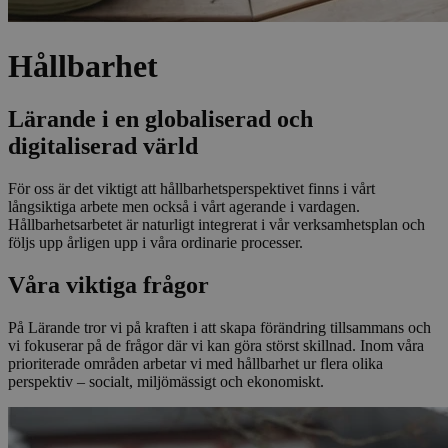
Hållbarhet
Lärande i en globaliserad och
digitaliserad värld​​​​‌ ‍ ​‍​‍‌‍ ‌ ​‍‌‍‍‌‌‍‌ ‌‍‍‌‌‍ ‍​‍​‍​ ‍‍​‍​‍‌ ​ ‌‍​‌‌‍ ‍‌‍‍‌‌ ‌​‌ ‍‌​‍ ‍‌‍‍‌‌‍ ​‍​‍​‍ ​​‍​‍‌‍‍​‌ ​‍‌‍‌‌‌‍‌‍​‍​‍​ ‍‍​‍​‍​‍ ‌ ​ ‌ ‌​‌ ‌‌‌‍‌​‌‍‍‌‌‍ ​‍ ‌‍‍‌‌‍ ‍‌ ‌​‌‍‌‌‌‍ ‍‌ ‌​​‍ ‌‍‌‌‌‍‌​‌‍‍‌‌ ‌​​‍ ‌‍ ‌‌‍ ‌‍‌​‌‍‌‌​ ‌‌ ​​‌ ​‍‌‍‌‌‌ ​ ‌‍‌‌‌‍ ‍‌ ‌​‌‍​‌‌ ‌​‌‍‍‌‌‍ ‌‍ ‍​ ‍ ‌‍‍‌‌‍‌​​ ‌​ ​‌​ ​‌​ ‌‌‌‍‌‍​ ​‌‌‍‌‌‌‍​‍​ ‌‌​‍ ‌​ ‌​​ ‌​‌‍​‌‌‍‌‍​‍ ‌​ ‌​​ ​ ​ ‌ ‌‍‌‌​‍ ‌‌‍​‍​ ​‍‌‍​‍​ ‌‍​‍ ‌‌‍‌‍‌‍​ ​ ‍‌‌‍‌​​ ​‌‌‍​‌​ ‌ ​ ‌‍​ ‍​​ ​ ‌‍​‌​ ​‌​ ‍ ‌ ‌​‌ ‍‌‌ ​​‌‍‌‌​ ‌‌‍​‌‌ ​‍‌ ‌​‌‍‍‌‌‍​ ‌‍ ​‌‍‌‌‌‌​​‌‍​‌‌‍‌ ‌‍‌‌​ ‍ ‌ ​​‌‍​‌‌ ‌​‌‍‍​​ ‌‌ ​​‌‍​‌‌‍‌ ‌‍‌‌‌​​‍‌ ‌‌‌‍‍‌‌‍ ​‌‍‌​‌‍‌‌‌ ​‍​‍‌‌​ ‌‌‌​​‍‌‌ ‌‍‍ ‌‍‌‌‌ ‍‌​‍‌‌​ ​ ‌​‌​​‍‌‌​ ​ ‌​‌​​‍‌‌​ ​‍​ ​‍​ ‌ ​ ​‌‌‍‌‌​ ‌‍​ ‌ ‌‍‌​​ ‌​​ ​‌​ ‌​​ ‌ ‌‍​ ​ ‌‍​‍‌‌​ ​‍​ ​‍​‍‌‌​ ‌‌‌​‌​​‍ ‍‌‍​ ‌‍ ‌‍ ‍‌ ‌​‌‍‌‌‌‍ ‍‌ ‌​​‍‌‌​ ‌‌‌​​‍‌‌ ‌‍‍ ‌‍‌‌‌ ‍‌​‍‌‌​ ​ ‌​‌​​‍‌‌​ ​ ‌​‌​​‍‌‌​ ​‍​ ​‍​ ‍‌​ ​‍​ ​ ​ ‌​​ ‌‍‌‍​‌​ ​‍​ ‌ ‌‍​‌‌‍​‌‌‍​‍​ ‍​​‍‌‌​ ​‍​ ​‍​‍‌‌​ ‌‌‌​‌​​‍ ‍‌‍​ ‌‍‍​‌‍‍‌‌‍ ​‌‍‌​‌ ​‍‌‍‌‌‌‍ ‍​‍‌‌​ ‌‌‌​​‍‌‌ ‌‍‍ ‌‍‌‌‌ ‍‌​‍‌‌​ ​ ‌​‌​​‍‌‌​ ​ ‌​‌​​‍‌‌​ ​‍​ ​‍‌‍‌​​ ‌‍​ ‌‌‌‍​‍‌‍​ ‌‍‌​​ ​ ​ ‍​​ ​​​ ​‍​ ​‌​ ​​​‍‌‌​ ​‍​ ​‍​‍‌‌​ ‌‌‌​‌​​‍ ‍‌ ‌​‌‍‌‌‌ ‍​‌ ‌​​ ‌‍​‍‌‍​‌‌ ​ ‌‍‌‌‌‌‌‌‌ ​‍‌‍ ​​ ‌​‍‌‌​ ​‍‌​‌‍‌ ​ ‌ ‌​‌ ‌‌‌‍‌​‌‍‍‌‌‍ ​‍‌‍‌‍‍‌‌‍‌​​ ‌​ ​‌​ ​‌​ ‌‌‌‍‌‍​ ​‌‌‍‌‌‌‍​‍​ ‌‌​‍ ‌​ ‌​​ ‌​‌‍​‌‌‍‌‍​‍ ‌​ ‌​​ ​ ​ ‌ ‌‍‌‌​‍ ‌‌‍​‍​ ​‍‌‍​‍​ ‌‍​‍ ‌‌‍‌‍‌‍​ ​ ‍‌‌‍‌​​ ​‌‌‍​‌​ ‌ ​ ‌‍​ ‍​​ ​ ‌‍​‌​ ​‌​‍‌‍‌ ‌​‌ ‍‌‌ ​​‌‍‌‌​ ‌‌‍​‌‌ ​‍‌ ‌​‌‍‍‌‌‍​ ‌‍ ​‌‍‌‌‌‌​​‌‍​‌‌‍‌ ‌‍‌‌​‍‌‍‌ ​​‌‍​‌‌ ‌​‌‍‍​​ ‌‌ ​​‌‍​‌‌‍‌ ‌‍‌‌‌​​‍‌ ‌‌‌‍‍‌‌‍ ​‌‍‌​‌‍‌‌‌ ​‍​‍‌‌​ ‌‌‌​​‍‌‌ ‌‍‍ ‌‍‌‌‌ ‍‌​‍‌‌​ ​ ‌​‌​​‍‌‌​ ​ ‌​‌​​‍‌‌​ ​‍​ ​‍​ ‌ ​ ​‌‌‍‌‌​ ‌‍​ ‌ ‌‍‌​​ ‌​​ ​‌​ ‌​​ ‌ ‌‍​ ​ ‌‍​‍‌‌​ ​‍​ ​‍​‍‌‌​ ‌‌‌​‌​​‍ ‍‌‍​ ‌‍ ‌‍ ‍‌ ‌​‌‍‌‌‌‍ ‍‌ ‌​​‍‌‌​ ‌‌‌​​‍‌‌ ‌‍‍ ‌‍‌‌‌ ‍‌​‍‌‌​ ​ ‌​‌​​‍‌‌​ ​ ‌​‌​​‍‌‌​ ​‍​ ​‍​ ‍‌​ ​‍​ ​ ​ ‌​​ ‌‍‌‍​‌​ ​‍​ ‌ ‌‍​‌‌‍​‌‌‍​‍​ ‍​​‍‌‌​ ​‍​ ​‍​‍‌‌​ ‌‌‌​‌​​‍ ‍‌‍​ ‌‍‍​‌‍‍‌‌‍ ​‌‍‌​‌ ​‍‌‍‌‌‌‍ ‍​‍‌‌​ ‌‌‌​​‍‌‌ ‌‍‍ ‌‍‌‌‌ ‍‌​‍‌‌​ ​ ‌​‌​​‍‌‌​ ​ ‌​‌​​‍‌‌​ ​‍​ ​‍‌‍‌​​ ‌‍​ ‌‌‌‍​‍‌‍​ ‌‍‌​​ ​ ​ ‍​​ ​​​ ​‍​ ​‌​ ​​​‍‌‌​ ​‍​ ​‍​‍‌‌​ ‌‌‌​‌​​‍ ‍‌ ‌​‌‍‌‌‌ ‍​‌ ‌​​‍‌‍‌ ​​‌‍‌‌‌ ​‍‌ ​ ‌ ​​‌‍‌‌‌‍​ ‌ ‌​‌‍‍‌‌ ‌‍‌‍‌‌​ ‌‌ ​​‌ ‌‌‌‍​‍‌‍ ​‌‍‍‌‌ ​ ‌‍‍​‌‍‌‌‌‍‌​​‍​‍‌ ‌
För oss är det viktigt att hållbarhetsperspektivet finns i vårt
långsiktiga arbete men också i vårt agerande i vardagen.
Hållbarhetsarbetet är naturligt integrerat i vår verksamhetsplan och
följs upp årligen upp i våra ordinarie processer.​​​​‌ ‍ ​‍​‍‌‍ ‌ ​‍‌‍‍‌‌‍‌ ‌‍‍‌‌‍ ‍​‍​‍​ ‍‍​‍​‍‌ ​ ‌‍​‌‌‍ ‍‌‍‍‌‌ ‌​‌ ‍‌​‍ ‍‌‍‍‌‌‍ ​‍​‍​‍ ​​‍​‍‌‍‍​‌ ​‍‌‍‌‌‌‍‌‍​‍​‍​ ‍‍​‍​‍​‍ ‌ ​ ‌ ‌​‌ ‌‌‌‍‌​‌‍‍‌‌‍ ​‍ ‌‍‍‌‌‍ ‍‌ ‌​‌‍‌‌‌‍ ‍‌ ‌​​‍ ‌‍‌‌‌‍‌​‌‍‍‌‌ ‌​​‍ ‌‍ ‌‌‍ ‌‍‌​‌‍‌‌​ ‌‌ ​​‌ ​‍‌‍‌‌‌ ​ ‌‍‌‌‌‍ ‍‌ ‌​‌‍​‌‌ ‌​‌‍‍‌‌‍ ‌‍ ‍​ ‍ ‌‍‍‌‌‍‌​​ ‌​ ​‌​ ​‌​ ‌‌‌‍‌‍​ ​‌‌‍‌‌‌‍​‍​ ‌‌​‍ ‌​ ‌​​ ‌​‌‍​‌‌‍‌‍​‍ ‌​ ‌​​ ​ ​ ‌ ‌‍‌‌​‍ ‌‌‍​‍​ ​‍‌‍​‍​ ‌‍​‍ ‌‌‍‌‍‌‍​ ​ ‍‌‌‍‌​​ ​‌‌‍​‌​ ‌ ​ ‌‍​ ‍​​ ​ ‌‍​‌​ ​‌​ ‍ ‌ ‌​‌ ‍‌‌ ​​‌‍‌‌​ ‌‌‍​‌‌ ​‍‌ ‌​‌‍‍‌‌‍​ ‌‍ ​‌‍‌‌‌‌​​‌‍​‌‌‍‌ ‌‍‌‌​ ‍ ‌ ​​‌‍​‌‌ ‌​‌‍‍​​ ‌‌ ​​‌‍​‌‌‍‌ ‌‍‌‌‌​​‍‌ ‌‌‌‍‍‌‌‍ ​‌‍‌​‌‍‌‌‌ ​‍​‍‌‌​ ‌‌‌​​‍‌‌ ‌‍‍ ‌‍‌‌‌ ‍‌​‍‌‌​ ​ ‌​‌​​‍‌‌​ ​ ‌​‌​​‍‌‌​ ​‍​ ​‍​ ‌ ​ ​‌‌‍‌‌​ ‌‍​ ‌ ‌‍‌​​ ‌​​ ​‌​ ‌​​ ‌ ‌‍​ ​ ‌‍​‍‌‌​ ​‍​ ​‍​‍‌‌​ ‌‌‌​‌​​‍ ‍‌‍​ ‌‍ ‌‍ ‍‌ ‌​‌‍‌‌‌‍ ‍‌ ‌​​‍‌‌​ ‌‌‌​​‍‌‌ ‌‍‍ ‌‍‌‌‌ ‍‌​‍‌‌​ ​ ‌​‌​​‍‌‌​ ​ ‌​‌​​‍‌‌​ ​‍​ ​‍​ ​​​ ‍‌​ ​‌​ ‍‌​ ​ ​ ‌‌‌‍‌‍​ ‌​​ ​​‌‍​‍‌‍​‍​ ‌‍​‍‌‌​ ​‍​ ​‍​‍‌‌​ ‌‌‌​‌​​‍ ‍‌‍​ ‌‍‍​‌‍‍‌‌‍ ​‌‍‌​‌ ​‍‌‍‌‌‌‍ ‍​‍‌‌​ ‌‌‌​​‍‌‌ ‌‍‍ ‌‍‌‌‌ ‍‌​‍‌‌​ ​ ‌​‌​​‍‌‌​ ​ ‌​‌​​‍‌‌​ ​‍​ ​‍‌‍​ ​ ​‌​ ‌‍​ ​ ‌‍‌‌​ ‌​‌‍​ ​ ​ ​ ​​‌‍​ ​ ‍​‌‍​ ​‍‌‌​ ​‍​ ​‍​‍‌‌​ ‌‌‌​‌​​‍ ‍‌ ‌​‌‍‌‌‌ ‍​‌ ‌​​ ‌‍​‍‌‍​‌‌ ​ ‌‍‌‌‌‌‌‌‌ ​‍‌‍ ​​ ‌​‍‌‌​ ​‍‌​‌‍‌ ​ ‌ ‌​‌ ‌‌‌‍‌​‌‍‍‌‌‍ ​‍‌‍‌‍‍‌‌‍‌​​ ‌​ ​‌​ ​‌​ ‌‌‌‍‌‍​ ​‌‌‍‌‌‌‍​‍​ ‌‌​‍ ‌​ ‌​​ ‌​‌‍​‌‌‍‌‍​‍ ‌​ ‌​​ ​ ​ ‌ ‌‍‌‌​‍ ‌‌‍​‍​ ​‍‌‍​‍​ ‌‍​‍ ‌‌‍‌‍‌‍​ ​ ‍‌‌‍‌​​ ​‌‌‍​‌​ ‌ ​ ‌‍​ ‍​​ ​ ‌‍​‌​ ​‌​‍‌‍‌ ‌​‌ ‍‌‌ ​​‌‍‌‌​ ‌‌‍​‌‌ ​‍‌ ‌​‌‍‍‌‌‍​ ‌‍ ​‌‍‌‌‌‌​​‌‍​‌‌‍‌ ‌‍‌‌​‍‌‍‌ ​​‌‍​‌‌ ‌​‌‍‍​​ ‌‌ ​​‌‍​‌‌‍‌ ‌‍‌‌‌​​‍‌ ‌‌‌‍‍‌‌‍ ​‌‍‌​‌‍‌‌‌ ​‍​‍‌‌​ ‌‌‌​​‍‌‌ ‌‍‍ ‌‍‌‌‌ ‍‌​‍‌‌​ ​ ‌​‌​​‍‌‌​ ​ ‌​‌​​‍‌‌​ ​‍​ ​‍​ ‌ ​ ​‌‌‍‌‌​ ‌‍​ ‌ ‌‍‌​​ ‌​​ ​‌​ ‌​​ ‌ ‌‍​ ​ ‌‍​‍‌‌​ ​‍​ ​‍​‍‌‌​ ‌‌‌​‌​​‍ ‍‌‍​ ‌‍ ‌‍ ‍‌ ‌​‌‍‌‌‌‍ ‍‌ ‌​​‍‌‌​ ‌‌‌​​‍‌‌ ‌‍‍ ‌‍‌‌‌ ‍‌​‍‌‌​ ​ ‌​‌​​‍‌‌​ ​ ‌​‌​​‍‌‌​ ​‍​ ​‍​ ​​​ ‍‌​ ​‌​ ‍‌​ ​ ​ ‌‌‌‍‌‍​ ‌​​ ​​‌‍​‍‌‍​‍​ ‌‍​‍‌‌​ ​‍​ ​‍​‍‌‌​ ‌‌‌​‌​​‍ ‍‌‍​ ‌‍‍​‌‍‍‌‌‍ ​‌‍‌​‌ ​‍‌‍‌‌‌‍ ‍​‍‌‌​ ‌‌‌​​‍‌‌ ‌‍‍ ‌‍‌‌‌ ‍‌​‍‌‌​ ​ ‌​‌​​‍‌‌​ ​ ‌​‌​​‍‌‌​ ​‍​ ​‍‌‍​ ​ ​‌​ ‌‍​ ​ ‌‍‌‌​ ‌​‌‍​ ​ ​ ​ ​​‌‍​ ​ ‍​‌‍​ ​‍‌‌​ ​‍​ ​‍​‍‌‌​ ‌‌‌​‌​​‍ ‍‌ ‌​‌‍‌‌‌ ‍​‌ ‌​​‍‌‍‌ ​​‌‍‌‌‌ ​‍‌ ​ ‌ ​​‌‍‌‌‌‍​ ‌ ‌​‌‍‍‌‌ ‌‍‌‍‌‌​ ‌‌ ​​‌ ‌‌‌‍​‍‌‍ ​‌‍‍‌‌ ​ ‌‍‍​‌‍‌‌‌‍‌​​‍​‍‌ ‌
Våra viktiga frågor​​​​‌ ‍ ​‍​‍‌‍ ‌ ​‍‌‍‍‌‌‍‌ ‌‍‍‌‌‍ ‍​‍​‍​ ‍‍​‍​‍‌ ​ ‌‍​‌‌‍ ‍‌‍‍‌‌ ‌​‌ ‍‌​‍ ‍‌‍‍‌‌‍ ​‍​‍​‍ ​​‍​‍‌‍‍​‌ ​‍‌‍‌‌‌‍‌‍​‍​‍​ ‍‍​‍​‍​‍ ‌ ​ ‌ ‌​‌ ‌‌‌‍‌​‌‍‍‌‌‍ ​‍ ‌‍‍‌‌‍ ‍‌ ‌​‌‍‌‌‌‍ ‍‌ ‌​​‍ ‌‍‌‌‌‍‌​‌‍‍‌‌ ‌​​‍ ‌‍ ‌‌‍ ‌‍‌​‌‍‌‌​ ‌‌ ​​‌ ​‍‌‍‌‌‌ ​ ‌‍‌‌‌‍ ‍‌ ‌​‌‍​‌‌ ‌​‌‍‍‌‌‍ ‌‍ ‍​ ‍ ‌‍‍‌‌‍‌​​ ‌​ ​‌​ ​‌​ ‌‌‌‍‌‍​ ​‌‌‍‌‌‌‍​‍​ ‌‌​‍ ‌​ ‌​​ ‌​‌‍​‌‌‍‌‍​‍ ‌​ ‌​​ ​ ​ ‌ ‌‍‌‌​‍ ‌‌‍​‍​ ​‍‌‍​‍​ ‌‍​‍ ‌‌‍‌‍‌‍​ ​ ‍‌‌‍‌​​ ​‌‌‍​‌​ ‌ ​ ‌‍​ ‍​​ ​ ‌‍​‌​ ​‌​ ‍ ‌ ‌​‌ ‍‌‌ ​​‌‍‌‌​ ‌‌‍​‌‌ ​‍‌ ‌​‌‍‍‌‌‍​ ‌‍ ​‌‍‌‌‌‌​​‌‍​‌‌‍‌ ‌‍‌‌​ ‍ ‌ ​​‌‍​‌‌ ‌​‌‍‍​​ ‌‌ ​​‌‍​‌‌‍‌ ‌‍‌‌‌​​‍‌ ‌‌‌‍‍‌‌‍ ​‌‍‌​‌‍‌‌‌ ​‍​‍‌‌​ ‌‌‌​​‍‌‌ ‌‍‍ ‌‍‌‌‌ ‍‌​‍‌‌​ ​ ‌​‌​​‍‌‌​ ​ ‌​‌​​‍‌‌​ ​‍​ ​‍‌‍​ ‌‍​‌​ ​ ​ ​ ​ ‍​‌‍​‌‌‍‌‍​ ​‌‌‍​‌​ ‍‌​ ‌‍​ ‌ ​‍‌‌​ ​‍​ ​‍​‍‌‌​ ‌‌‌​‌​​‍ ‍‌‍​ ‌‍ ‌‍ ‍‌ ‌​‌‍‌‌‌‍ ‍‌ ‌​​‍‌‌​ ‌‌‌​​‍‌‌ ‌‍‍ ‌‍‌‌‌ ‍‌​‍‌‌​ ​ ‌​‌​​‍‌‌​ ​ ‌​‌​​‍‌‌​ ​‍​ ​‍​ ‍​​ ​‍‌‍​‌​ ‍​​ ​​‌‍‌‌​ ‌‌‌‍​‍‌‍‌​​ ​‌​ ​‌‌‍​‍​‍‌‌​ ​‍​ ​‍​‍‌‌​ ‌‌‌​‌​​‍ ‍‌‍​ ‌‍‍​‌‍‍‌‌‍ ​‌‍‌​‌ ​‍‌‍‌‌‌‍ ‍​‍‌‌​ ‌‌‌​​‍‌‌ ‌‍‍ ‌‍‌‌‌ ‍‌​‍‌‌​ ​ ‌​‌​​‍‌‌​ ​ ‌​‌​​‍‌‌​ ​‍​ ​‍‌‍‌‍​ ‌​​ ​‍‌‍​ ​ ‍​​ ‌ ​ ​‌‌‍​‍​ ‌‌​ ​‌​ ‌‍​ ​‍​‍‌‌​ ​‍​ ​‍​‍‌‌​ ‌‌‌​‌​​‍ ‍‌ ‌​‌‍‌‌‌ ‍​‌ ‌​​ ‌‍​‍‌‍​‌‌ ​ ‌‍‌‌‌‌‌‌‌ ​‍‌‍ ​​ ‌​‍‌‌​ ​‍‌​‌‍‌ ​ ‌ ‌​‌ ‌‌‌‍‌​‌‍‍‌‌‍ ​‍‌‍‌‍‍‌‌‍‌​​ ‌​ ​‌​ ​‌​ ‌‌‌‍‌‍​ ​‌‌‍‌‌‌‍​‍​ ‌‌​‍ ‌​ ‌​​ ‌​‌‍​‌‌‍‌‍​‍ ‌​ ‌​​ ​ ​ ‌ ‌‍‌‌​‍ ‌‌‍​‍​ ​‍‌‍​‍​ ‌‍​‍ ‌‌‍‌‍‌‍​ ​ ‍‌‌‍‌​​ ​‌‌‍​‌​ ‌ ​ ‌‍​ ‍​​ ​ ‌‍​‌​ ​‌​‍‌‍‌ ‌​‌ ‍‌‌ ​​‌‍‌‌​ ‌‌‍​‌‌ ​‍‌ ‌​‌‍‍‌‌‍​ ‌‍ ​‌‍‌‌‌‌​​‌‍​‌‌‍‌ ‌‍‌‌​‍‌‍‌ ​​‌‍​‌‌ ‌​‌‍‍​​ ‌‌ ​​‌‍​‌‌‍‌ ‌‍‌‌‌​​‍‌ ‌‌‌‍‍‌‌‍ ​‌‍‌​‌‍‌‌‌ ​‍​‍‌‌​ ‌‌‌​​‍‌‌ ‌‍‍ ‌‍‌‌‌ ‍‌​‍‌‌​ ​ ‌​‌​​‍‌‌​ ​ ‌​‌​​‍‌‌​ ​‍​ ​‍‌‍​ ‌‍​‌​ ​ ​ ​ ​ ‍​‌‍​‌‌‍‌‍​ ​‌‌‍​‌​ ‍‌​ ‌‍​ ‌ ​‍‌‌​ ​‍​ ​‍​‍‌‌​ ‌‌‌​‌​​‍ ‍‌‍​ ‌‍ ‌‍ ‍‌ ‌​‌‍‌‌‌‍ ‍‌ ‌​​‍‌‌​ ‌‌‌​​‍‌‌ ‌‍‍ ‌‍‌‌‌ ‍‌​‍‌‌​ ​ ‌​‌​​‍‌‌​ ​ ‌​‌​​‍‌‌​ ​‍​ ​‍​ ‍​​ ​‍‌‍​‌​ ‍​​ ​​‌‍‌‌​ ‌‌‌‍​‍‌‍‌​​ ​‌​ ​‌‌‍​‍​‍‌‌​ ​‍​ ​‍​‍‌‌​ ‌‌‌​‌​​‍ ‍‌‍​ ‌‍‍​‌‍‍‌‌‍ ​‌‍‌​‌ ​‍‌‍‌‌‌‍ ‍​‍‌‌​ ‌‌‌​​‍‌‌ ‌‍‍ ‌‍‌‌‌ ‍‌​‍‌‌​ ​ ‌​‌​​‍‌‌​ ​ ‌​‌​​‍‌‌​ ​‍​ ​‍‌‍‌‍​ ‌​​ ​‍‌‍​ ​ ‍​​ ‌ ​ ​‌‌‍​‍​ ‌‌​ ​‌​ ‌‍​ ​‍​‍‌‌​ ​‍​ ​‍​‍‌‌​ ‌‌‌​‌​​‍ ‍‌ ‌​‌‍‌‌‌ ‍​‌ ‌​​‍‌‍‌ ​​‌‍‌‌‌ ​‍‌ ​ ‌ ​​‌‍‌‌‌‍​ ‌ ‌​‌‍‍‌‌ ‌‍‌‍‌‌​ ‌‌ ​​‌ ‌‌‌‍​‍‌‍ ​‌‍‍‌‌ ​ ‌‍‍​‌‍‌‌‌‍‌​​‍​‍‌ ‌
På Lärande tror vi på kraften i att skapa förändring tillsammans och
vi fokuserar på de frågor där vi kan göra störst skillnad. Inom våra
prioriterade områden arbetar vi med hållbarhet ur flera olika
perspektiv – socialt, miljömässigt och ekonomiskt.​​​​‌ ‍ ​‍​‍‌‍ ‌ ​‍‌‍‍‌‌‍‌ ‌‍‍‌‌‍ ‍​‍​‍​ ‍‍​‍​‍‌ ​ ‌‍​‌‌‍ ‍‌‍‍‌‌ ‌​‌ ‍‌​‍ ‍‌‍‍‌‌‍ ​‍​‍​‍ ​​‍​‍‌‍‍​‌ ​‍‌‍‌‌‌‍‌‍​‍​‍​ ‍‍​‍​‍​‍ ‌ ​ ‌ ‌​‌ ‌‌‌‍‌​‌‍‍‌‌‍ ​‍ ‌‍‍‌‌‍ ‍‌ ‌​‌‍‌‌‌‍ ‍‌ ‌​​‍ ‌‍‌‌‌‍‌​‌‍‍‌‌ ‌​​‍ ‌‍ ‌‌‍ ‌‍‌​‌‍‌‌​ ‌‌ ​​‌ ​‍‌‍‌‌‌ ​ ‌‍‌‌‌‍ ‍‌ ‌​‌‍​‌‌ ‌​‌‍‍‌‌‍ ‌‍ ‍​ ‍ ‌‍‍‌‌‍‌​​ ‌​ ​‌​ ​‌​ ‌‌‌‍‌‍​ ​‌‌‍‌‌‌‍​‍​ ‌‌​‍ ‌​ ‌​​ ‌​‌‍​‌‌‍‌‍​‍ ‌​ ‌​​ ​ ​ ‌ ‌‍‌‌​‍ ‌‌‍​‍​ ​‍‌‍​‍​ ‌‍​‍ ‌‌‍‌‍‌‍​ ​ ‍‌‌‍‌​​ ​‌‌‍​‌​ ‌ ​ ‌‍​ ‍​​ ​ ‌‍​‌​ ​‌​ ‍ ‌ ‌​‌ ‍‌‌ ​​‌‍‌‌​ ‌‌‍​‌‌ ​‍‌ ‌​‌‍‍‌‌‍​ ‌‍ ​‌‍‌‌‌‌​​‌‍​‌‌‍‌ ‌‍‌‌​ ‍ ‌ ​​‌‍​‌‌ ‌​‌‍‍​​ ‌‌ ​​‌‍​‌‌‍‌ ‌‍‌‌‌​​‍‌ ‌‌‌‍‍‌‌‍ ​‌‍‌​‌‍‌‌‌ ​‍​‍‌‌​ ‌‌‌​​‍‌‌ ‌‍‍ ‌‍‌‌‌ ‍‌​‍‌‌​ ​ ‌​‌​​‍‌‌​ ​ ‌​‌​​‍‌‌​ ​‍​ ​‍‌‍​ ‌‍​‌​ ​ ​ ​ ​ ‍​‌‍​‌‌‍‌‍​ ​‌‌‍​‌​ ‍‌​ ‌‍​ ‌ ​‍‌‌​ ​‍​ ​‍​‍‌‌​ ‌‌‌​‌​​‍ ‍‌‍​ ‌‍ ‌‍ ‍‌ ‌​‌‍‌‌‌‍ ‍‌ ‌​​‍‌‌​ ‌‌‌​​‍‌‌ ‌‍‍ ‌‍‌‌‌ ‍‌​‍‌‌​ ​ ‌​‌​​‍‌‌​ ​ ‌​‌​​‍‌‌​ ​‍​ ​‍​ ​​​ ‌‌​ ​‍‌‍‌‌‌‍‌‍​ ‍‌​ ‌‌​ ‌ ​ ‍‌‌‍​‌‌‍​‌​ ‌‌​‍‌‌​ ​‍​ ​‍​‍‌‌​ ‌‌‌​‌​​‍ ‍‌‍​ ‌‍‍​‌‍‍‌‌‍ ​‌‍‌​‌ ​‍‌‍‌‌‌‍ ‍​‍‌‌​ ‌‌‌​​‍‌‌ ‌‍‍ ‌‍‌‌‌ ‍‌​‍‌‌​ ​ ‌​‌​​‍‌‌​ ​ ‌​‌​​‍‌‌​ ​‍​ ​‍‌‍​ ​ ​​​ ​​​ ‌​​ ‌‌​ ‌‍‌‍​ ‌‍​‌‌‍​ ​ ​‌‌‍‌​‌‍​‌​‍‌‌​ ​‍​ ​‍​‍‌‌​ ‌‌‌​‌​​‍ ‍‌ ‌​‌‍‌‌‌ ‍​‌ ‌​​ ‌‍​‍‌‍​‌‌ ​ ‌‍‌‌‌‌‌‌‌ ​‍‌‍ ​​ ‌​‍‌‌​ ​‍‌​‌‍‌ ​ ‌ ‌​‌ ‌‌‌‍‌​‌‍‍‌‌‍ ​‍‌‍‌‍‍‌‌‍‌​​ ‌​ ​‌​ ​‌​ ‌‌‌‍‌‍​ ​‌‌‍‌‌‌‍​‍​ ‌‌​‍ ‌​ ‌​​ ‌​‌‍​‌‌‍‌‍​‍ ‌​ ‌​​ ​ ​ ‌ ‌‍‌‌​‍ ‌‌‍​‍​ ​‍‌‍​‍​ ‌‍​‍ ‌‌‍‌‍‌‍​ ​ ‍‌‌‍‌​​ ​‌‌‍​‌​ ‌ ​ ‌‍​ ‍​​ ​ ‌‍​‌​ ​‌​‍‌‍‌ ‌​‌ ‍‌‌ ​​‌‍‌‌​ ‌‌‍​‌‌ ​‍‌ ‌​‌‍‍‌‌‍​ ‌‍ ​‌‍‌‌‌‌​​‌‍​‌‌‍‌ ‌‍‌‌​‍‌‍‌ ​​‌‍​‌‌ ‌​‌‍‍​​ ‌‌ ​​‌‍​‌‌‍‌ ‌‍‌‌‌​​‍‌ ‌‌‌‍‍‌‌‍ ​‌‍‌​‌‍‌‌‌ ​‍​‍‌‌​ ‌‌‌​​‍‌‌ ‌‍‍ ‌‍‌‌‌ ‍‌​‍‌‌​ ​ ‌​‌​​‍‌‌​ ​ ‌​‌​​‍‌‌​ ​‍​ ​‍‌‍​ ‌‍​‌​ ​ ​ ​ ​ ‍​‌‍​‌‌‍‌‍​ ​‌‌‍​‌​ ‍‌​ ‌‍​ ‌ ​‍‌‌​ ​‍​ ​‍​‍‌‌​ ‌‌‌​‌​​‍ ‍‌‍​ ‌‍ ‌‍ ‍‌ ‌​‌‍‌‌‌‍ ‍‌ ‌​​‍‌‌​ ‌‌‌​​‍‌‌ ‌‍‍ ‌‍‌‌‌ ‍‌​‍‌‌​ ​ ‌​‌​​‍‌‌​ ​ ‌​‌​​‍‌‌​ ​‍​ ​‍​ ​​​ ‌‌​ ​‍‌‍‌‌‌‍‌‍​ ‍‌​ ‌‌​ ‌ ​ ‍‌‌‍​‌‌‍​‌​ ‌‌​‍‌‌​ ​‍​ ​‍​‍‌‌​ ‌‌‌​‌​​‍ ‍‌‍​ ‌‍‍​‌‍‍‌‌‍ ​‌‍‌​‌ ​‍‌‍‌‌‌‍ ‍​‍‌‌​ ‌‌‌​​‍‌‌ ‌‍‍ ‌‍‌‌‌ ‍‌​‍‌‌​ ​ ‌​‌​​‍‌‌​ ​ ‌​‌​​‍‌‌​ ​‍​ ​‍‌‍​ ​ ​​​ ​​​ ‌​​ ‌‌​ ‌‍‌‍​ ‌‍​‌‌‍​ ​ ​‌‌‍‌​‌‍​‌​‍‌‌​ ​‍​ ​‍​‍‌‌​ ‌‌‌​‌​​‍ ‍‌ ‌​‌‍‌‌‌ ‍​‌ ‌​​‍‌‍‌ ​​‌‍‌‌‌ ​‍‌ ​ ‌ ​​‌‍‌‌‌‍​ ‌ ‌​‌‍‍‌‌ ‌‍‌‍‌‌​ ‌‌ ​​‌ ‌‌‌‍​‍‌‍ ​‌‍‍‌‌ ​ ‌‍‍​‌‍‌‌‌‍‌​​‍​‍‌ ‌