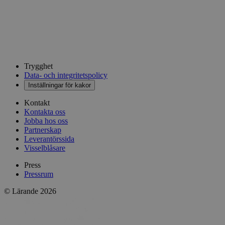
Trygghet
Data- och integritetspolicy
Inställningar för kakor
Kontakt
Kontakta oss
Jobba hos oss
Partnerskap
Leverantörssida
Visselblåsare
Press
Pressrum
© Lärande 2026