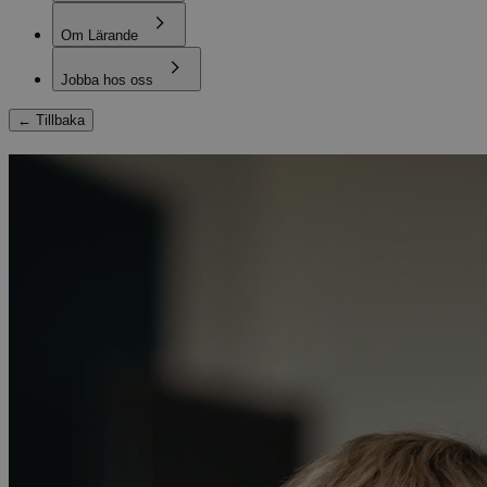
Om Lärande
Jobba hos oss
←
Tillbaka