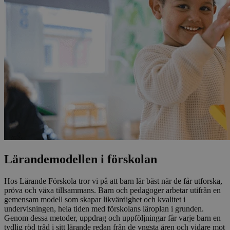
Lärandemodellen i förskolan​​​​‌ ‍ ​‍​‍‌‍ ‌ ​‍‌‍‍‌‌‍‌ ‌‍‍‌‌‍ ‍​‍​‍​ ‍‍​‍​‍‌ ​ ‌‍​‌‌‍ ‍‌‍‍‌‌ ‌​‌ ‍‌​‍ ‍‌‍‍‌‌‍ ​‍​‍​‍ ​​‍​‍‌‍‍​‌ ​‍‌‍‌‌‌‍‌‍​‍​‍​ ‍‍​‍​‍​‍ ‌ ​ ‌ ‌​‌ ‌‌‌‍‌​‌‍‍‌‌‍ ​‍ ‌‍‍‌‌‍ ‍‌ ‌​‌‍‌‌‌‍ ‍‌ ‌​​‍ ‌‍‌‌‌‍‌​‌‍‍‌‌ ‌​​‍ ‌‍ ‌‌‍ ‌‍‌​‌‍‌‌​ ‌‌ ​​‌ ​‍‌‍‌‌‌ ​ ‌‍‌‌‌‍ ‍‌ ‌​‌‍​‌‌ ‌​‌‍‍‌‌‍ ‌‍ ‍​ ‍ ‌‍‍‌‌‍‌​​ ‌​ ​ ​ ‍‌‌‍​ ​ ​‍​ ‍‌‌‍​‌‌‍‌‍​ ‌​​‍ ‌‌‍​‍‌‍​‍‌‍‌‌​ ​​​‍ ‌​ ‌​​ ‌ ​ ​‍​ ​‌​‍ ‌‌‍​‌‌‍​‌‌‍‌‍​ ‌​​‍ ‌‌‍‌‌​ ‌‍​ ​‍‌‍​‌‌‍​‌‌‍​ ‌‍​ ​ ​​​ ‌‌​ ‌‍​ ‌ ​ ‍‌​ ‍ ‌ ‌​‌ ‍‌‌ ​​‌‍‌‌​ ‌‌‍​‌‌ ​‍‌ ‌​‌‍‍‌‌‍​ ‌‍ ​‌‍‌‌‌‌​​‌‍​‌‌‍‌ ‌‍‌‌​ ‍ ‌ ​​‌‍​‌‌ ‌​‌‍‍​​ ‌‌ ​​‌‍​‌‌‍‌ ‌‍‌‌‌​​‍‌ ‌‌‌‍‍‌‌‍ ​‌‍‌​‌‍‌‌‌ ​‍​‍‌‌​ ‌‌‌​​‍‌‌ ‌‍‍ ‌‍‌‌‌ ‍‌​‍‌‌​ ​ ‌​‌​​‍‌‌​ ​ ‌​‌​​‍‌‌​ ​‍​ ​‍‌‍​ ​ ​​​ ‌‌​ ‌‌​ ‌​​ ‌ ‌‍‌‌​ ‌ ‌‍​‌​ ​‌​ ‌​​ ​‌​‍‌‌​ ​‍​ ​‍​‍‌‌​ ‌‌‌​‌​​‍ ‍‌‍​ ‌‍​‌‌ ​‍‌‍‌​‌ ​ ​‍‌‌​ ‌‌‌​​‍‌‌ ‌‍‍ ‌‍‌‌‌ ‍‌​‍‌‌​ ​ ‌​‌​​‍‌‌​ ​ ‌​‌​​‍‌‌​ ​‍​ ​‍‌‍‌‌‌‍‌‌​ ‌ ​ ​​‌‍‌‌‌‍‌​‌‍​‍​ ‌ ‌‍‌‌​ ‍‌​ ‍​​ ‌ ​‍‌‌​ ​‍​ ​‍​‍‌‌​ ‌‌‌​‌​​‍ ‍‌‍‍​‌‍‌‌‌‍​‌‌‍‌​‌‍‍‌‌‍ ‍‌‍‌ ​ ‌‍​‍‌‍​‌‌ ​ ‌‍‌‌‌‌‌‌‌ ​‍‌‍ ​​ ‌​‍‌‌​ ​‍‌​‌‍‌ ​ ‌ ‌​‌ ‌‌‌‍‌​‌‍‍‌‌‍ ​‍‌‍‌‍‍‌‌‍‌​​ ‌​ ​ ​ ‍‌‌‍​ ​ ​‍​ ‍‌‌‍​‌‌‍‌‍​ ‌​​‍ ‌‌‍​‍‌‍​‍‌‍‌‌​ ​​​‍ ‌​ ‌​​ ‌ ​ ​‍​ ​‌​‍ ‌‌‍​‌‌‍​‌‌‍‌‍​ ‌​​‍ ‌‌‍‌‌​ ‌‍​ ​‍‌‍​‌‌‍​‌‌‍​ ‌‍​ ​ ​​​ ‌‌​ ‌‍​ ‌ ​ ‍‌​‍‌‍‌ ‌​‌ ‍‌‌ ​​‌‍‌‌​ ‌‌‍​‌‌ ​‍‌ ‌​‌‍‍‌‌‍​ ‌‍ ​‌‍‌‌‌‌​​‌‍​‌‌‍‌ ‌‍‌‌​‍‌‍‌ ​​‌‍​‌‌ ‌​‌‍‍​​ ‌‌ ​​‌‍​‌‌‍‌ ‌‍‌‌‌​​‍‌ ‌‌‌‍‍‌‌‍ ​‌‍‌​‌‍‌‌‌ ​‍​‍‌‌​ ‌‌‌​​‍‌‌ ‌‍‍ ‌‍‌‌‌ ‍‌​‍‌‌​ ​ ‌​‌​​‍‌‌​ ​ ‌​‌​​‍‌‌​ ​‍​ ​‍‌‍​ ​ ​​​ ‌‌​ ‌‌​ ‌​​ ‌ ‌‍‌‌​ ‌ ‌‍​‌​ ​‌​ ‌​​ ​‌​‍‌‌​ ​‍​ ​‍​‍‌‌​ ‌‌‌​‌​​‍ ‍‌‍​ ‌‍​‌‌ ​‍‌‍‌​‌ ​ ​‍‌‌​ ‌‌‌​​‍‌‌ ‌‍‍ ‌‍‌‌‌ ‍‌​‍‌‌​ ​ ‌​‌​​‍‌‌​ ​ ‌​‌​​‍‌‌​ ​‍​ ​‍‌‍‌‌‌‍‌‌​ ‌ ​ ​​‌‍‌‌‌‍‌​‌‍​‍​ ‌ ‌‍‌‌​ ‍‌​ ‍​​ ‌ ​‍‌‌​ ​‍​ ​‍​‍‌‌​ ‌‌‌​‌​​‍ ‍‌‍‍​‌‍‌‌‌‍​‌‌‍‌​‌‍‍‌‌‍ ‍‌‍‌ ​‍‌‍‌ ​​‌‍‌‌‌ ​‍‌ ​ ‌ ​​‌‍‌‌‌‍​ ‌ ‌​‌‍‍‌‌ ‌‍‌‍‌‌​ ‌‌ ​​‌ ‌‌‌‍​‍‌‍ ​‌‍‍‌‌ ​ ‌‍‍​‌‍‌‌‌‍‌​​‍​‍‌ ‌
Hos Lärande Förskola tror vi på att barn lär bäst när de får utforska,
pröva och växa tillsammans. Barn och pedagoger arbetar utifrån en
gemensam modell som skapar likvärdighet och kvalitet i
undervisningen, hela tiden med förskolans läroplan i grunden.
Genom dessa metoder, uppdrag och uppföljningar får varje barn en
tydlig röd tråd i sitt lärande redan från de yngsta åren och vidare mot