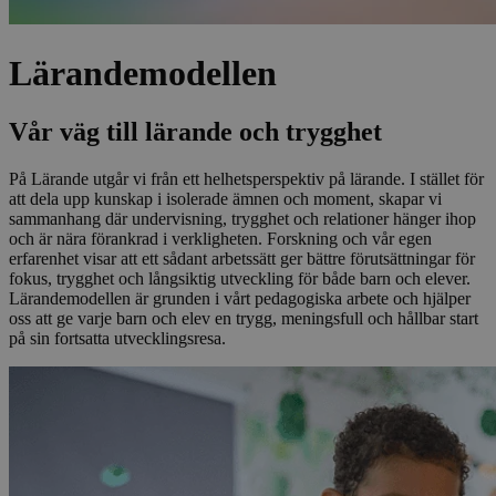
Lärande­modellen
Vår väg till lärande och trygghet​​​​‌ ‍ ​‍​‍‌‍ ‌ ​‍‌‍‍‌‌‍‌ ‌‍‍‌‌‍ ‍​‍​‍​ ‍‍​‍​‍‌ ​ ‌‍​‌‌‍ ‍‌‍‍‌‌ ‌​‌ ‍‌​‍ ‍‌‍‍‌‌‍ ​‍​‍​‍ ​​‍​‍‌‍‍​‌ ​‍‌‍‌‌‌‍‌‍​‍​‍​ ‍‍​‍​‍​‍ ‌ ​ ‌ ‌​‌ ‌‌‌‍‌​‌‍‍‌‌‍ ​‍ ‌‍‍‌‌‍ ‍‌ ‌​‌‍‌‌‌‍ ‍‌ ‌​​‍ ‌‍‌‌‌‍‌​‌‍‍‌‌ ‌​​‍ ‌‍ ‌‌‍ ‌‍‌​‌‍‌‌​ ‌‌ ​​‌ ​‍‌‍‌‌‌ ​ ‌‍‌‌‌‍ ‍‌ ‌​‌‍​‌‌ ‌​‌‍‍‌‌‍ ‌‍ ‍​ ‍ ‌‍‍‌‌‍‌​​ ‌​ ​ ​ ‍‌‌‍​ ​ ​‍​ ‍‌‌‍​‌‌‍‌‍​ ‌​​‍ ‌‌‍​‍‌‍​‍‌‍‌‌​ ​​​‍ ‌​ ‌​​ ‌ ​ ​‍​ ​‌​‍ ‌‌‍​‌‌‍​‌‌‍‌‍​ ‌​​‍ ‌‌‍‌‌​ ‌‍​ ​‍‌‍​‌‌‍​‌‌‍​ ‌‍​ ​ ​​​ ‌‌​ ‌‍​ ‌ ​ ‍‌​ ‍ ‌ ‌​‌ ‍‌‌ ​​‌‍‌‌​ ‌‌‍​‌‌ ​‍‌ ‌​‌‍‍‌‌‍​ ‌‍ ​‌‍‌‌‌‌​​‌‍​‌‌‍‌ ‌‍‌‌​ ‍ ‌ ​​‌‍​‌‌ ‌​‌‍‍​​ ‌‌ ​​‌‍​‌‌‍‌ ‌‍‌‌‌​​‍‌ ‌‌‌‍‍‌‌‍ ​‌‍‌​‌‍‌‌‌ ​‍​‍‌‌​ ‌‌‌​​‍‌‌ ‌‍‍ ‌‍‌‌‌ ‍‌​‍‌‌​ ​ ‌​‌​​‍‌‌​ ​ ‌​‌​​‍‌‌​ ​‍​ ​‍​ ‍​​ ‌‍​ ​​‌‍​‍‌‍‌‍​ ​​‌‍​‌​ ‌ ​ ​ ‌‍​‌‌‍‌‌‌‍​‌​‍‌‌​ ​‍​ ​‍​‍‌‌​ ‌‌‌​‌​​‍ ‍‌‍​ ‌‍ ‌‍ ‍‌ ‌​‌‍‌‌‌‍ ‍‌ ‌​​‍‌‌​ ‌‌‌​​‍‌‌ ‌‍‍ ‌‍‌‌‌ ‍‌​‍‌‌​ ​ ‌​‌​​‍‌‌​ ​ ‌​‌​​‍‌‌​ ​‍​ ​‍‌‍‌‍‌‍​ ​ ‌‍​ ‍​‌‍​ ‌‍​‍​ ‍‌‌‍‌‌​ ‌ ​ ​​​ ​‍‌‍​ ​‍‌‌​ ​‍​ ​‍​‍‌‌​ ‌‌‌​‌​​‍ ‍‌‍​ ‌‍‍​‌‍‍‌‌‍ ​‌‍‌​‌ ​‍‌‍‌‌‌‍ ‍​‍‌‌​ ‌‌‌​​‍‌‌ ‌‍‍ ‌‍‌‌‌ ‍‌​‍‌‌​ ​ ‌​‌​​‍‌‌​ ​ ‌​‌​​‍‌‌​ ​‍​ ​‍​ ‍‌‌‍​‌​ ‌‍​ ‍​​ ‍‌‌‍‌‌‌‍‌​​ ‍​‌‍​‍​ ​‌‌‍​‍​ ‍​​‍‌‌​ ​‍​ ​‍​‍‌‌​ ‌‌‌​‌​​‍ ‍‌ ‌​‌‍‌‌‌ ‍​‌ ‌​​ ‌‍​‍‌‍​‌‌ ​ ‌‍‌‌‌‌‌‌‌ ​‍‌‍ ​​ ‌​‍‌‌​ ​‍‌​‌‍‌ ​ ‌ ‌​‌ ‌‌‌‍‌​‌‍‍‌‌‍ ​‍‌‍‌‍‍‌‌‍‌​​ ‌​ ​ ​ ‍‌‌‍​ ​ ​‍​ ‍‌‌‍​‌‌‍‌‍​ ‌​​‍ ‌‌‍​‍‌‍​‍‌‍‌‌​ ​​​‍ ‌​ ‌​​ ‌ ​ ​‍​ ​‌​‍ ‌‌‍​‌‌‍​‌‌‍‌‍​ ‌​​‍ ‌‌‍‌‌​ ‌‍​ ​‍‌‍​‌‌‍​‌‌‍​ ‌‍​ ​ ​​​ ‌‌​ ‌‍​ ‌ ​ ‍‌​‍‌‍‌ ‌​‌ ‍‌‌ ​​‌‍‌‌​ ‌‌‍​‌‌ ​‍‌ ‌​‌‍‍‌‌‍​ ‌‍ ​‌‍‌‌‌‌​​‌‍​‌‌‍‌ ‌‍‌‌​‍‌‍‌ ​​‌‍​‌‌ ‌​‌‍‍​​ ‌‌ ​​‌‍​‌‌‍‌ ‌‍‌‌‌​​‍‌ ‌‌‌‍‍‌‌‍ ​‌‍‌​‌‍‌‌‌ ​‍​‍‌‌​ ‌‌‌​​‍‌‌ ‌‍‍ ‌‍‌‌‌ ‍‌​‍‌‌​ ​ ‌​‌​​‍‌‌​ ​ ‌​‌​​‍‌‌​ ​‍​ ​‍​ ‍​​ ‌‍​ ​​‌‍​‍‌‍‌‍​ ​​‌‍​‌​ ‌ ​ ​ ‌‍​‌‌‍‌‌‌‍​‌​‍‌‌​ ​‍​ ​‍​‍‌‌​ ‌‌‌​‌​​‍ ‍‌‍​ ‌‍ ‌‍ ‍‌ ‌​‌‍‌‌‌‍ ‍‌ ‌​​‍‌‌​ ‌‌‌​​‍‌‌ ‌‍‍ ‌‍‌‌‌ ‍‌​‍‌‌​ ​ ‌​‌​​‍‌‌​ ​ ‌​‌​​‍‌‌​ ​‍​ ​‍‌‍‌‍‌‍​ ​ ‌‍​ ‍​‌‍​ ‌‍​‍​ ‍‌‌‍‌‌​ ‌ ​ ​​​ ​‍‌‍​ ​‍‌‌​ ​‍​ ​‍​‍‌‌​ ‌‌‌​‌​​‍ ‍‌‍​ ‌‍‍​‌‍‍‌‌‍ ​‌‍‌​‌ ​‍‌‍‌‌‌‍ ‍​‍‌‌​ ‌‌‌​​‍‌‌ ‌‍‍ ‌‍‌‌‌ ‍‌​‍‌‌​ ​ ‌​‌​​‍‌‌​ ​ ‌​‌​​‍‌‌​ ​‍​ ​‍​ ‍‌‌‍​‌​ ‌‍​ ‍​​ ‍‌‌‍‌‌‌‍‌​​ ‍​‌‍​‍​ ​‌‌‍​‍​ ‍​​‍‌‌​ ​‍​ ​‍​‍‌‌​ ‌‌‌​‌​​‍ ‍‌ ‌​‌‍‌‌‌ ‍​‌ ‌​​‍‌‍‌ ​​‌‍‌‌‌ ​‍‌ ​ ‌ ​​‌‍‌‌‌‍​ ‌ ‌​‌‍‍‌‌ ‌‍‌‍‌‌​ ‌‌ ​​‌ ‌‌‌‍​‍‌‍ ​‌‍‍‌‌ ​ ‌‍‍​‌‍‌‌‌‍‌​​‍​‍‌ ‌
På Lärande utgår vi från ett helhetsperspektiv på lärande. I stället för
att dela upp kunskap i isolerade ämnen och moment, skapar vi
sammanhang där undervisning, trygghet och relationer hänger ihop
och är nära förankrad i verkligheten. Forskning och vår egen
erfarenhet visar att ett sådant arbetssätt ger bättre förutsättningar för
fokus, trygghet och långsiktig utveckling för både barn och elever.
Lärandemodellen är grunden i vårt pedagogiska arbete och hjälper
oss att ge varje barn och elev en trygg, meningsfull och hållbar start
på sin fortsatta utvecklingsresa.​​​​‌ ‍ ​‍​‍‌‍ ‌ ​‍‌‍‍‌‌‍‌ ‌‍‍‌‌‍ ‍​‍​‍​ ‍‍​‍​‍‌ ​ ‌‍​‌‌‍ ‍‌‍‍‌‌ ‌​‌ ‍‌​‍ ‍‌‍‍‌‌‍ ​‍​‍​‍ ​​‍​‍‌‍‍​‌ ​‍‌‍‌‌‌‍‌‍​‍​‍​ ‍‍​‍​‍​‍ ‌ ​ ‌ ‌​‌ ‌‌‌‍‌​‌‍‍‌‌‍ ​‍ ‌‍‍‌‌‍ ‍‌ ‌​‌‍‌‌‌‍ ‍‌ ‌​​‍ ‌‍‌‌‌‍‌​‌‍‍‌‌ ‌​​‍ ‌‍ ‌‌‍ ‌‍‌​‌‍‌‌​ ‌‌ ​​‌ ​‍‌‍‌‌‌ ​ ‌‍‌‌‌‍ ‍‌ ‌​‌‍​‌‌ ‌​‌‍‍‌‌‍ ‌‍ ‍​ ‍ ‌‍‍‌‌‍‌​​ ‌​ ​ ​ ‍‌‌‍​ ​ ​‍​ ‍‌‌‍​‌‌‍‌‍​ ‌​​‍ ‌‌‍​‍‌‍​‍‌‍‌‌​ ​​​‍ ‌​ ‌​​ ‌ ​ ​‍​ ​‌​‍ ‌‌‍​‌‌‍​‌‌‍‌‍​ ‌​​‍ ‌‌‍‌‌​ ‌‍​ ​‍‌‍​‌‌‍​‌‌‍​ ‌‍​ ​ ​​​ ‌‌​ ‌‍​ ‌ ​ ‍‌​ ‍ ‌ ‌​‌ ‍‌‌ ​​‌‍‌‌​ ‌‌‍​‌‌ ​‍‌ ‌​‌‍‍‌‌‍​ ‌‍ ​‌‍‌‌‌‌​​‌‍​‌‌‍‌ ‌‍‌‌​ ‍ ‌ ​​‌‍​‌‌ ‌​‌‍‍​​ ‌‌ ​​‌‍​‌‌‍‌ ‌‍‌‌‌​​‍‌ ‌‌‌‍‍‌‌‍ ​‌‍‌​‌‍‌‌‌ ​‍​‍‌‌​ ‌‌‌​​‍‌‌ ‌‍‍ ‌‍‌‌‌ ‍‌​‍‌‌​ ​ ‌​‌​​‍‌‌​ ​ ‌​‌​​‍‌‌​ ​‍​ ​‍​ ‍​​ ‌‍​ ​​‌‍​‍‌‍‌‍​ ​​‌‍​‌​ ‌ ​ ​ ‌‍​‌‌‍‌‌‌‍​‌​‍‌‌​ ​‍​ ​‍​‍‌‌​ ‌‌‌​‌​​‍ ‍‌‍​ ‌‍ ‌‍ ‍‌ ‌​‌‍‌‌‌‍ ‍‌ ‌​​‍‌‌​ ‌‌‌​​‍‌‌ ‌‍‍ ‌‍‌‌‌ ‍‌​‍‌‌​ ​ ‌​‌​​‍‌‌​ ​ ‌​‌​​‍‌‌​ ​‍​ ​‍‌‍‌‌​ ‌ ‌‍​‌​ ‌​​ ‌​​ ‍​​ ‌ ‌‍‌‌‌‍​‌​ ​‍​ ‍‌‌‍​ ​‍‌‌​ ​‍​ ​‍​‍‌‌​ ‌‌‌​‌​​‍ ‍‌‍​ ‌‍‍​‌‍‍‌‌‍ ​‌‍‌​‌ ​‍‌‍‌‌‌‍ ‍​‍‌‌​ ‌‌‌​​‍‌‌ ‌‍‍ ‌‍‌‌‌ ‍‌​‍‌‌​ ​ ‌​‌​​‍‌‌​ ​ ‌​‌​​‍‌‌​ ​‍​ ​‍​ ‌‌​ ‍​​ ‌‌​ ‍‌​ ​ ​ ​‌​ ​​‌‍‌​​ ‌‌​ ‌​​ ​ ​ ​ ​‍‌‌​ ​‍​ ​‍​‍‌‌​ ‌‌‌​‌​​‍ ‍‌ ‌​‌‍‌‌‌ ‍​‌ ‌​​ ‌‍​‍‌‍​‌‌ ​ ‌‍‌‌‌‌‌‌‌ ​‍‌‍ ​​ ‌​‍‌‌​ ​‍‌​‌‍‌ ​ ‌ ‌​‌ ‌‌‌‍‌​‌‍‍‌‌‍ ​‍‌‍‌‍‍‌‌‍‌​​ ‌​ ​ ​ ‍‌‌‍​ ​ ​‍​ ‍‌‌‍​‌‌‍‌‍​ ‌​​‍ ‌‌‍​‍‌‍​‍‌‍‌‌​ ​​​‍ ‌​ ‌​​ ‌ ​ ​‍​ ​‌​‍ ‌‌‍​‌‌‍​‌‌‍‌‍​ ‌​​‍ ‌‌‍‌‌​ ‌‍​ ​‍‌‍​‌‌‍​‌‌‍​ ‌‍​ ​ ​​​ ‌‌​ ‌‍​ ‌ ​ ‍‌​‍‌‍‌ ‌​‌ ‍‌‌ ​​‌‍‌‌​ ‌‌‍​‌‌ ​‍‌ ‌​‌‍‍‌‌‍​ ‌‍ ​‌‍‌‌‌‌​​‌‍​‌‌‍‌ ‌‍‌‌​‍‌‍‌ ​​‌‍​‌‌ ‌​‌‍‍​​ ‌‌ ​​‌‍​‌‌‍‌ ‌‍‌‌‌​​‍‌ ‌‌‌‍‍‌‌‍ ​‌‍‌​‌‍‌‌‌ ​‍​‍‌‌​ ‌‌‌​​‍‌‌ ‌‍‍ ‌‍‌‌‌ ‍‌​‍‌‌​ ​ ‌​‌​​‍‌‌​ ​ ‌​‌​​‍‌‌​ ​‍​ ​‍​ ‍​​ ‌‍​ ​​‌‍​‍‌‍‌‍​ ​​‌‍​‌​ ‌ ​ ​ ‌‍​‌‌‍‌‌‌‍​‌​‍‌‌​ ​‍​ ​‍​‍‌‌​ ‌‌‌​‌​​‍ ‍‌‍​ ‌‍ ‌‍ ‍‌ ‌​‌‍‌‌‌‍ ‍‌ ‌​​‍‌‌​ ‌‌‌​​‍‌‌ ‌‍‍ ‌‍‌‌‌ ‍‌​‍‌‌​ ​ ‌​‌​​‍‌‌​ ​ ‌​‌​​‍‌‌​ ​‍​ ​‍‌‍‌‌​ ‌ ‌‍​‌​ ‌​​ ‌​​ ‍​​ ‌ ‌‍‌‌‌‍​‌​ ​‍​ ‍‌‌‍​ ​‍‌‌​ ​‍​ ​‍​‍‌‌​ ‌‌‌​‌​​‍ ‍‌‍​ ‌‍‍​‌‍‍‌‌‍ ​‌‍‌​‌ ​‍‌‍‌‌‌‍ ‍​‍‌‌​ ‌‌‌​​‍‌‌ ‌‍‍ ‌‍‌‌‌ ‍‌​‍‌‌​ ​ ‌​‌​​‍‌‌​ ​ ‌​‌​​‍‌‌​ ​‍​ ​‍​ ‌‌​ ‍​​ ‌‌​ ‍‌​ ​ ​ ​‌​ ​​‌‍‌​​ ‌‌​ ‌​​ ​ ​ ​ ​‍‌‌​ ​‍​ ​‍​‍‌‌​ ‌‌‌​‌​​‍ ‍‌ ‌​‌‍‌‌‌ ‍​‌ ‌​​‍‌‍‌ ​​‌‍‌‌‌ ​‍‌ ​ ‌ ​​‌‍‌‌‌‍​ ‌ ‌​‌‍‍‌‌ ‌‍‌‍‌‌​ ‌‌ ​​‌ ‌‌‌‍​‍‌‍ ​‌‍‍‌‌ ​ ‌‍‍​‌‍‌‌‌‍‌​​‍​‍‌ ‌