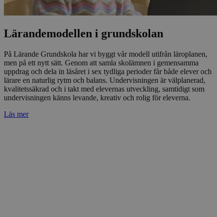
Lärandemodellen i grundskolan​​​​‌ ‍ ​‍​‍‌‍ ‌ ​‍‌‍‍‌‌‍‌ ‌‍‍‌‌‍ ‍​‍​‍​ ‍‍​‍​‍‌ ​ ‌‍​‌‌‍ ‍‌‍‍‌‌ ‌​‌ ‍‌​‍ ‍‌‍‍‌‌‍ ​‍​‍​‍ ​​‍​‍‌‍‍​‌ ​‍‌‍‌‌‌‍‌‍​‍​‍​ ‍‍​‍​‍​‍ ‌ ​ ‌ ‌​‌ ‌‌‌‍‌​‌‍‍‌‌‍ ​‍ ‌‍‍‌‌‍ ‍‌ ‌​‌‍‌‌‌‍ ‍‌ ‌​​‍ ‌‍‌‌‌‍‌​‌‍‍‌‌ ‌​​‍ ‌‍ ‌‌‍ ‌‍‌​‌‍‌‌​ ‌‌ ​​‌ ​‍‌‍‌‌‌ ​ ‌‍‌‌‌‍ ‍‌ ‌​‌‍​‌‌ ‌​‌‍‍‌‌‍ ‌‍ ‍​ ‍ ‌‍‍‌‌‍‌​​ ‌​ ​ ​ ‍‌‌‍​ ​ ​‍​ ‍‌‌‍​‌‌‍‌‍​ ‌​​‍ ‌‌‍​‍‌‍​‍‌‍‌‌​ ​​​‍ ‌​ ‌​​ ‌ ​ ​‍​ ​‌​‍ ‌‌‍​‌‌‍​‌‌‍‌‍​ ‌​​‍ ‌‌‍‌‌​ ‌‍​ ​‍‌‍​‌‌‍​‌‌‍​ ‌‍​ ​ ​​​ ‌‌​ ‌‍​ ‌ ​ ‍‌​ ‍ ‌ ‌​‌ ‍‌‌ ​​‌‍‌‌​ ‌‌‍​‌‌ ​‍‌ ‌​‌‍‍‌‌‍​ ‌‍ ​‌‍‌‌‌‌​​‌‍​‌‌‍‌ ‌‍‌‌​ ‍ ‌ ​​‌‍​‌‌ ‌​‌‍‍​​ ‌‌ ​​‌‍​‌‌‍‌ ‌‍‌‌‌​​‍‌ ‌‌‌‍‍‌‌‍ ​‌‍‌​‌‍‌‌‌ ​‍​‍‌‌​ ‌‌‌​​‍‌‌ ‌‍‍ ‌‍‌‌‌ ‍‌​‍‌‌​ ​ ‌​‌​​‍‌‌​ ​ ‌​‌​​‍‌‌​ ​‍​ ​‍‌‍​ ​ ​​​ ‌‌​ ‌‌​ ‌​​ ‌ ‌‍‌‌​ ‌ ‌‍​‌​ ​‌​ ‌​​ ​‌​‍‌‌​ ​‍​ ​‍​‍‌‌​ ‌‌‌​‌​​‍ ‍‌‍​ ‌‍​‌‌ ​‍‌‍‌​‌ ​ ​‍‌‌​ ‌‌‌​​‍‌‌ ‌‍‍ ‌‍‌‌‌ ‍‌​‍‌‌​ ​ ‌​‌​​‍‌‌​ ​ ‌​‌​​‍‌‌​ ​‍​ ​‍‌‍​‍​ ‌ ‌‍‌‍‌‍‌‍​ ‍‌‌‍‌​​ ​ ‌‍‌‌​ ‍‌​ ‍​​ ‌ ​ ‌‌​‍‌‌​ ​‍​ ​‍​‍‌‌​ ‌‌‌​‌​​‍ ‍‌‍‍​‌‍‌‌‌‍​‌‌‍‌​‌‍‍‌‌‍ ‍‌‍‌ ​ ‌‍​‍‌‍​‌‌ ​ ‌‍‌‌‌‌‌‌‌ ​‍‌‍ ​​ ‌​‍‌‌​ ​‍‌​‌‍‌ ​ ‌ ‌​‌ ‌‌‌‍‌​‌‍‍‌‌‍ ​‍‌‍‌‍‍‌‌‍‌​​ ‌​ ​ ​ ‍‌‌‍​ ​ ​‍​ ‍‌‌‍​‌‌‍‌‍​ ‌​​‍ ‌‌‍​‍‌‍​‍‌‍‌‌​ ​​​‍ ‌​ ‌​​ ‌ ​ ​‍​ ​‌​‍ ‌‌‍​‌‌‍​‌‌‍‌‍​ ‌​​‍ ‌‌‍‌‌​ ‌‍​ ​‍‌‍​‌‌‍​‌‌‍​ ‌‍​ ​ ​​​ ‌‌​ ‌‍​ ‌ ​ ‍‌​‍‌‍‌ ‌​‌ ‍‌‌ ​​‌‍‌‌​ ‌‌‍​‌‌ ​‍‌ ‌​‌‍‍‌‌‍​ ‌‍ ​‌‍‌‌‌‌​​‌‍​‌‌‍‌ ‌‍‌‌​‍‌‍‌ ​​‌‍​‌‌ ‌​‌‍‍​​ ‌‌ ​​‌‍​‌‌‍‌ ‌‍‌‌‌​​‍‌ ‌‌‌‍‍‌‌‍ ​‌‍‌​‌‍‌‌‌ ​‍​‍‌‌​ ‌‌‌​​‍‌‌ ‌‍‍ ‌‍‌‌‌ ‍‌​‍‌‌​ ​ ‌​‌​​‍‌‌​ ​ ‌​‌​​‍‌‌​ ​‍​ ​‍‌‍​ ​ ​​​ ‌‌​ ‌‌​ ‌​​ ‌ ‌‍‌‌​ ‌ ‌‍​‌​ ​‌​ ‌​​ ​‌​‍‌‌​ ​‍​ ​‍​‍‌‌​ ‌‌‌​‌​​‍ ‍‌‍​ ‌‍​‌‌ ​‍‌‍‌​‌ ​ ​‍‌‌​ ‌‌‌​​‍‌‌ ‌‍‍ ‌‍‌‌‌ ‍‌​‍‌‌​ ​ ‌​‌​​‍‌‌​ ​ ‌​‌​​‍‌‌​ ​‍​ ​‍‌‍​‍​ ‌ ‌‍‌‍‌‍‌‍​ ‍‌‌‍‌​​ ​ ‌‍‌‌​ ‍‌​ ‍​​ ‌ ​ ‌‌​‍‌‌​ ​‍​ ​‍​‍‌‌​ ‌‌‌​‌​​‍ ‍‌‍‍​‌‍‌‌‌‍​‌‌‍‌​‌‍‍‌‌‍ ‍‌‍‌ ​‍‌‍‌ ​​‌‍‌‌‌ ​‍‌ ​ ‌ ​​‌‍‌‌‌‍​ ‌ ‌​‌‍‍‌‌ ‌‍‌‍‌‌​ ‌‌ ​​‌ ‌‌‌‍​‍‌‍ ​‌‍‍‌‌ ​ ‌‍‍​‌‍‌‌‌‍‌​​‍​‍‌ ‌
På Lärande Grundskola har vi byggt vår modell utifrån läroplanen,
men på ett nytt sätt. Genom att samla skolämnen i gemensamma
uppdrag och dela in läsåret i sex tydliga perioder får både elever och
lärare en naturlig rytm och balans. Undervisningen är välplanerad,
kvalitetssäkrad och i takt med elevernas utveckling, samtidigt som
undervisningen känns levande, kreativ och rolig för eleverna.​​​​‌ ‍ ​‍​‍‌‍ ‌ ​‍‌‍‍‌‌‍‌ ‌‍‍‌‌‍ ‍​‍​‍​ ‍‍​‍​‍‌ ​ ‌‍​‌‌‍ ‍‌‍‍‌‌ ‌​‌ ‍‌​‍ ‍‌‍‍‌‌‍ ​‍​‍​‍ ​​‍​‍‌‍‍​‌ ​‍‌‍‌‌‌‍‌‍​‍​‍​ ‍‍​‍​‍​‍ ‌ ​ ‌ ‌​‌ ‌‌‌‍‌​‌‍‍‌‌‍ ​‍ ‌‍‍‌‌‍ ‍‌ ‌​‌‍‌‌‌‍ ‍‌ ‌​​‍ ‌‍‌‌‌‍‌​‌‍‍‌‌ ‌​​‍ ‌‍ ‌‌‍ ‌‍‌​‌‍‌‌​ ‌‌ ​​‌ ​‍‌‍‌‌‌ ​ ‌‍‌‌‌‍ ‍‌ ‌​‌‍​‌‌ ‌​‌‍‍‌‌‍ ‌‍ ‍​ ‍ ‌‍‍‌‌‍‌​​ ‌​ ​ ​ ‍‌‌‍​ ​ ​‍​ ‍‌‌‍​‌‌‍‌‍​ ‌​​‍ ‌‌‍​‍‌‍​‍‌‍‌‌​ ​​​‍ ‌​ ‌​​ ‌ ​ ​‍​ ​‌​‍ ‌‌‍​‌‌‍​‌‌‍‌‍​ ‌​​‍ ‌‌‍‌‌​ ‌‍​ ​‍‌‍​‌‌‍​‌‌‍​ ‌‍​ ​ ​​​ ‌‌​ ‌‍​ ‌ ​ ‍‌​ ‍ ‌ ‌​‌ ‍‌‌ ​​‌‍‌‌​ ‌‌‍​‌‌ ​‍‌ ‌​‌‍‍‌‌‍​ ‌‍ ​‌‍‌‌‌‌​​‌‍​‌‌‍‌ ‌‍‌‌​ ‍ ‌ ​​‌‍​‌‌ ‌​‌‍‍​​ ‌‌ ​​‌‍​‌‌‍‌ ‌‍‌‌‌​​‍‌ ‌‌‌‍‍‌‌‍ ​‌‍‌​‌‍‌‌‌ ​‍​‍‌‌​ ‌‌‌​​‍‌‌ ‌‍‍ ‌‍‌‌‌ ‍‌​‍‌‌​ ​ ‌​‌​​‍‌‌​ ​ ‌​‌​​‍‌‌​ ​‍​ ​‍‌‍​ ​ ​​​ ‌‌​ ‌‌​ ‌​​ ‌ ‌‍‌‌​ ‌ ‌‍​‌​ ​‌​ ‌​​ ​‌​‍‌‌​ ​‍​ ​‍​‍‌‌​ ‌‌‌​‌​​‍ ‍‌‍​ ‌‍​‌‌ ​‍‌‍‌​‌ ​ ​‍‌‌​ ‌‌‌​​‍‌‌ ‌‍‍ ‌‍‌‌‌ ‍‌​‍‌‌​ ​ ‌​‌​​‍‌‌​ ​ ‌​‌​​‍‌‌​ ​‍​ ​‍‌‍​‍​ ‌ ‌‍‌‍‌‍‌‍​ ‍‌‌‍‌​​ ​ ‌‍‌‌​ ‍‌​ ‍​​ ‌ ​ ‌‌​‍‌‌​ ​‍​ ​‍​‍‌‌​ ‌‌‌​‌​​‍ ‍‌ ‌​‌‍‌‌‌ ‍​‌ ‌​​‍‌‌​ ‌‌‌​​‍‌‌ ‌‍‍ ‌‍‌‌‌ ‍‌​‍‌‌​ ​ ‌​‌​​‍‌‌​ ​ ‌​‌​​‍‌‌​ ​‍​ ​‍​ ‌‍‌‍​ ​ ​​‌‍‌​‌‍​ ​ ‌ ​ ‌ ​ ‍​​ ‌ ‌‍‌​‌‍‌‌‌‍‌‍​‍‌‌​ ​‍​ ​‍​‍‌‌​ ‌‌‌​‌​​‍ ‍‌‍​ ‌‍‍​‌‍‍‌‌‍ ​‌‍‌​‌ ​‍‌‍‌‌‌‍ ‍​‍‌‌​ ‌‌‌​​‍‌‌ ‌‍‍ ‌‍‌‌‌ ‍‌​‍‌‌​ ​ ‌​‌​​‍‌‌​ ​ ‌​‌​​‍‌‌​ ​‍​ ​‍‌‍​ ​ ‌‌‌‍‌‌​ ​‍‌‍‌​​ ​‍‌‍​ ‌‍‌‍‌‍​‍‌‍‌​​ ​‌​ ‌‍​‍‌‌​ ​‍​ ​‍​‍‌‌​ ‌‌‌​‌​​‍ ‍‌ ‌​‌‍‌‌‌ ‍​‌ ‌​​ ‌‍​‍‌‍​‌‌ ​ ‌‍‌‌‌‌‌‌‌ ​‍‌‍ ​​ ‌​‍‌‌​ ​‍‌​‌‍‌ ​ ‌ ‌​‌ ‌‌‌‍‌​‌‍‍‌‌‍ ​‍‌‍‌‍‍‌‌‍‌​​ ‌​ ​ ​ ‍‌‌‍​ ​ ​‍​ ‍‌‌‍​‌‌‍‌‍​ ‌​​‍ ‌‌‍​‍‌‍​‍‌‍‌‌​ ​​​‍ ‌​ ‌​​ ‌ ​ ​‍​ ​‌​‍ ‌‌‍​‌‌‍​‌‌‍‌‍​ ‌​​‍ ‌‌‍‌‌​ ‌‍​ ​‍‌‍​‌‌‍​‌‌‍​ ‌‍​ ​ ​​​ ‌‌​ ‌‍​ ‌ ​ ‍‌​‍‌‍‌ ‌​‌ ‍‌‌ ​​‌‍‌‌​ ‌‌‍​‌‌ ​‍‌ ‌​‌‍‍‌‌‍​ ‌‍ ​‌‍‌‌‌‌​​‌‍​‌‌‍‌ ‌‍‌‌​‍‌‍‌ ​​‌‍​‌‌ ‌​‌‍‍​​ ‌‌ ​​‌‍​‌‌‍‌ ‌‍‌‌‌​​‍‌ ‌‌‌‍‍‌‌‍ ​‌‍‌​‌‍‌‌‌ ​‍​‍‌‌​ ‌‌‌​​‍‌‌ ‌‍‍ ‌‍‌‌‌ ‍‌​‍‌‌​ ​ ‌​‌​​‍‌‌​ ​ ‌​‌​​‍‌‌​ ​‍​ ​‍‌‍​ ​ ​​​ ‌‌​ ‌‌​ ‌​​ ‌ ‌‍‌‌​ ‌ ‌‍​‌​ ​‌​ ‌​​ ​‌​‍‌‌​ ​‍​ ​‍​‍‌‌​ ‌‌‌​‌​​‍ ‍‌‍​ ‌‍​‌‌ ​‍‌‍‌​‌ ​ ​‍‌‌​ ‌‌‌​​‍‌‌ ‌‍‍ ‌‍‌‌‌ ‍‌​‍‌‌​ ​ ‌​‌​​‍‌‌​ ​ ‌​‌​​‍‌‌​ ​‍​ ​‍‌‍​‍​ ‌ ‌‍‌‍‌‍‌‍​ ‍‌‌‍‌​​ ​ ‌‍‌‌​ ‍‌​ ‍​​ ‌ ​ ‌‌​‍‌‌​ ​‍​ ​‍​‍‌‌​ ‌‌‌​‌​​‍ ‍‌ ‌​‌‍‌‌‌ ‍​‌ ‌​​‍‌‌​ ‌‌‌​​‍‌‌ ‌‍‍ ‌‍‌‌‌ ‍‌​‍‌‌​ ​ ‌​‌​​‍‌‌​ ​ ‌​‌​​‍‌‌​ ​‍​ ​‍​ ‌‍‌‍​ ​ ​​‌‍‌​‌‍​ ​ ‌ ​ ‌ ​ ‍​​ ‌ ‌‍‌​‌‍‌‌‌‍‌‍​‍‌‌​ ​‍​ ​‍​‍‌‌​ ‌‌‌​‌​​‍ ‍‌‍​ ‌‍‍​‌‍‍‌‌‍ ​‌‍‌​‌ ​‍‌‍‌‌‌‍ ‍​‍‌‌​ ‌‌‌​​‍‌‌ ‌‍‍ ‌‍‌‌‌ ‍‌​‍‌‌​ ​ ‌​‌​​‍‌‌​ ​ ‌​‌​​‍‌‌​ ​‍​ ​‍‌‍​ ​ ‌‌‌‍‌‌​ ​‍‌‍‌​​ ​‍‌‍​ ‌‍‌‍‌‍​‍‌‍‌​​ ​‌​ ‌‍​‍‌‌​ ​‍​ ​‍​‍‌‌​ ‌‌‌​‌​​‍ ‍‌ ‌​‌‍‌‌‌ ‍​‌ ‌​​‍‌‍‌ ​​‌‍‌‌‌ ​‍‌ ​ ‌ ​​‌‍‌‌‌‍​ ‌ ‌​‌‍‍‌‌ ‌‍‌‍‌‌​ ‌‌ ​​‌ ‌‌‌‍​‍‌‍ ​‌‍‍‌‌ ​ ‌‍‍​‌‍‌‌‌‍‌​​‍​‍‌ ‌
Läs mer​​​​‌ ‍ ​‍​‍‌‍ ‌ ​‍‌‍‍‌‌‍‌ ‌‍‍‌‌‍ ‍​‍​‍​ ‍‍​‍​‍‌ ​ ‌‍​‌‌‍ ‍‌‍‍‌‌ ‌​‌ ‍‌​‍ ‍‌‍‍‌‌‍ ​‍​‍​‍ ​​‍​‍‌‍‍​‌ ​‍‌‍‌‌‌‍‌‍​‍​‍​ ‍‍​‍​‍​‍ ‌ ​ ‌ ‌​‌ ‌‌‌‍‌​‌‍‍‌‌‍ ​‍ ‌‍‍‌‌‍ ‍‌ ‌​‌‍‌‌‌‍ ‍‌ ‌​​‍ ‌‍‌‌‌‍‌​‌‍‍‌‌ ‌​​‍ ‌‍ ‌‌‍ ‌‍‌​‌‍‌‌​ ‌‌ ​​‌ ​‍‌‍‌‌‌ ​ ‌‍‌‌‌‍ ‍‌ ‌​‌‍​‌‌ ‌​‌‍‍‌‌‍ ‌‍ ‍​ ‍ ‌‍‍‌‌‍‌​​ ‌​ ​ ​ ‍‌‌‍​ ​ ​‍​ ‍‌‌‍​‌‌‍‌‍​ ‌​​‍ ‌‌‍​‍‌‍​‍‌‍‌‌​ ​​​‍ ‌​ ‌​​ ‌ ​ ​‍​ ​‌​‍ ‌‌‍​‌‌‍​‌‌‍‌‍​ ‌​​‍ ‌‌‍‌‌​ ‌‍​ ​‍‌‍​‌‌‍​‌‌‍​ ‌‍​ ​ ​​​ ‌‌​ ‌‍​ ‌ ​ ‍‌​ ‍ ‌ ‌​‌ ‍‌‌ ​​‌‍‌‌​ ‌‌‍​‌‌ ​‍‌ ‌​‌‍‍‌‌‍​ ‌‍ ​‌‍‌‌‌‌​​‌‍​‌‌‍‌ ‌‍‌‌​ ‍ ‌ ​​‌‍​‌‌ ‌​‌‍‍​​ ‌‌ ​​‌‍​‌‌‍‌ ‌‍‌‌‌​​‍‌ ‌‌‌‍‍‌‌‍ ​‌‍‌​‌‍‌‌‌ ​‍​‍‌‌​ ‌‌‌​​‍‌‌ ‌‍‍ ‌‍‌‌‌ ‍‌​‍‌‌​ ​ ‌​‌​​‍‌‌​ ​ ‌​‌​​‍‌‌​ ​‍​ ​‍‌‍​ ​ ​​​ ‌‌​ ‌‌​ ‌​​ ‌ ‌‍‌‌​ ‌ ‌‍​‌​ ​‌​ ‌​​ ​‌​‍‌‌​ ​‍​ ​‍​‍‌‌​ ‌‌‌​‌​​‍ ‍‌‍​ ‌‍​‌‌ ​‍‌‍‌​‌ ​ ​‍‌‌​ ‌‌‌​​‍‌‌ ‌‍‍ ‌‍‌‌‌ ‍‌​‍‌‌​ ​ ‌​‌​​‍‌‌​ ​ ‌​‌​​‍‌‌​ ​‍​ ​‍‌‍​‍​ ‌ ‌‍‌‍‌‍‌‍​ ‍‌‌‍‌​​ ​ ‌‍‌‌​ ‍‌​ ‍​​ ‌ ​ ‌‌​‍‌‌​ ​‍​ ​‍​‍‌‌​ ‌‌‌​‌​​‍ ‍‌‍​ ‌‍​‌‌‍ ​‌‍ ​‌‌‌​‌‍ ‌​​‌‌‍​ ‌ ‌​‌‍‍‌‌‍ ‌‍ ‍​‍‌‌​ ‌‌‌​​‍‌‌ ‌‍‍ ‌‍‌‌‌ ‍‌​‍‌‌​ ​ ‌​‌​​‍‌‌​ ​ ‌​‌​​‍‌‌​ ​‍​ ​‍​ ​​‌‍‌​​ ‌‌‌‍‌‌‌‍​ ​ ​‌‌‍​‍​ ‌ ​ ‍​​ ‌‌​ ​ ‌‍​ ​‍‌‌​ ​‍​ ​‍​‍‌‌​ ‌‌‌​‌​​‍ ‍‌ ‌​‌‍‍‌‌ ‌​‌‍ ​‌‍‌‌​ ‌‍​‍‌‍​‌‌ ​ ‌‍‌‌‌‌‌‌‌ ​‍‌‍ ​​ ‌​‍‌‌​ ​‍‌​‌‍‌ ​ ‌ ‌​‌ ‌‌‌‍‌​‌‍‍‌‌‍ ​‍‌‍‌‍‍‌‌‍‌​​ ‌​ ​ ​ ‍‌‌‍​ ​ ​‍​ ‍‌‌‍​‌‌‍‌‍​ ‌​​‍ ‌‌‍​‍‌‍​‍‌‍‌‌​ ​​​‍ ‌​ ‌​​ ‌ ​ ​‍​ ​‌​‍ ‌‌‍​‌‌‍​‌‌‍‌‍​ ‌​​‍ ‌‌‍‌‌​ ‌‍​ ​‍‌‍​‌‌‍​‌‌‍​ ‌‍​ ​ ​​​ ‌‌​ ‌‍​ ‌ ​ ‍‌​‍‌‍‌ ‌​‌ ‍‌‌ ​​‌‍‌‌​ ‌‌‍​‌‌ ​‍‌ ‌​‌‍‍‌‌‍​ ‌‍ ​‌‍‌‌‌‌​​‌‍​‌‌‍‌ ‌‍‌‌​‍‌‍‌ ​​‌‍​‌‌ ‌​‌‍‍​​ ‌‌ ​​‌‍​‌‌‍‌ ‌‍‌‌‌​​‍‌ ‌‌‌‍‍‌‌‍ ​‌‍‌​‌‍‌‌‌ ​‍​‍‌‌​ ‌‌‌​​‍‌‌ ‌‍‍ ‌‍‌‌‌ ‍‌​‍‌‌​ ​ ‌​‌​​‍‌‌​ ​ ‌​‌​​‍‌‌​ ​‍​ ​‍‌‍​ ​ ​​​ ‌‌​ ‌‌​ ‌​​ ‌ ‌‍‌‌​ ‌ ‌‍​‌​ ​‌​ ‌​​ ​‌​‍‌‌​ ​‍​ ​‍​‍‌‌​ ‌‌‌​‌​​‍ ‍‌‍​ ‌‍​‌‌ ​‍‌‍‌​‌ ​ ​‍‌‌​ ‌‌‌​​‍‌‌ ‌‍‍ ‌‍‌‌‌ ‍‌​‍‌‌​ ​ ‌​‌​​‍‌‌​ ​ ‌​‌​​‍‌‌​ ​‍​ ​‍‌‍​‍​ ‌ ‌‍‌‍‌‍‌‍​ ‍‌‌‍‌​​ ​ ‌‍‌‌​ ‍‌​ ‍​​ ‌ ​ ‌‌​‍‌‌​ ​‍​ ​‍​‍‌‌​ ‌‌‌​‌​​‍ ‍‌‍​ ‌‍​‌‌‍ ​‌‍ ​‌‌‌​‌‍ ‌​​‌‌‍​ ‌ ‌​‌‍‍‌‌‍ ‌‍ ‍​‍‌‌​ ‌‌‌​​‍‌‌ ‌‍‍ ‌‍‌‌‌ ‍‌​‍‌‌​ ​ ‌​‌​​‍‌‌​ ​ ‌​‌​​‍‌‌​ ​‍​ ​‍​ ​​‌‍‌​​ ‌‌‌‍‌‌‌‍​ ​ ​‌‌‍​‍​ ‌ ​ ‍​​ ‌‌​ ​ ‌‍​ ​‍‌‌​ ​‍​ ​‍​‍‌‌​ ‌‌‌​‌​​‍ ‍‌ ‌​‌‍‍‌‌ ‌​‌‍ ​‌‍‌‌​‍‌‍‌ ​​‌‍‌‌‌ ​‍‌ ​ ‌ ​​‌‍‌‌‌‍​ ‌ ‌​‌‍‍‌‌ ‌‍‌‍‌‌​ ‌‌ ​​‌ ‌‌‌‍​‍‌‍ ​‌‍‍‌‌ ​ ‌‍‍​‌‍‌‌‌‍‌​​‍​‍‌ ‌