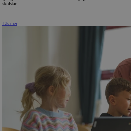
skolstart.​​​​‌ ‍ ​‍​‍‌‍ ‌ ​‍‌‍‍‌‌‍‌ ‌‍‍‌‌‍ ‍​‍​‍​ ‍‍​‍​‍‌ ​ ‌‍​‌‌‍ ‍‌‍‍‌‌ ‌​‌ ‍‌​‍ ‍‌‍‍‌‌‍ ​‍​‍​‍ ​​‍​‍‌‍‍​‌ ​‍‌‍‌‌‌‍‌‍​‍​‍​ ‍‍​‍​‍​‍ ‌ ​ ‌ ‌​‌ ‌‌‌‍‌​‌‍‍‌‌‍ ​‍ ‌‍‍‌‌‍ ‍‌ ‌​‌‍‌‌‌‍ ‍‌ ‌​​‍ ‌‍‌‌‌‍‌​‌‍‍‌‌ ‌​​‍ ‌‍ ‌‌‍ ‌‍‌​‌‍‌‌​ ‌‌ ​​‌ ​‍‌‍‌‌‌ ​ ‌‍‌‌‌‍ ‍‌ ‌​‌‍​‌‌ ‌​‌‍‍‌‌‍ ‌‍ ‍​ ‍ ‌‍‍‌‌‍‌​​ ‌​ ​ ​ ‍‌‌‍​ ​ ​‍​ ‍‌‌‍​‌‌‍‌‍​ ‌​​‍ ‌‌‍​‍‌‍​‍‌‍‌‌​ ​​​‍ ‌​ ‌​​ ‌ ​ ​‍​ ​‌​‍ ‌‌‍​‌‌‍​‌‌‍‌‍​ ‌​​‍ ‌‌‍‌‌​ ‌‍​ ​‍‌‍​‌‌‍​‌‌‍​ ‌‍​ ​ ​​​ ‌‌​ ‌‍​ ‌ ​ ‍‌​ ‍ ‌ ‌​‌ ‍‌‌ ​​‌‍‌‌​ ‌‌‍​‌‌ ​‍‌ ‌​‌‍‍‌‌‍​ ‌‍ ​‌‍‌‌‌‌​​‌‍​‌‌‍‌ ‌‍‌‌​ ‍ ‌ ​​‌‍​‌‌ ‌​‌‍‍​​ ‌‌ ​​‌‍​‌‌‍‌ ‌‍‌‌‌​​‍‌ ‌‌‌‍‍‌‌‍ ​‌‍‌​‌‍‌‌‌ ​‍​‍‌‌​ ‌‌‌​​‍‌‌ ‌‍‍ ‌‍‌‌‌ ‍‌​‍‌‌​ ​ ‌​‌​​‍‌‌​ ​ ‌​‌​​‍‌‌​ ​‍​ ​‍‌‍​ ​ ​​​ ‌‌​ ‌‌​ ‌​​ ‌ ‌‍‌‌​ ‌ ‌‍​‌​ ​‌​ ‌​​ ​‌​‍‌‌​ ​‍​ ​‍​‍‌‌​ ‌‌‌​‌​​‍ ‍‌‍​ ‌‍​‌‌ ​‍‌‍‌​‌ ​ ​‍‌‌​ ‌‌‌​​‍‌‌ ‌‍‍ ‌‍‌‌‌ ‍‌​‍‌‌​ ​ ‌​‌​​‍‌‌​ ​ ‌​‌​​‍‌‌​ ​‍​ ​‍‌‍‌‌‌‍‌‌​ ‌ ​ ​​‌‍‌‌‌‍‌​‌‍​‍​ ‌ ‌‍‌‌​ ‍‌​ ‍​​ ‌ ​‍‌‌​ ​‍​ ​‍​‍‌‌​ ‌‌‌​‌​​‍ ‍‌ ‌​‌‍‌‌‌ ‍​‌ ‌​​‍‌‌​ ‌‌‌​​‍‌‌ ‌‍‍ ‌‍‌‌‌ ‍‌​‍‌‌​ ​ ‌​‌​​‍‌‌​ ​ ‌​‌​​‍‌‌​ ​‍​ ​‍​ ​‍​ ‌​‌‍​ ​ ‍​​ ​‍​ ‌​‌‍​‍​ ​‍‌‍‌‌​ ‌​​ ‍‌‌‍‌‌​‍‌‌​ ​‍​ ​‍​‍‌‌​ ‌‌‌​‌​​‍ ‍‌‍​ ‌‍‍​‌‍‍‌‌‍ ​‌‍‌​‌ ​‍‌‍‌‌‌‍ ‍​‍‌‌​ ‌‌‌​​‍‌‌ ‌‍‍ ‌‍‌‌‌ ‍‌​‍‌‌​ ​ ‌​‌​​‍‌‌​ ​ ‌​‌​​‍‌‌​ ​‍​ ​‍​ ‌​​ ​‌‌‍​‌​ ​‍​ ​ ‌‍‌​​ ‌‌​ ‌ ‌‍‌‌‌‍​ ​ ​ ​ ‍​​‍‌‌​ ​‍​ ​‍​‍‌‌​ ‌‌‌​‌​​‍ ‍‌ ‌​‌‍‌‌‌ ‍​‌ ‌​​ ‌‍​‍‌‍​‌‌ ​ ‌‍‌‌‌‌‌‌‌ ​‍‌‍ ​​ ‌​‍‌‌​ ​‍‌​‌‍‌ ​ ‌ ‌​‌ ‌‌‌‍‌​‌‍‍‌‌‍ ​‍‌‍‌‍‍‌‌‍‌​​ ‌​ ​ ​ ‍‌‌‍​ ​ ​‍​ ‍‌‌‍​‌‌‍‌‍​ ‌​​‍ ‌‌‍​‍‌‍​‍‌‍‌‌​ ​​​‍ ‌​ ‌​​ ‌ ​ ​‍​ ​‌​‍ ‌‌‍​‌‌‍​‌‌‍‌‍​ ‌​​‍ ‌‌‍‌‌​ ‌‍​ ​‍‌‍​‌‌‍​‌‌‍​ ‌‍​ ​ ​​​ ‌‌​ ‌‍​ ‌ ​ ‍‌​‍‌‍‌ ‌​‌ ‍‌‌ ​​‌‍‌‌​ ‌‌‍​‌‌ ​‍‌ ‌​‌‍‍‌‌‍​ ‌‍ ​‌‍‌‌‌‌​​‌‍​‌‌‍‌ ‌‍‌‌​‍‌‍‌ ​​‌‍​‌‌ ‌​‌‍‍​​ ‌‌ ​​‌‍​‌‌‍‌ ‌‍‌‌‌​​‍‌ ‌‌‌‍‍‌‌‍ ​‌‍‌​‌‍‌‌‌ ​‍​‍‌‌​ ‌‌‌​​‍‌‌ ‌‍‍ ‌‍‌‌‌ ‍‌​‍‌‌​ ​ ‌​‌​​‍‌‌​ ​ ‌​‌​​‍‌‌​ ​‍​ ​‍‌‍​ ​ ​​​ ‌‌​ ‌‌​ ‌​​ ‌ ‌‍‌‌​ ‌ ‌‍​‌​ ​‌​ ‌​​ ​‌​‍‌‌​ ​‍​ ​‍​‍‌‌​ ‌‌‌​‌​​‍ ‍‌‍​ ‌‍​‌‌ ​‍‌‍‌​‌ ​ ​‍‌‌​ ‌‌‌​​‍‌‌ ‌‍‍ ‌‍‌‌‌ ‍‌​‍‌‌​ ​ ‌​‌​​‍‌‌​ ​ ‌​‌​​‍‌‌​ ​‍​ ​‍‌‍‌‌‌‍‌‌​ ‌ ​ ​​‌‍‌‌‌‍‌​‌‍​‍​ ‌ ‌‍‌‌​ ‍‌​ ‍​​ ‌ ​‍‌‌​ ​‍​ ​‍​‍‌‌​ ‌‌‌​‌​​‍ ‍‌ ‌​‌‍‌‌‌ ‍​‌ ‌​​‍‌‌​ ‌‌‌​​‍‌‌ ‌‍‍ ‌‍‌‌‌ ‍‌​‍‌‌​ ​ ‌​‌​​‍‌‌​ ​ ‌​‌​​‍‌‌​ ​‍​ ​‍​ ​‍​ ‌​‌‍​ ​ ‍​​ ​‍​ ‌​‌‍​‍​ ​‍‌‍‌‌​ ‌​​ ‍‌‌‍‌‌​‍‌‌​ ​‍​ ​‍​‍‌‌​ ‌‌‌​‌​​‍ ‍‌‍​ ‌‍‍​‌‍‍‌‌‍ ​‌‍‌​‌ ​‍‌‍‌‌‌‍ ‍​‍‌‌​ ‌‌‌​​‍‌‌ ‌‍‍ ‌‍‌‌‌ ‍‌​‍‌‌​ ​ ‌​‌​​‍‌‌​ ​ ‌​‌​​‍‌‌​ ​‍​ ​‍​ ‌​​ ​‌‌‍​‌​ ​‍​ ​ ‌‍‌​​ ‌‌​ ‌ ‌‍‌‌‌‍​ ​ ​ ​ ‍​​‍‌‌​ ​‍​ ​‍​‍‌‌​ ‌‌‌​‌​​‍ ‍‌ ‌​‌‍‌‌‌ ‍​‌ ‌​​‍‌‍‌ ​​‌‍‌‌‌ ​‍‌ ​ ‌ ​​‌‍‌‌‌‍​ ‌ ‌​‌‍‍‌‌ ‌‍‌‍‌‌​ ‌‌ ​​‌ ‌‌‌‍​‍‌‍ ​‌‍‍‌‌ ​ ‌‍‍​‌‍‌‌‌‍‌​​‍​‍‌ ‌
Läs mer​​​​‌ ‍ ​‍​‍‌‍ ‌ ​‍‌‍‍‌‌‍‌ ‌‍‍‌‌‍ ‍​‍​‍​ ‍‍​‍​‍‌ ​ ‌‍​‌‌‍ ‍‌‍‍‌‌ ‌​‌ ‍‌​‍ ‍‌‍‍‌‌‍ ​‍​‍​‍ ​​‍​‍‌‍‍​‌ ​‍‌‍‌‌‌‍‌‍​‍​‍​ ‍‍​‍​‍​‍ ‌ ​ ‌ ‌​‌ ‌‌‌‍‌​‌‍‍‌‌‍ ​‍ ‌‍‍‌‌‍ ‍‌ ‌​‌‍‌‌‌‍ ‍‌ ‌​​‍ ‌‍‌‌‌‍‌​‌‍‍‌‌ ‌​​‍ ‌‍ ‌‌‍ ‌‍‌​‌‍‌‌​ ‌‌ ​​‌ ​‍‌‍‌‌‌ ​ ‌‍‌‌‌‍ ‍‌ ‌​‌‍​‌‌ ‌​‌‍‍‌‌‍ ‌‍ ‍​ ‍ ‌‍‍‌‌‍‌​​ ‌​ ​ ​ ‍‌‌‍​ ​ ​‍​ ‍‌‌‍​‌‌‍‌‍​ ‌​​‍ ‌‌‍​‍‌‍​‍‌‍‌‌​ ​​​‍ ‌​ ‌​​ ‌ ​ ​‍​ ​‌​‍ ‌‌‍​‌‌‍​‌‌‍‌‍​ ‌​​‍ ‌‌‍‌‌​ ‌‍​ ​‍‌‍​‌‌‍​‌‌‍​ ‌‍​ ​ ​​​ ‌‌​ ‌‍​ ‌ ​ ‍‌​ ‍ ‌ ‌​‌ ‍‌‌ ​​‌‍‌‌​ ‌‌‍​‌‌ ​‍‌ ‌​‌‍‍‌‌‍​ ‌‍ ​‌‍‌‌‌‌​​‌‍​‌‌‍‌ ‌‍‌‌​ ‍ ‌ ​​‌‍​‌‌ ‌​‌‍‍​​ ‌‌ ​​‌‍​‌‌‍‌ ‌‍‌‌‌​​‍‌ ‌‌‌‍‍‌‌‍ ​‌‍‌​‌‍‌‌‌ ​‍​‍‌‌​ ‌‌‌​​‍‌‌ ‌‍‍ ‌‍‌‌‌ ‍‌​‍‌‌​ ​ ‌​‌​​‍‌‌​ ​ ‌​‌​​‍‌‌​ ​‍​ ​‍‌‍​ ​ ​​​ ‌‌​ ‌‌​ ‌​​ ‌ ‌‍‌‌​ ‌ ‌‍​‌​ ​‌​ ‌​​ ​‌​‍‌‌​ ​‍​ ​‍​‍‌‌​ ‌‌‌​‌​​‍ ‍‌‍​ ‌‍​‌‌ ​‍‌‍‌​‌ ​ ​‍‌‌​ ‌‌‌​​‍‌‌ ‌‍‍ ‌‍‌‌‌ ‍‌​‍‌‌​ ​ ‌​‌​​‍‌‌​ ​ ‌​‌​​‍‌‌​ ​‍​ ​‍‌‍‌‌‌‍‌‌​ ‌ ​ ​​‌‍‌‌‌‍‌​‌‍​‍​ ‌ ‌‍‌‌​ ‍‌​ ‍​​ ‌ ​‍‌‌​ ​‍​ ​‍​‍‌‌​ ‌‌‌​‌​​‍ ‍‌‍​ ‌‍​‌‌‍ ​‌‍ ​‌‌‌​‌‍ ‌​​‌‌‍​ ‌ ‌​‌‍‍‌‌‍ ‌‍ ‍​‍‌‌​ ‌‌‌​​‍‌‌ ‌‍‍ ‌‍‌‌‌ ‍‌​‍‌‌​ ​ ‌​‌​​‍‌‌​ ​ ‌​‌​​‍‌‌​ ​‍​ ​‍​ ‍‌​ ‌‍​ ‌​​ ​ ‌‍​‌​ ​‌‌‍‌‍​ ​​​ ​​​ ‌‌​ ​‌​ ​ ​‍‌‌​ ​‍​ ​‍​‍‌‌​ ‌‌‌​‌​​‍ ‍‌ ‌​‌‍‍‌‌ ‌​‌‍ ​‌‍‌‌​ ‌‍​‍‌‍​‌‌ ​ ‌‍‌‌‌‌‌‌‌ ​‍‌‍ ​​ ‌​‍‌‌​ ​‍‌​‌‍‌ ​ ‌ ‌​‌ ‌‌‌‍‌​‌‍‍‌‌‍ ​‍‌‍‌‍‍‌‌‍‌​​ ‌​ ​ ​ ‍‌‌‍​ ​ ​‍​ ‍‌‌‍​‌‌‍‌‍​ ‌​​‍ ‌‌‍​‍‌‍​‍‌‍‌‌​ ​​​‍ ‌​ ‌​​ ‌ ​ ​‍​ ​‌​‍ ‌‌‍​‌‌‍​‌‌‍‌‍​ ‌​​‍ ‌‌‍‌‌​ ‌‍​ ​‍‌‍​‌‌‍​‌‌‍​ ‌‍​ ​ ​​​ ‌‌​ ‌‍​ ‌ ​ ‍‌​‍‌‍‌ ‌​‌ ‍‌‌ ​​‌‍‌‌​ ‌‌‍​‌‌ ​‍‌ ‌​‌‍‍‌‌‍​ ‌‍ ​‌‍‌‌‌‌​​‌‍​‌‌‍‌ ‌‍‌‌​‍‌‍‌ ​​‌‍​‌‌ ‌​‌‍‍​​ ‌‌ ​​‌‍​‌‌‍‌ ‌‍‌‌‌​​‍‌ ‌‌‌‍‍‌‌‍ ​‌‍‌​‌‍‌‌‌ ​‍​‍‌‌​ ‌‌‌​​‍‌‌ ‌‍‍ ‌‍‌‌‌ ‍‌​‍‌‌​ ​ ‌​‌​​‍‌‌​ ​ ‌​‌​​‍‌‌​ ​‍​ ​‍‌‍​ ​ ​​​ ‌‌​ ‌‌​ ‌​​ ‌ ‌‍‌‌​ ‌ ‌‍​‌​ ​‌​ ‌​​ ​‌​‍‌‌​ ​‍​ ​‍​‍‌‌​ ‌‌‌​‌​​‍ ‍‌‍​ ‌‍​‌‌ ​‍‌‍‌​‌ ​ ​‍‌‌​ ‌‌‌​​‍‌‌ ‌‍‍ ‌‍‌‌‌ ‍‌​‍‌‌​ ​ ‌​‌​​‍‌‌​ ​ ‌​‌​​‍‌‌​ ​‍​ ​‍‌‍‌‌‌‍‌‌​ ‌ ​ ​​‌‍‌‌‌‍‌​‌‍​‍​ ‌ ‌‍‌‌​ ‍‌​ ‍​​ ‌ ​‍‌‌​ ​‍​ ​‍​‍‌‌​ ‌‌‌​‌​​‍ ‍‌‍​ ‌‍​‌‌‍ ​‌‍ ​‌‌‌​‌‍ ‌​​‌‌‍​ ‌ ‌​‌‍‍‌‌‍ ‌‍ ‍​‍‌‌​ ‌‌‌​​‍‌‌ ‌‍‍ ‌‍‌‌‌ ‍‌​‍‌‌​ ​ ‌​‌​​‍‌‌​ ​ ‌​‌​​‍‌‌​ ​‍​ ​‍​ ‍‌​ ‌‍​ ‌​​ ​ ‌‍​‌​ ​‌‌‍‌‍​ ​​​ ​​​ ‌‌​ ​‌​ ​ ​‍‌‌​ ​‍​ ​‍​‍‌‌​ ‌‌‌​‌​​‍ ‍‌ ‌​‌‍‍‌‌ ‌​‌‍ ​‌‍‌‌​‍‌‍‌ ​​‌‍‌‌‌ ​‍‌ ​ ‌ ​​‌‍‌‌‌‍​ ‌ ‌​‌‍‍‌‌ ‌‍‌‍‌‌​ ‌‌ ​​‌ ‌‌‌‍​‍‌‍ ​‌‍‍‌‌ ​ ‌‍‍​‌‍‌‌‌‍‌​​‍​‍‌ ‌