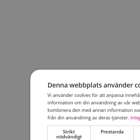
Denna webbplats använder c
Vi använder cookies för att anpassa innehåll
information om din användning av vår web
kombinera den med annan information som 
från din användning av deras tjänster.
Inte
Strikt
Prestanda
nödvändigt