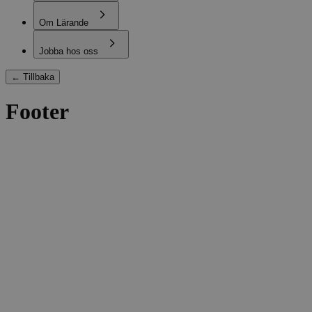
Om Lärande
Jobba hos oss
←
Tillbaka
Footer